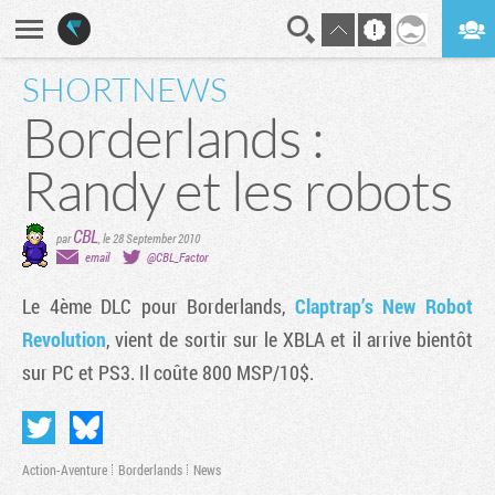
SHORTNEWS
En direct
Digest
Borderlands :
Randy et les robots
CBL
par
,
le 28 September 2010
email
@CBL_Factor
Le 4ème DLC pour
Borderlands
,
Claptrap’s New Robot
Revolution
, vient de sortir sur le XBLA et il arrive bientôt
sur PC et PS3. Il coûte 800 MSP/10$.
Action-Aventure
Borderlands
News