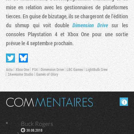
mise en relation avec les gestionnaires de plateformes
tierces. En guise de bizutage, ils se chargeront de l'édition
du shmup qui voit double
Dimension Drive
sur les
consoles Playstation 4 et Xbox One pour une sortie
prévue le 4 septembre prochain.
Actu
Xbox One
PS4
Dimension Drive
LBC Games
LightBulb Crew
2Awesome Studio
Games of Glory
Tribune
Masquer les commentaires lus.
Buck Rogers
30.08.2018