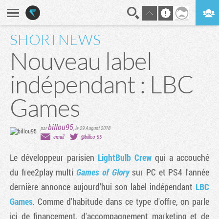
SHORTNEWS
En direct
Digest
​Nouveau label
indépendant : LBC
Games
billou95
par
,
le 29 August 2018
email
@billou_95
Le développeur parisien
LightBulb Crew
qui a accouché
du free2play multi
Games of Glory
sur PC et PS4 l'année
dernière annonce aujourd'hui son label indépendant
LBC
Games
. Comme d'habitude dans ce type d'offre, on parle
ici de financement, d'accompagnement marketing et de