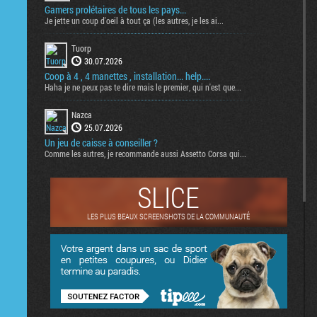
Gamers prolétaires de tous les pays...
Je jette un coup d'oeil à tout ça (les autres, je les ai...
Tuorp
30.07.2026
Coop à 4 , 4 manettes , installation... help....
Haha je ne peux pas te dire mais le premier, qui n'est que...
Nazca
25.07.2026
Un jeu de caisse à conseiller ?
Comme les autres, je recommande aussi Assetto Corsa qui...
SLICE
LES PLUS BEAUX SCREENSHOTS DE LA COMMUNAUTÉ