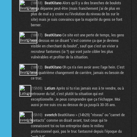
(18h18)
BeatKitano
Alors qu'il y a des branches de boulots
ou ça dépanne peut-être (mais franchement j'ai de plus en
plus de mal a y croire vu l'évolution du niveau de bs sur le
site) mais je suis convaincu que la majorité du gens se font
berner.
(18h17)
BeatKitano
Ce site est une perte de temps, les gens
vont dessus en se disant "c'est comme ça que je deviens
visible en cherchant du boulot", sauf que c'est un vivier a
recruteur fantomes (ia ?) qui vont juste cibler les plus
vulnérables et profiter de la situation.
(18h12)
BeatKitano
Oh ça n'a rien avoir avec l'age hein. C'est
mon quatrième changement de carrière, jamais eu besoin de
ce truc.
(15h59)
Latium
Après si tu n'as jamais eus à te vendre, ou à
retrouver du taf, c'est plutôt ta situation qui est
exceptionnelle. Je peux comprendre que ça t'échappe. Moi
aussi je me suis cru au dessus de ça jusqu'à 30-35 ans.
(15h10)
sveetch
BeatKitano > (14h29) "réseau" ou "carnet de
contacts" comme on disait avant, tout ceux qui te
connaissent toi ou ton entreprise dans le milieu
professionnel quoi, pas le truc fantasmé depuis l'époque du
"web 2.0"