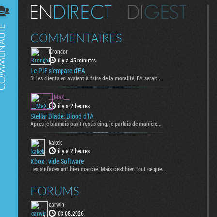
Digest
COMMENTAIRES
Krondor
il y a 45 minutes
Le PIF s'empare d'EA
Si les clients en avaient à faire de la moralité, EA serait...
__MaX__
il y a 2 heures
Stellar Blade: Blood d'IA
Après je blamais pas Frostis eing, je parlais de manière...
kakek
il y a 2 heures
Xbox : vide Software
Les surfaces ont bien marché. Mais c'est bien tout ce que...
FORUMS
carwin
03.08.2026