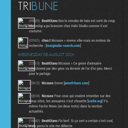
(09h09)
BeatKitano
Bon le remake de halo est sorti du coup
Microslop a pu licencier chez Halo Studio comme il est
coutume.
(07h51)
choo.t
Nicouse > meme vibe mais en moteur de
recherche : [
marginalia-search.com
]
WEDNESDAY 05 AUGUST 2026
(22h13)
BeatKitano
Nicouse > Ce genre d'annuaire
sélectionné par des gens va devenir de l'or d'ici peu. Merci
pour le partage.
(22h12)
Nicouse
Genre [
penofchaos.com
]
(22h10)
Nicouse
Pour ceux qui veulent retomber sur des
vieux sites, les annuaires c'est chouette [
curlie.org
] Y'a
même Factor News (en deux mots) dans la section
actualités.
(18h42)
BeatKitano
Fin bref. Si ça sert a certain c'est cool,
mais perso le site me débecte.