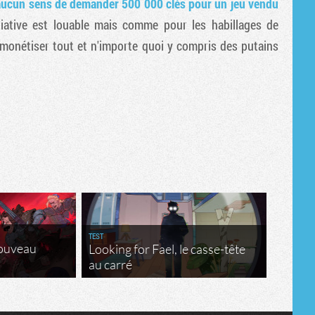
 aucun sens de demander 500 000 clés pour un jeu vendu
Tribune
nitiative est louable mais comme pour les habillages de
 monétiser tout et n'importe quoi y compris des putains
TEST
nouveau
Looking for Fael, le casse-tête
au carré