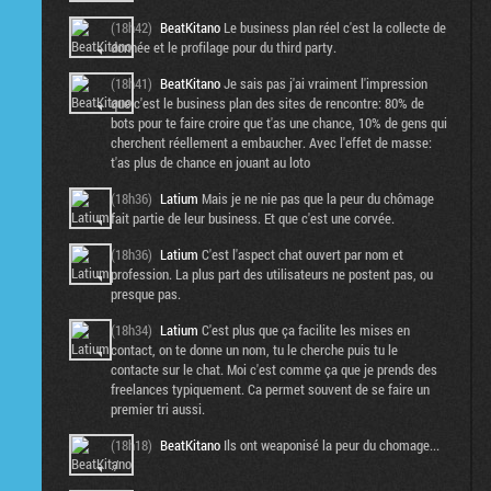
(18h42)
BeatKitano
Le business plan réel c'est la collecte de
donnée et le profilage pour du third party.
(18h41)
BeatKitano
Je sais pas j'ai vraiment l'impression
que c'est le business plan des sites de rencontre: 80% de
bots pour te faire croire que t'as une chance, 10% de gens qui
cherchent réellement a embaucher. Avec l'effet de masse:
t'as plus de chance en jouant au loto
(18h36)
Latium
Mais je ne nie pas que la peur du chômage
fait partie de leur business. Et que c'est une corvée.
(18h36)
Latium
C'est l'aspect chat ouvert par nom et
profession. La plus part des utilisateurs ne postent pas, ou
presque pas.
(18h34)
Latium
C'est plus que ça facilite les mises en
contact, on te donne un nom, tu le cherche puis tu le
contacte sur le chat. Moi c'est comme ça que je prends des
freelances typiquement. Ca permet souvent de se faire un
premier tri aussi.
(18h18)
BeatKitano
Ils ont weaponisé la peur du chomage...
:/