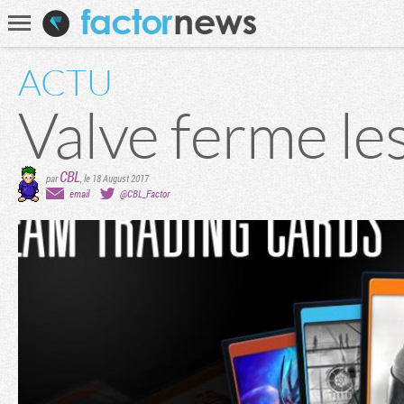
Communauté
Recherche
ACTU
Valve ferme le
CBL
par
,
le 18 August 2017
email
@CBL_Factor