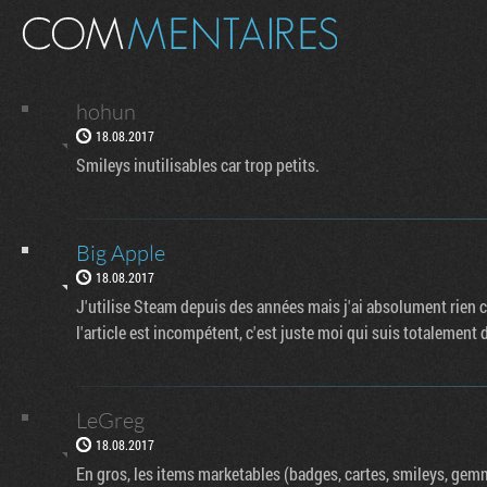
hohun
18.08.2017
Smileys inutilisables car trop petits.
Big Apple
18.08.2017
J'utilise Steam depuis des années mais j'ai absolument rien co
l'article est incompétent, c'est juste moi qui suis totalement
LeGreg
18.08.2017
En gros, les items marketables (badges, cartes, smileys, ge