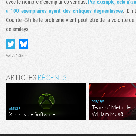
avec le nombre d'exemplaires vendus.
Par exemple, cela n'a
à 100 exemplaires ayant des critiques dégueulasses
. L'i
Counter-Strike le problème vient peut être de la volonté de
de smileys.
VALVe
Steam
ARTICLES
RÉCENTS
PREVIEW
Tears of Metal, le 
ARTICLE
William Musō
Xbox : vide Software