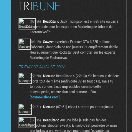
(07h56)
BeatKitano
Jack Thompson est en retraite ou pas ?
Je demande pour les experts en Marketing de tribune de
Factornews™
(04h19)
Sawyer
sveetch > Exposer GTA à 325 millions
d'abonnés, dont plein de non joueurs ? Complètement débile.
Heureusement que Rockstar peut compter sur les experts
Marketing de Factornews.
FRIDAY 07 AUGUST 2026
(22h28)
Nicouse
BeatKitano > (22h13) Y'a beaucoup de liens
morts tout de même (enfin côté JV en tout cas), mais tu
tombes sur des trucs improbables comme cette
encyclopédie, oeuvre d'un seul homme... Fou...
[
cosmovisions.com
]
(22h21)
Nicouse
(07h51) choo.t > merci pour marginalia
(17h35)
BeatKitano
Aucune idée je suis pas fan des
extractions shooter sweaty. En solo c'est peut-être ok mais
bon tarkov a une version pve maintenant (payante par