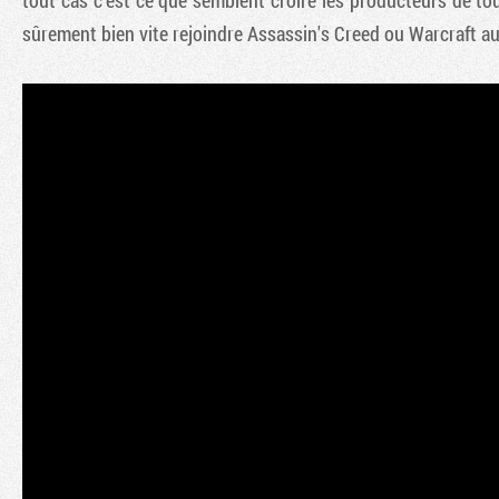
tout cas c'est ce que semblent croire les producteurs de tous
sûrement bien vite rejoindre Assassin's Creed ou Warcraft au