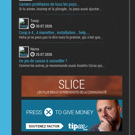
Gamers prolétaires de tous les pays...
Si tu aimes Journey et la plongée , tu peux aussi ajouter...
Tuorp
30.07.2026
Coop à 4 , 4 manettes , installation... help....
Haha je ne peux pas te dire mais le premier, qui n'est que...
Nazca
25.07.2026
Un jeu de caisse à conseiller ?
Comme les autres, je recommande aussi Assetto Corsa qui...
SLICE
LES PLUS BEAUX SCREENSHOTS DE LA COMMUNAUTÉ