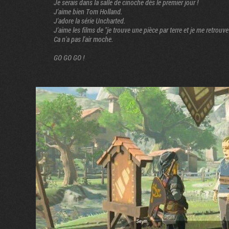
Je serais dans la salle de cinoche dès le premier jour !
J'aime bien Tom Holland.
J'adore la série Uncharted.
J'aime les films de "je trouve une pièce par terre et je me retrouv
Ca n'a pas l'air moche.
GO GO GO !