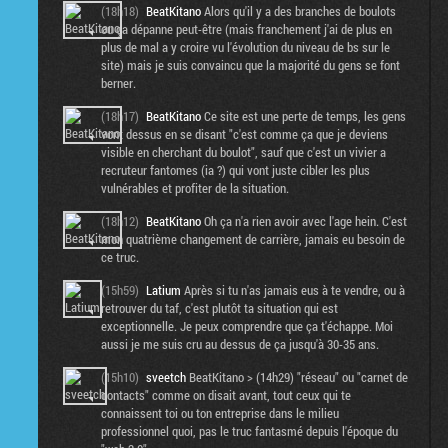
(18h18)
BeatKitano
Alors qu'il y a des branches de boulots
ou ça dépanne peut-être (mais franchement j'ai de plus en
plus de mal a y croire vu l'évolution du niveau de bs sur le
site) mais je suis convaincu que la majorité du gens se font
berner.
(18h17)
BeatKitano
Ce site est une perte de temps, les gens
vont dessus en se disant "c'est comme ça que je deviens
visible en cherchant du boulot", sauf que c'est un vivier a
recruteur fantomes (ia ?) qui vont juste cibler les plus
vulnérables et profiter de la situation.
(18h12)
BeatKitano
Oh ça n'a rien avoir avec l'age hein. C'est
mon quatrième changement de carrière, jamais eu besoin de
ce truc.
(15h59)
Latium
Après si tu n'as jamais eus à te vendre, ou à
retrouver du taf, c'est plutôt ta situation qui est
exceptionnelle. Je peux comprendre que ça t'échappe. Moi
aussi je me suis cru au dessus de ça jusqu'à 30-35 ans.
(15h10)
sveetch
BeatKitano > (14h29) "réseau" ou "carnet de
contacts" comme on disait avant, tout ceux qui te
connaissent toi ou ton entreprise dans le milieu
professionnel quoi, pas le truc fantasmé depuis l'époque du