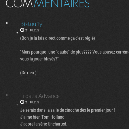
Bistoufly
21.10.2021
(Bon je la fais direct comme ça c'est réglé)
"Mais pourquoi une "daube" de plus???? Vous abusez carrément
vous la jouer blasés?"
(De rien.)
Frostis Advance
21.10.2021
Je serais dans la salle de cinoche dès le premier jour !
J'aime bien Tom Holland.
J'adore la série Uncharted.