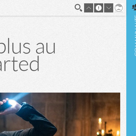
En direct
plus au
arted