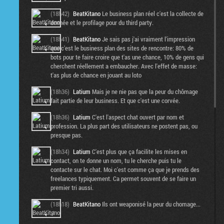
(18h42)
BeatKitano
Le business plan réel c'est la collecte de
donnée et le profilage pour du third party.
(18h41)
BeatKitano
Je sais pas j'ai vraiment l'impression
que c'est le business plan des sites de rencontre: 80% de
bots pour te faire croire que t'as une chance, 10% de gens qui
cherchent réellement a embaucher. Avec l'effet de masse:
t'as plus de chance en jouant au loto
(18h36)
Latium
Mais je ne nie pas que la peur du chômage
fait partie de leur business. Et que c'est une corvée.
(18h36)
Latium
C'est l'aspect chat ouvert par nom et
profession. La plus part des utilisateurs ne postent pas, ou
presque pas.
(18h34)
Latium
C'est plus que ça facilite les mises en
contact, on te donne un nom, tu le cherche puis tu le
contacte sur le chat. Moi c'est comme ça que je prends des
freelances typiquement. Ca permet souvent de se faire un
premier tri aussi.
(18h18)
BeatKitano
Ils ont weaponisé la peur du chomage...
:/