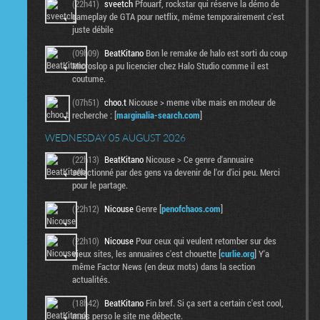
(22h41)
sveetch
Pfouarf, rockstar qui réserve la démo de
gameplay de GTA pour netflix, même temporairement c'est
juste débile
(09h09)
BeatKitano
Bon le remake de halo est sorti du coup
Microslop a pu licencier chez Halo Studio comme il est
coutume.
(07h51)
choo.t
Nicouse > meme vibe mais en moteur de
recherche : [
marginalia-search.com
]
WEDNESDAY 05 AUGUST 2026
(22h13)
BeatKitano
Nicouse > Ce genre d'annuaire
sélectionné par des gens va devenir de l'or d'ici peu. Merci
pour le partage.
(22h12)
Nicouse
Genre [
penofchaos.com
]
(22h10)
Nicouse
Pour ceux qui veulent retomber sur des
vieux sites, les annuaires c'est chouette [
curlie.org
] Y'a
même Factor News (en deux mots) dans la section
actualités.
(18h42)
BeatKitano
Fin bref. Si ça sert a certain c'est cool,
mais perso le site me débecte.