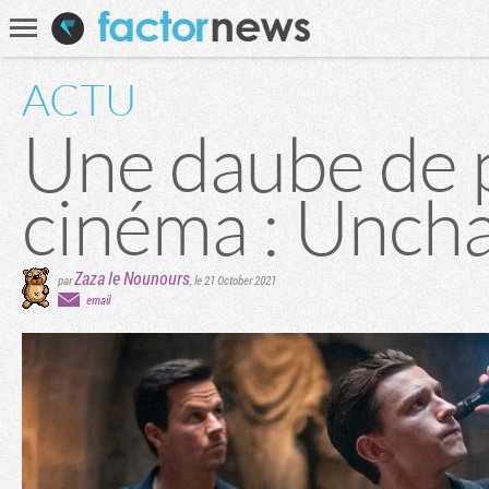
Communauté
Recherche
ACTU
Une daube de 
cinéma : Unch
Zaza le Nounours
par
,
le 21 October 2021
email