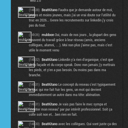
"web 2.0"
(14h38)
BeatKitano
Faudra que je demande autour de moi,
jeunes et moins jeunes, mais j'ai un vrai doute sur l'utilité du
truc en 2026... Genre les recrutements sur linkedin j'y crois
pas du tout.
(14h36)
muldoon
Oui, mais de nos jours , la plupart des gens
trouvent du travail grâce à leur réseau (amis, anciens
collègues, alumni, …). Moi non plus j’aime pas, mais c’est
utile le moment venu
(14h32)
BeatKitano
Linkedin y'a rien d'organique, c'est que
de la façade et du corpo speak. Donc non jamais j'y mettrais
les pieds, et y'en a pas besoin. Du moins pas dans ma
branche.
(14h31)
BeatKitano
Le concept du reseau c'est typiquement
le truc qui me fait fuir les gens, un mot qui devient
immediatement un autre dans ma tête: aliénation.
(14h31)
BeatKitano
Je vais pas faire le mec sympa et
"monter mon reseau" par pur intérêt professionnel. Soit ça
colle soit non et.. .ben rien en fait.
(14h30)
BeatKitano
avec les collègues. Qui sont juste ça des