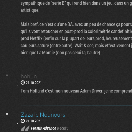
sympathique de "serie B" qui rend bien dans un jeu, dans un g
artistique.
Mais bref, ce n'est qu'une BA, avec un peu de chance ça pourra
qu'ils vont retoucher en post-prod la colorimétrie car definit
prod Netflix (enfin sur la plupart de leurs prod, heureusemen
couleurs saturé (entre autre). Wait & see, mais effectivement 
bien que La Momie (non pas celui là, l'autre)
hohun
21.10.2021
Tom Holland c'est mon nouveau Adam Driver, je ne comprends 
Zaza le Nounours
21.10.2021
Frostis Advance
a écrit :