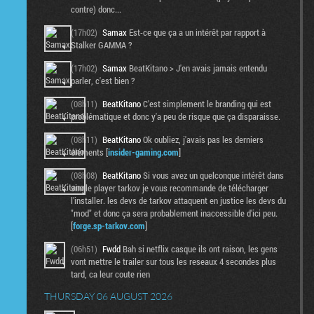
contre) donc...
(17h02)
Samax
Est-ce que ça a un intérêt par rapport à
Stalker GAMMA ?
(17h02)
Samax
BeatKitano > J'en avais jamais entendu
parler, c'est bien ?
(08h11)
BeatKitano
C'est simplement le branding qui est
problématique et donc y'a peu de risque que ça disparaisse.
(08h11)
BeatKitano
Ok oubliez, j'avais pas les derniers
éléments [
insider-gaming.com
]
(08h08)
BeatKitano
Si vous avez un quelconque intérêt dans
single player tarkov je vous recommande de télécharger
l'installer. les devs de tarkov attaquent en justice les devs du
"mod" et donc ça sera probablement inaccessible d'ici peu.
[
forge.sp-tarkov.com
]
(06h51)
Fwdd
Bah si netflix casque ils ont raison, les gens
vont mettre le trailer sur tous les reseaux 4 secondes plus
tard, ca leur coute rien
THURSDAY 06 AUGUST 2026