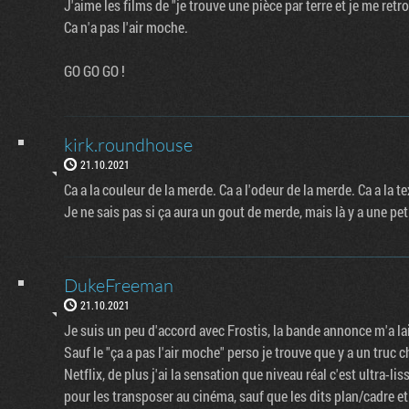
J'aime les films de "je trouve une pièce par terre et je me ret
Ca n'a pas l'air moche.
GO GO GO !
kirk.roundhouse
21.10.2021
Ca a la couleur de la merde. Ca a l'odeur de la merde. Ca a la t
Je ne sais pas si ça aura un gout de merde, mais là y a une pet
DukeFreeman
21.10.2021
Je suis un peu d'accord avec Frostis, la bande annonce m'a lai
Sauf le "ça a pas l'air moche" perso je trouve que y a un truc
Netflix, de plus j'ai la sensation que niveau réal c'est ultra-l
pour les transposer au cinéma, sauf que les dits plan/cadre et c