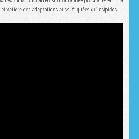
 ces films. Uncharted sortira l'année prochaine et il ira
Tribune
 cimetière des adaptations aussi friquées qu'insipides.