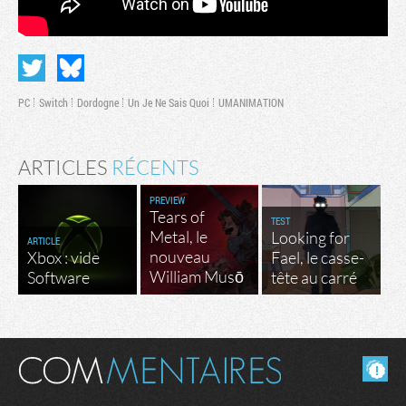
PC
Switch
Dordogne
Un Je Ne Sais Quoi
UMANIMATION
ARTICLES
RÉCENTS
PREVIEW
Tears of
TEST
Metal, le
Looking for
ARTICLE
nouveau
Xbox : vide
Fael, le casse-
William Musō
Software
tête au carré
Masquer les commentaires lus.