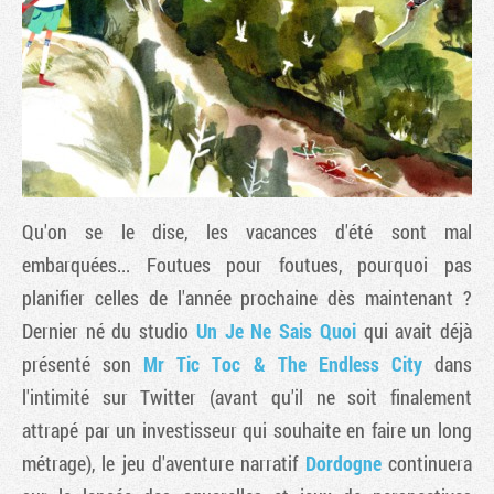
Qu'on se le dise, les vacances d'été sont mal
embarquées... Foutues pour foutues, pourquoi pas
planifier celles de l'année prochaine dès maintenant ?
Tribune
Dernier né du studio
Un Je Ne Sais Quoi
qui avait déjà
présenté son
Mr Tic Toc & The Endless City
dans
l'intimité sur Twitter (avant qu'il ne soit finalement
attrapé par un investisseur qui souhaite en faire un long
métrage), le jeu d'aventure narratif
Dordogne
continuera