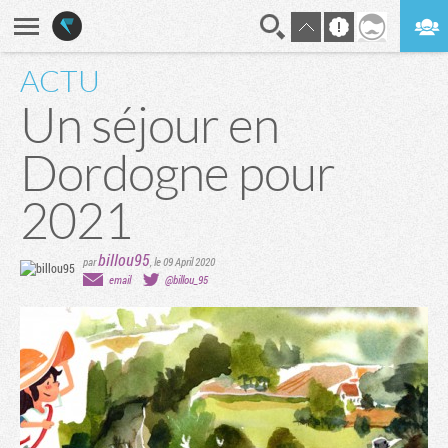
ACTU
En direct
Digest
Un séjour en
Dordogne pour
2021
billou95
par
,
le 09 April 2020
email
@billou_95