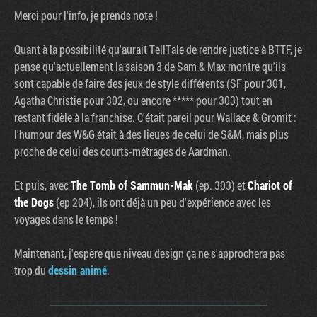
Merci pour l'info, je prends note !
Quant à la possibilité qu'aurait TellTale de rendre justice à BTTF, je
pense qu'actuellement la saison 3 de Sam & Max montre qu'ils
sont capable de faire des jeux de style différents (SF pour 301,
Agatha Christie pour 302, ou encore ***** pour 303) tout en
restant fidèle à la franchise. C'était pareil pour Wallace & Gromit :
l'humour des W&G était à des lieues de celui de S&M, mais plus
proche de celui des courts-métrages de Aardman.
Et puis, avec
The Tomb of Sammun-Mak
(ep. 303) et
Chariot of
the Dogs
(ep 204), ils ont déjà un peu d'expérience avec les
voyages dans le temps !
Maintenant, j'espère que niveau design ça ne s'approchera pas
trop du
dessin animé
.