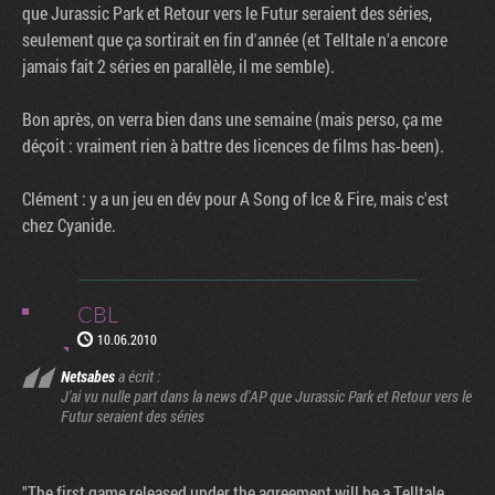
que Jurassic Park et Retour vers le Futur seraient des séries,
seulement que ça sortirait en fin d'année (et Telltale n'a encore
jamais fait 2 séries en parallèle, il me semble).
Bon après, on verra bien dans une semaine (mais perso, ça me
déçoit : vraiment rien à battre des licences de films has-been).
Clément : y a un jeu en dév pour A Song of Ice & Fire, mais c'est
chez Cyanide.
CBL
10.06.2010
Netsabes
a écrit :
J'ai vu nulle part dans la news d'AP que Jurassic Park et Retour vers le
Futur seraient des séries
"The first game released under the agreement will be a Telltale