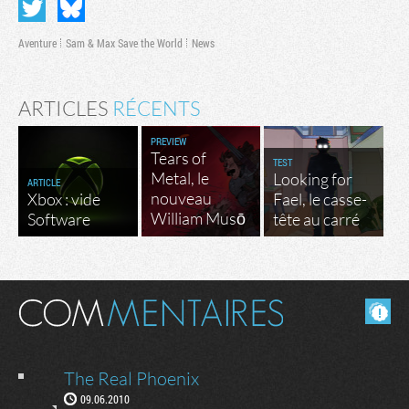
Aventure
Sam & Max Save the World
News
ARTICLES
RÉCENTS
PREVIEW
Tears of
TEST
Metal, le
Looking for
ARTICLE
nouveau
Xbox : vide
Fael, le casse-
William Musō
Software
tête au carré
Masquer les commentaires lus.
The Real Phoenix
09.06.2010