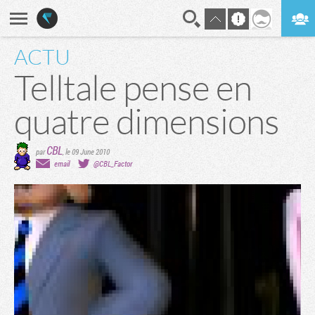
ACTU
En direct
Digest
Telltale pense en
quatre dimensions
CBL
par
,
le 09 June 2010
email
@CBL_Factor