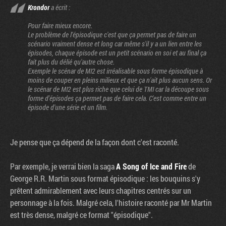
Krondor
a écrit :
Pour faire mieux encore.
Le problème de l'épisodique c'est que ça permet pas de faire un
scénario vraiment dense et long car même s'il y a un lien entre les
épisodes, chaque épisode est un petit scénario en soi et au final ça
fait plus du délié qu'autre chose.
Exemple le scénar de MI2 est irréalisable sous forme épisodique à
moins de couper en pleins milieux et que ça n'ait plus aucun sens. Or
le scénar de MI2 est plus riche que celui de TMI car la découpe sous
forme d'épisodes ça permet pas de faire cela. C'est comme entre un
épisode d'une série et un film.
Je pense que ça dépend de la façon dont c'est raconté.
Par exemple, je verrai bien la saga
A Song of Ice and Fire
de
George R.R. Martin sous format épisodique : les bouquins s'y
prêtent admirablement avec leurs chapitres centrés sur un
personnage à la fois. Malgré cela, l'histoire raconté par Mr Martin
est très dense, malgré ce format "épisodique".