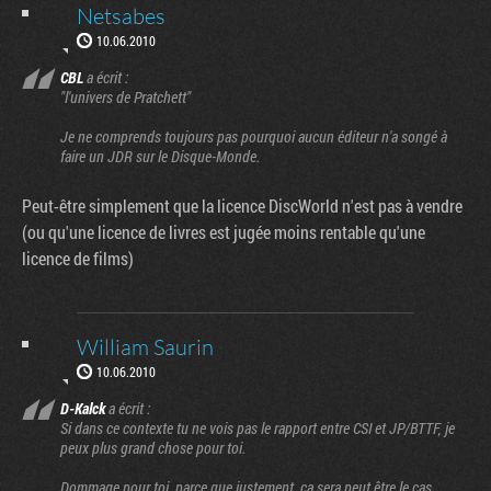
Netsabes
10.06.2010
CBL
a écrit :
"l'univers de Pratchett"
Je ne comprends toujours pas pourquoi aucun éditeur n'a songé à
faire un JDR sur le Disque-Monde.
Peut-être simplement que la licence DiscWorld n'est pas à vendre
(ou qu'une licence de livres est jugée moins rentable qu'une
licence de films)
William Saurin
10.06.2010
D-Kalck
a écrit :
Si dans ce contexte tu ne vois pas le rapport entre CSI et JP/BTTF, je
peux plus grand chose pour toi.
Dommage pour toi, parce que justement, ça sera peut être le cas.