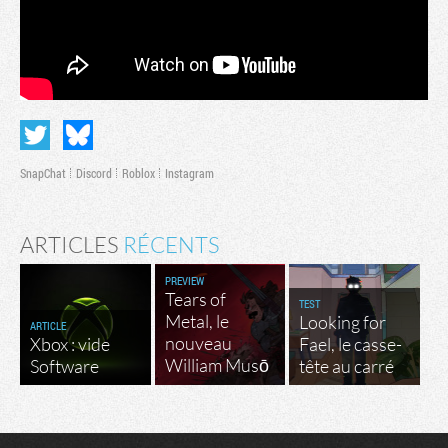
SnapChat
Discord
Roblox
Instagram
ARTICLES
RÉCENTS
PREVIEW
Tears of
TEST
Metal, le
Looking for
ARTICLE
nouveau
Xbox : vide
Fael, le casse-
William Musō
Software
tête au carré