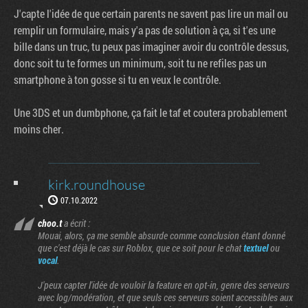
J'capte l'idée de que certain parents ne savent pas lire un mail ou
remplir un formulaire, mais y'a pas de solution à ça, si t'es une
bille dans un truc, tu peux pas imaginer avoir du contrôle dessus,
donc soit tu te formes un minimum, soit tu ne refiles pas un
smartphone à ton gosse si tu en veux le contrôle.
Une 3DS et un dumbphone, ça fait le taf et coutera probablement
moins cher.
kirk.roundhouse
07.10.2022
choo.t
a écrit :
Mouai, alors, ça me semble absurde comme conclusion étant donné
que c'est déjà le cas sur Roblox, que ce soit pour le chat
textuel
ou
vocal
.
J'peux capter l'idée de vouloir la feature en opt-in, genre des serveurs
avec log/modération, et que seuls ces serveurs soient accessibles aux