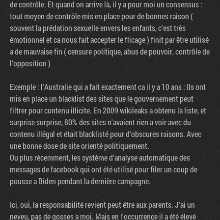
de contrôle. Et quand on arrive là, il y a pour moi un consensus :
tout moyen de contrôle mis en place pour de bonnes raison (
souvent la prédation sexuelle envers les enfants, c'est très
émotionnel et ca nous fait accepter le flicage ) finit par être utilisé
a de mauvaise fin ( censure politique, abus de pouvoir, contrôle de
l'opposition )
Exemple : l'Australie qui a fait exactement ca il y a 10 ans : Ils ont
mis en place un blacklist des sites que le gouvernement peut
filtrer pour contenu illicite. En 2009 wikileaks a obtenu la liste, et
surprise surprise, 80% des sites n'avaient rien a voir avec du
contenu illégal et était blacklisté pour d'obscures raisons. Avec
une bonne dose de site orienté politiquement.
Ou plus récemment, les système d'analyse automatique des
messages de facebook qui ont été utilisé pour filer un coup de
pousse a Biden pendant la dernière campagne.
Factornews
Ici, oui, la responsabilité revient peut être aux parents. J'ai un
neveu, pas de gosses a moi. Mais en l'occurrence il a été élevé