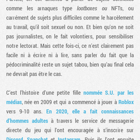
comme les arnaques type
lootboxes ou
NFTs, ou
carrément de sujets plus difficiles comme le harcèlement
au travail, qu'il soit sexuel ou non. Et bien qu'on ne soit
pas journalistes, on le fait volontiers, pour sensibiliser
notre lectorat. Mais cette fois-ci, ce n'est clairement pas
facile ni à écrire ni à lire, sans parler du fait que la
pédocriminalité reste un sujet tabou, bien qu'au final cela
ne devrait pas être le cas.
C'est l'histoire d'une petite fille
nommée S.U. par les
médias
, née en 2009 et qui a commencé à jouer à
Roblox
vers 9-10 ans.
En 2020, elle a fait connaissances
d'hommes adultes
à travers le service de messagerie
directe du jeu qui l'ont encouragée à s'inscrire sur
Discord
,
Snapchat
et
Instagram
. Puis ils l'ont ensuite