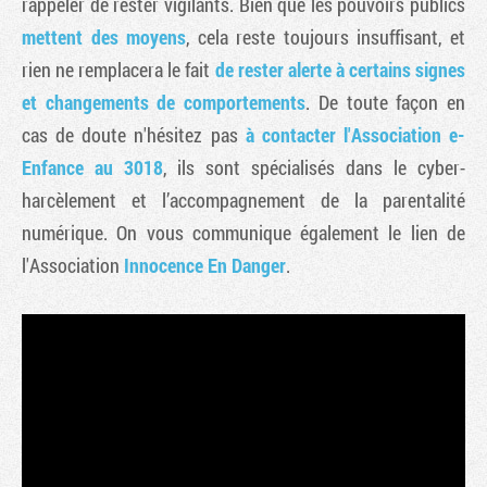
rappeler de rester vigilants. Bien que les pouvoirs publics
mettent des moyens
, cela reste toujours insuffisant, et
rien ne remplacera le fait
de rester alerte à certains signes
et changements de comportements
. De toute façon en
cas de doute n'hésitez pas
à contacter l'Association e-
Enfance au 3018
, ils sont spécialisés dans le cyber-
harcèlement et l’accompagnement de la parentalité
numérique. On vous communique également le lien de
l'Association
Innocence En Danger
.