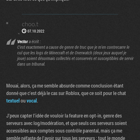
choo.t
07.10.2022
Vector
a écrit :
C'est exactement a cause de genre de truc que je m'en contrecarre le
cul que les logs de Minecraft et de Overwatch (deux jeux auquel je
joue) soient désormais collectés et conservés et susceptibles de servir
dans un tribunal.
Mouai, alors, ça me semble absurde comme conclusion étant
donné que c'est déjà le cas sur Roblox, que ce soit pour le chat
textuel
ou
vocal
.
J'peux capter l'idée de vouloir la feature en opt-in, genre des
serveurs avec log/modération, et que seuls ces serveurs soient
accessibles aux comptes sous contrôle parental, mais ça me
semble néfaste de l'avoir sur tous les serveurs : tout le monde