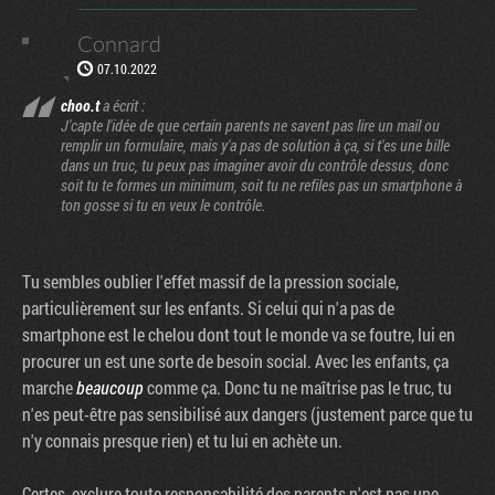
Connard
07.10.2022
choo.t
a écrit :
J'capte l'idée de que certain parents ne savent pas lire un mail ou
remplir un formulaire, mais y'a pas de solution à ça, si t'es une bille
dans un truc, tu peux pas imaginer avoir du contrôle dessus, donc
soit tu te formes un minimum, soit tu ne refiles pas un smartphone à
ton gosse si tu en veux le contrôle.
Tu sembles oublier l'effet massif de la pression sociale,
particulièrement sur les enfants. Si celui qui n'a pas de
smartphone est le chelou dont tout le monde va se foutre, lui en
procurer un est une sorte de besoin social. Avec les enfants, ça
marche
beaucoup
comme ça. Donc tu ne maîtrise pas le truc, tu
n'es peut-être pas sensibilisé aux dangers (justement parce que tu
n'y connais presque rien) et tu lui en achète un.
Certes, exclure toute responsabilité des parents n'est pas une