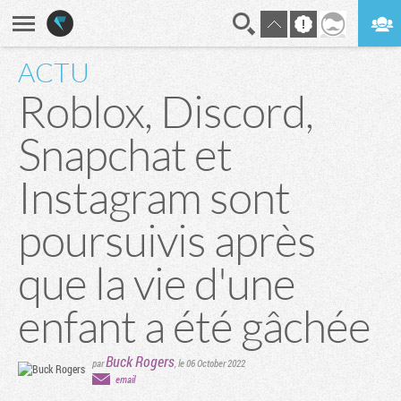
ACTU
En direct
Digest
Roblox, Discord,
Snapchat et
Instagram sont
poursuivis après
que la vie d'une
enfant a été gâchée
Buck Rogers
par
,
le 06 October 2022
email