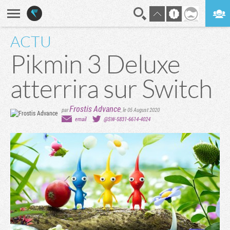
ACTU
En direct
Digest
Pikmin 3 Deluxe
atterrira sur Switch
Frostis Advance
par
,
le 05 August 2020
email
@SW-5831-6614-4024