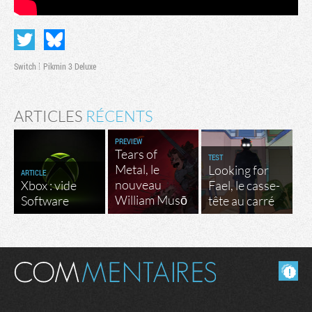
Switch
Pikmin 3 Deluxe
ARTICLES
RÉCENTS
PREVIEW
Tears of
TEST
Metal, le
Looking for
ARTICLE
nouveau
Xbox : vide
Fael, le casse-
William Musō
Software
tête au carré
Masquer les commentaires lus.