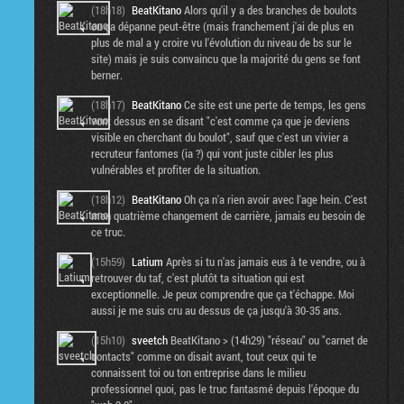
(18h18)
BeatKitano
Alors qu'il y a des branches de boulots
ou ça dépanne peut-être (mais franchement j'ai de plus en
plus de mal a y croire vu l'évolution du niveau de bs sur le
site) mais je suis convaincu que la majorité du gens se font
berner.
(18h17)
BeatKitano
Ce site est une perte de temps, les gens
vont dessus en se disant "c'est comme ça que je deviens
visible en cherchant du boulot", sauf que c'est un vivier a
recruteur fantomes (ia ?) qui vont juste cibler les plus
vulnérables et profiter de la situation.
(18h12)
BeatKitano
Oh ça n'a rien avoir avec l'age hein. C'est
mon quatrième changement de carrière, jamais eu besoin de
ce truc.
(15h59)
Latium
Après si tu n'as jamais eus à te vendre, ou à
retrouver du taf, c'est plutôt ta situation qui est
exceptionnelle. Je peux comprendre que ça t'échappe. Moi
aussi je me suis cru au dessus de ça jusqu'à 30-35 ans.
(15h10)
sveetch
BeatKitano > (14h29) "réseau" ou "carnet de
contacts" comme on disait avant, tout ceux qui te
connaissent toi ou ton entreprise dans le milieu
professionnel quoi, pas le truc fantasmé depuis l'époque du