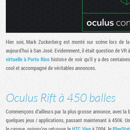
Hier soir, Mark Zuckerberg est monté sur scène lors de la
aujourd’hui à San José. Evidemment, il était question de VR
virtuelle à Porto Rico
histoire de voir qu’il y a des centaines
cool et accompagné de véritables annonces.
Oculus Rift à 450 balles
Commençons d’ailleurs par la plus grosse annonce, avec la ba
quelques jeux / applications, passant maintenant à 450€. U
le casque, puisqu’on retrouve le
HTC Vive
à 700€, le
PlaySta