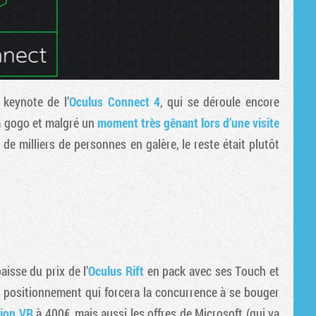
 keynote de l’
Oculus Connect 4
, qui se déroule encore
 à gogo et malgré un
moment très gênant lors d’une visite
 de milliers de personnes en galère, le reste était plutôt
isse du prix de l’
Oculus Rift
en pack avec ses Touch et
n positionnement qui forcera la concurrence à se bouger
tion VR
à 400€, mais aussi les offres de Microsoft (qui va