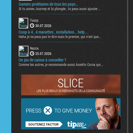
Gamers prolétaires de tous les pays...
Si tu aimes Journey et la plongée , tu peux aussi ajouter...
Tuorp
30.07.2026
Coop à 4 , 4 manettes , installation... help....
Haha je ne peux pas te dire mais le premier, qui n'est que...
Nazca
25.07.2026
Un jeu de caisse à conseiller ?
Comme les autres, je recommande aussi Assetto Corsa qui...
SLICE
LES PLUS BEAUX SCREENSHOTS DE LA COMMUNAUTÉ