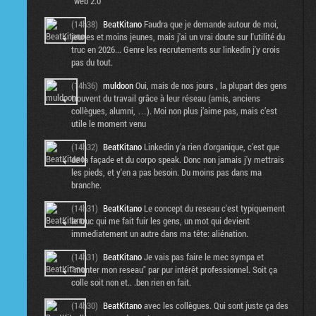
"web 2.0"
(14h38)
BeatKitano
Faudra que je demande autour de moi,
jeunes et moins jeunes, mais j'ai un vrai doute sur l'utilité du
truc en 2026... Genre les recrutements sur linkedin j'y crois
pas du tout.
(14h36)
muldoon
Oui, mais de nos jours , la plupart des gens
trouvent du travail grâce à leur réseau (amis, anciens
collègues, alumni, …). Moi non plus j’aime pas, mais c’est
utile le moment venu
(14h32)
BeatKitano
Linkedin y'a rien d'organique, c'est que
de la façade et du corpo speak. Donc non jamais j'y mettrais
les pieds, et y'en a pas besoin. Du moins pas dans ma
branche.
(14h31)
BeatKitano
Le concept du reseau c'est typiquement
le truc qui me fait fuir les gens, un mot qui devient
immediatement un autre dans ma tête: aliénation.
(14h31)
BeatKitano
Je vais pas faire le mec sympa et
"monter mon reseau" par pur intérêt professionnel. Soit ça
colle soit non et.. .ben rien en fait.
(14h30)
BeatKitano
avec les collègues. Qui sont juste ça des