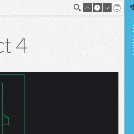
En direct
t 4