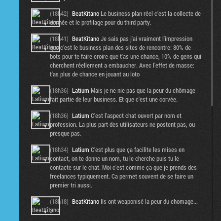
(18h42)
BeatKitano
Le business plan réel c'est la collecte de
donnée et le profilage pour du third party.
(18h41)
BeatKitano
Je sais pas j'ai vraiment l'impression
que c'est le business plan des sites de rencontre: 80% de
bots pour te faire croire que t'as une chance, 10% de gens qui
cherchent réellement a embaucher. Avec l'effet de masse:
t'as plus de chance en jouant au loto
(18h36)
Latium
Mais je ne nie pas que la peur du chômage
fait partie de leur business. Et que c'est une corvée.
(18h36)
Latium
C'est l'aspect chat ouvert par nom et
profession. La plus part des utilisateurs ne postent pas, ou
presque pas.
(18h34)
Latium
C'est plus que ça facilite les mises en
contact, on te donne un nom, tu le cherche puis tu le
contacte sur le chat. Moi c'est comme ça que je prends des
freelances typiquement. Ca permet souvent de se faire un
premier tri aussi.
(18h18)
BeatKitano
Ils ont weaponisé la peur du chomage...
:/