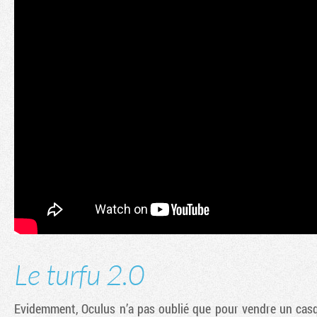
Le turfu 2.0
Evidemment, Oculus n’a pas oublié que pour vendre un casqu