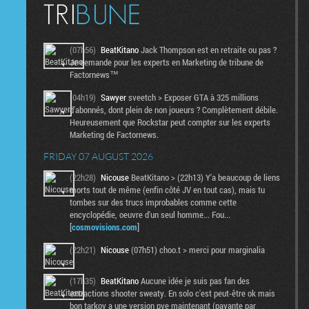
(07h56)
BeatKitano
Jack Thompson est en retraite ou pas ?
Je demande pour les experts en Marketing de tribune de
Factornews™
(04h19)
Sawyer
sveetch > Exposer GTA à 325 millions
d'abonnés, dont plein de non joueurs ? Complètement débile.
Heureusement que Rockstar peut compter sur les experts
Marketing de Factornews.
FRIDAY 07 AUGUST 2026
(22h28)
Nicouse
BeatKitano > (22h13) Y'a beaucoup de liens
morts tout de même (enfin côté JV en tout cas), mais tu
tombes sur des trucs improbables comme cette
encyclopédie, oeuvre d'un seul homme... Fou...
[
cosmovisions.com
]
(22h21)
Nicouse
(07h51) choo.t > merci pour marginalia
(17h35)
BeatKitano
Aucune idée je suis pas fan des
extractions shooter sweaty. En solo c'est peut-être ok mais
bon tarkov a une version pve maintenant (payante par