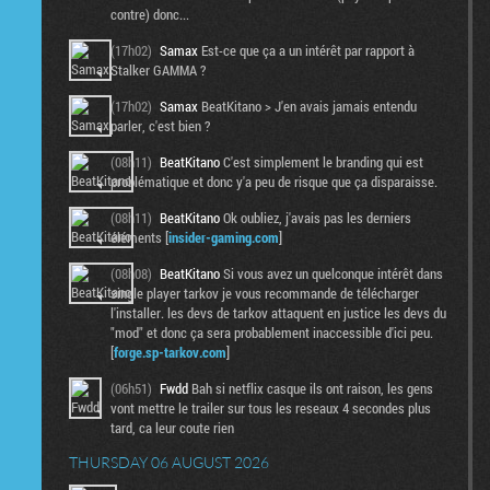
contre) donc...
(17h02)
Samax
Est-ce que ça a un intérêt par rapport à
Stalker GAMMA ?
(17h02)
Samax
BeatKitano > J'en avais jamais entendu
parler, c'est bien ?
(08h11)
BeatKitano
C'est simplement le branding qui est
problématique et donc y'a peu de risque que ça disparaisse.
(08h11)
BeatKitano
Ok oubliez, j'avais pas les derniers
éléments [
insider-gaming.com
]
(08h08)
BeatKitano
Si vous avez un quelconque intérêt dans
single player tarkov je vous recommande de télécharger
l'installer. les devs de tarkov attaquent en justice les devs du
"mod" et donc ça sera probablement inaccessible d'ici peu.
[
forge.sp-tarkov.com
]
(06h51)
Fwdd
Bah si netflix casque ils ont raison, les gens
vont mettre le trailer sur tous les reseaux 4 secondes plus
tard, ca leur coute rien
THURSDAY 06 AUGUST 2026