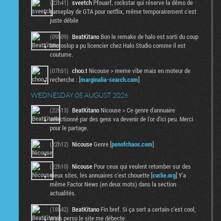
(22h41)
sveetch
Pfouarf, rockstar qui réserve la démo de
gameplay de GTA pour netflix, même temporairement c'est
juste débile
(09h09)
BeatKitano
Bon le remake de halo est sorti du coup
Microslop a pu licencier chez Halo Studio comme il est
coutume.
(07h51)
choo.t
Nicouse > meme vibe mais en moteur de
recherche : [
marginalia-search.com
]
WEDNESDAY 05 AUGUST 2026
(22h13)
BeatKitano
Nicouse > Ce genre d'annuaire
sélectionné par des gens va devenir de l'or d'ici peu. Merci
pour le partage.
(22h12)
Nicouse
Genre [
penofchaos.com
]
(22h10)
Nicouse
Pour ceux qui veulent retomber sur des
vieux sites, les annuaires c'est chouette [
curlie.org
] Y'a
même Factor News (en deux mots) dans la section
actualités.
(18h42)
BeatKitano
Fin bref. Si ça sert a certain c'est cool,
mais perso le site me débecte.