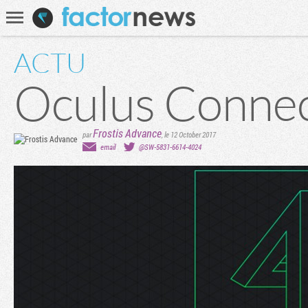
Communauté
Recherche
ACTU
Oculus Connec
Frostis Advance
par
,
le 12 October 2017
email
@SW-5831-6614-4024