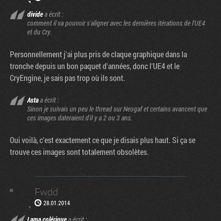
divide
a écrit :
comment il va pouvoir s'aligner avec les dernières itérations de l'UE4
et du Cry.
Personnellement j'ai plus pris de claque graphique dans la
tronche depuis un bon paquet d'années, donc l'UE4 et le
CryEngine, je sais pas trop où ils sont.
Asta
a écrit :
Sinon je suivais un peu le thread sur Neogaf et certains avancent que
ces images dateraient d'il y a 2 ou 3 ans.
Oui voilà, c'est exactement ce que je disais plus haut. Si ça se
trouve ces images sont totalement obsolètes.
Fwdd
28.01.2014
Lama colérique
a écrit :