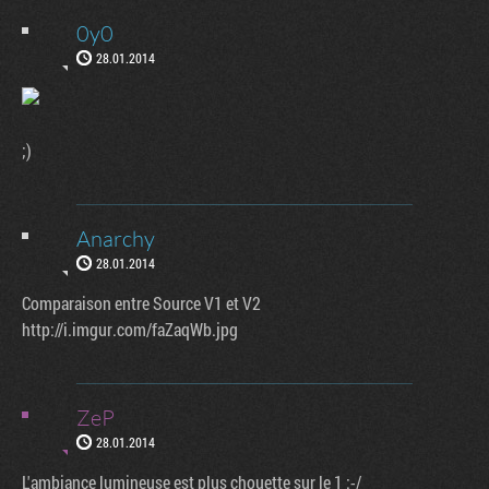
0y0
28.01.2014
;)
Anarchy
28.01.2014
Comparaison entre Source V1 et V2
http://i.imgur.com/faZaqWb.jpg
ZeP
28.01.2014
L'ambiance lumineuse est plus chouette sur le 1 :-/