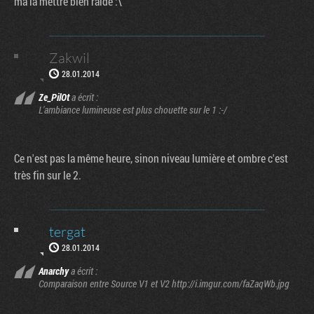
ma la mettre bien raide :\
Zakwil
28.01.2014
Ze_PilOt
a écrit :
L'ambiance lumineuse est plus chouette sur le 1 :-/
Ce n'est pas la même heure, sinon niveau lumière et ombre c'est
très fin sur le 2.
tergat
28.01.2014
Anarchy
a écrit :
Comparaison entre Source V1 et V2 http://i.imgur.com/faZaqWb.jpg