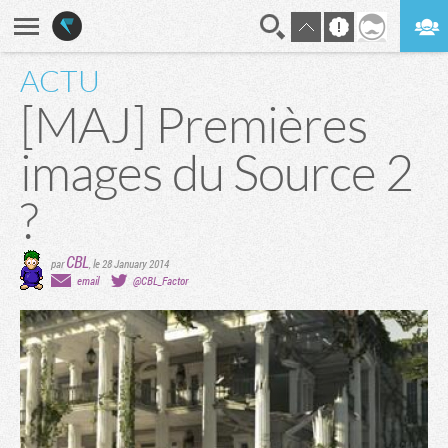
ACTU
En direct
Digest
[MAJ] Premières
images du Source 2
?
CBL
par
,
le 28 January 2014
email
@CBL_Factor