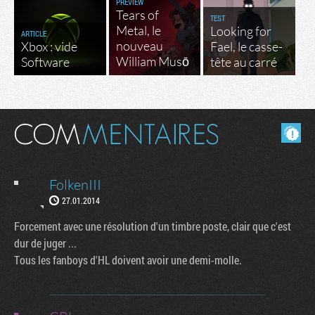
PREVIEW
Tears of
TEST
Metal, le
Looking for
ARTICLE
nouveau
Xbox : vide
Fael, le casse-
William Musō
Software
tête au carré
Masquer les commentaires lus.
FolkenIII
27.01.2014
Forcement avec une résolution d'un timbre poste, clair que c'est
dur de juger ...
Tous les fanboys d'HL doivent avoir une demi-molle.