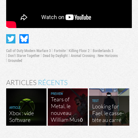
Call of Duty Modern Warfare 3
Fortnite
Killing Floor 2
Borderlands 3
Don't Starve Together
Dead by Daylight
Animal Crossing : New Horizons
Grounded
ARTICLES
RÉCENTS
PREVIEW
Tears of
TEST
Metal, le
Looking for
ARTICLE
nouveau
Xbox : vide
Fael, le casse-
William Musō
Software
tête au carré