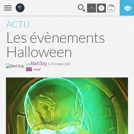
ACTU
En direct
Digest
Les évènements
Halloween
Mad Dog
par
,
le 25 October 2020
email