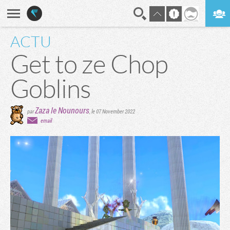
ACTU
En direct
Digest
Get to ze Chop
Goblins
Zaza le Nounours
par
,
le 07 November 2022
email