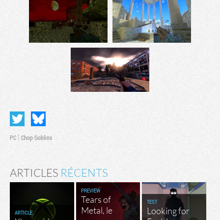
PC
Chop Goblins
ARTICLES
RÉCENTS
PREVIEW
Tears of
TEST
Metal, le
Looking for
ARTICLE