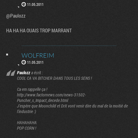
11.05.2011
@Paulozz
HA HA HA OUAIS TROP MARRANT
WOLFREIM
11.05.2011
Paulozz
a écrit :
COOL CA VA BITCHER DANS TOUS LES SENS !
Ca em rappelle ça !
http://www.factornews.com/news-31502-
Puncher_s_Impact_decede.html
J'espère que Moonchild et DrX vont venir dire du mal de la moitié de
l'industrie :)
HAHAHAHA
POP CORN !