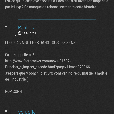
Est-ce qu'un employé gréviste d'Eden pourrait laver son linge sale
par ici svp ? Ca manque de rebondissements cette histoire.
Paulozz
11.05.2011
COOL CA VA BITCHER DANS TOUS LES SENS !
Ca me rappelle ça !
http://www.factornews.com/news-31502-
Puncher_s_Impact_decede.html?page=1#msg323966
J'espère que Moonchild et DrX vont venir dire du mal de la moitié
de l'industrie :)
POP CORN !
Volubile