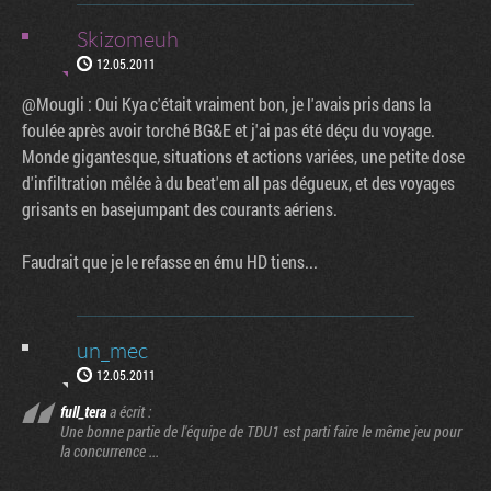
Skizomeuh
12.05.2011
@Mougli : Oui Kya c'était vraiment bon, je l'avais pris dans la
foulée après avoir torché BG&E et j'ai pas été déçu du voyage.
Monde gigantesque, situations et actions variées, une petite dose
d'infiltration mêlée à du beat'em all pas dégueux, et des voyages
grisants en basejumpant des courants aériens.
Faudrait que je le refasse en ému HD tiens...
un_mec
12.05.2011
full_tera
a écrit :
Une bonne partie de l'équipe de TDU1 est parti faire le même jeu pour
la concurrence ...