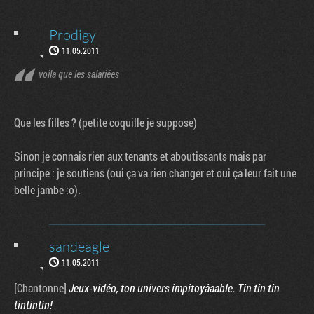
Prodigy
11.05.2011
voila que les salariées
Que les filles ? (petite coquille je suppose)
Sinon je connais rien aux tenants et aboutissants mais par
principe : je soutiens (oui ça va rien changer et oui ça leur fait une
belle jambe :o).
sandeagle
11.05.2011
[Chantonne]
Jeux-vidéo, ton univers impitoyâaable. Tin tin tin
tintintin!