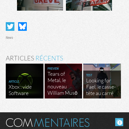
News
ARTICLES
RÉCENTS
PREVIEW
Tears of
TEST
Metal, le
Looking for
ARTICLE
nouveau
Xbox : vide
Fael, le casse-
William Musō
Software
tête au carré
Masquer les commentaires lus.