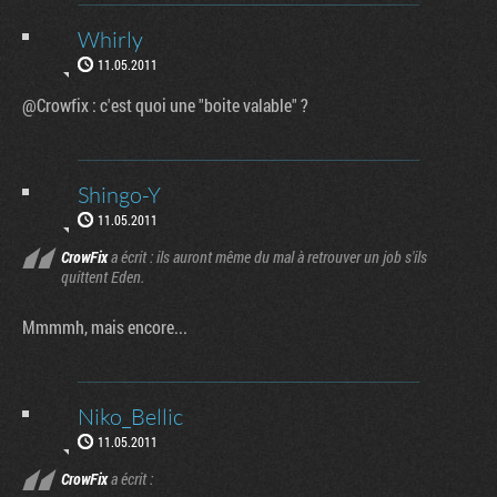
Whirly
11.05.2011
@Crowfix : c'est quoi une "boite valable" ?
Shingo-Y
11.05.2011
CrowFix
a écrit : ils auront même du mal à retrouver un job s'ils
quittent Eden.
Mmmmh, mais encore...
Niko_Bellic
11.05.2011
CrowFix
a écrit :