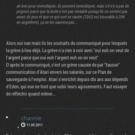
ah ben pour revendiquer, ils peuvent revendiquer, mais s'il n'y a pas de
pognon parce que la boite n'est pas rentable puisqu'ils ne sortent pas
assez de jeux et que ce qui sort se vautre (TDU2 est trouvable à 20€
en angleterre), ça ne les sauvera pas...
Alors oui nan mais lis les souhaits du communiqué pour lesquels
la grève à lieu déjà. La grève n'a rien à voir avec "oui euh on veut de
l'argent parce que oui euh l'argent euh on en veut"
D'après le communiqué, c'est un grève causée de par "fausse"
communication d'Atari envers les salariés, sur ce Plan de
sauvegarde à l'emploi. Atari s'enrichit depuis dix ans aux dépends
d'Eden, qui eux ne font que subir leurs agissements. Faut essayer
de réfléchir quand même...
channie
11.05.2011