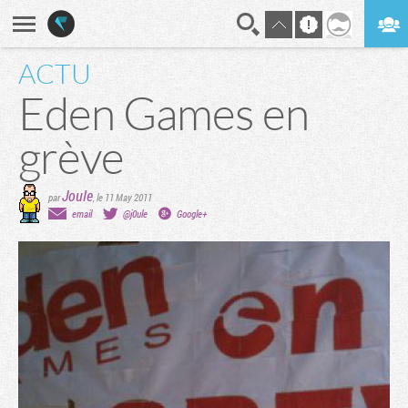
ACTU
En direct
Digest
Eden Games en
grève
Joule
par
,
le 11 May 2011
email
@j0ule
Google+