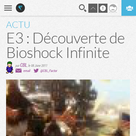
ACTU
En direct
Digest
E3 : Découverte de
Bioshock Infinite
CBL
par
,
le 08 June 2011
email
@CBL_Factor