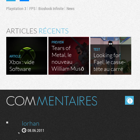
Playstation 3
FPS
Bioshock Infinite
News
ARTICLES
RÉCENTS
PREVIEW
Tears of
TEST
Metal, le
Looking for
ARTICLE
nouveau
Xbox : vide
Fael, le casse-
William Musō
Software
tête au carré
Masquer les commentaires lus.
lorhan
08.06.2011