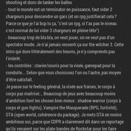
shooting et donc de tanker les balles
- tout le monde est un terminator en puissance, faut vider 2
chargeurs pour descendre un gars (et un rpg justifierait cela ?
Parce ce que je l'ai bcp lu ça, "c'est un rpg, si t'as pas le niveau
c'est normal de lui vider 3 chargeurs en pleine tête")
- beaucoup trop de bla bla, on veut jouer, on ne veut pas d'un
spectator mode. Je n'ai jamais ressenti ça sur the witcher 3. Cette
intro qui dure littéralement des heures, je n'y comprends pas
l'intérêt.
- les contrôles : clavier/souris pour la visée, gamepad pour la
conduite... Selon que vous choisissez l'un ou l'autre, pas moyen
d'être satisfait.
Je passe sur le feeling général, la visée aux fraises, le corps à
corps pas maitrisé... Beaucoup de jeux avec beaucoup moins
d'ambition font les choses bien mieux : shadow warrior (corps à
corps et gun fights), Vampire the Masquerade (RPG, furtivité),
GTA (open world, cohérence du package). Je mets GTA en moins
ambitieux oui, parce que CDPR a clairement dit dans un reportage
qu'ils venaient sur les plate-bandes de Rockstar pour les faire