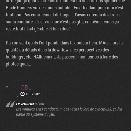
de déglingo quoi. J'attends le moment ou on aura nos spinners de
Blade Runners via des mods huhuhu. En attendant pour moi c'est
tout bon. Pas énormément de bugs... J'avais entendu des trucs
sur la conduite , c'est vrai que c'est pas gta , en même temps ça
reste tout à fait gérable et bien dosé.
Rah on sent qu'ils l'ont pondu dans la douleur hein. MAis alors la
qualité du détails dans la downtown, les perspectives des
buildings , etc. HAllucinant. Je passerai mon temps à faire des
photos quoi...
CBL
13.12.2020
Le vertueux
a écrit :
Les voitures sans conducteur, c'est dans le lore de cyberpunk, ça fait
partie du système du jeu.