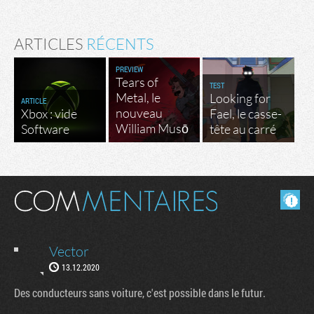
ARTICLES
RÉCENTS
PREVIEW
Tears of
TEST
Metal, le
Looking for
ARTICLE
nouveau
Xbox : vide
Fael, le casse-
William Musō
Software
tête au carré
Masquer les commentaires lus.
Vector
13.12.2020
Des conducteurs sans voiture, c'est possible dans le futur.