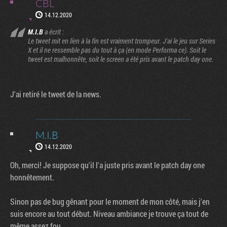
CBL
14.12.2020
M.I.B
a écrit :
Le tweet mit en lien à la fin est vraiment trompeur. J'ai le jeu sur Series
X et il ne ressemble pas du tout à ça (en mode Performa ce). Soit le
tweet est malhonnête, soit le screen a été pris avant le patch day one.
J'ai retiré le tweet de la news.
M.I.B
14.12.2020
Oh, merci! Je suppose qu'il l'a juste pris avant le patch day one
honnêtement.
Sinon pas de bug gênant pour le moment de mon côté, mais j'en
suis encore au tout début. Niveau ambiance je trouve ça tout de
même assez fou.