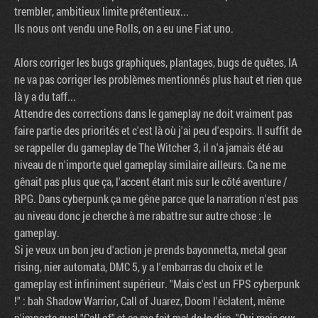
trembler, ambitieux limite prétentieux...
Ils nous ont vendu une Rolls, on a eu une Fiat uno.
Alors corriger les bugs graphiques, plantages, bugs de quêtes, IA
ne va pas corriger les problèmes mentionnés plus haut et rien que
là y a du taff...
Attendre des corrections dans le gameplay ne doit vraiment pas
faire partie des priorités et c'est là où j'ai peu d'espoirs. Il suffit de
se rappeller du gameplay de The Witcher 3, il n'a jamais été au
niveau de n'importe quel gameplay similaire ailleurs. Ca ne me
gênait pas plus que ça, l'accent étant mis sur le côté aventure /
RPG. Dans cyberpunk ça me gêne parce que la narration n'est pas
au niveau donc je cherche à me rabattre sur autre chose : le
gameplay.
Si je veux un bon jeu d'action je prends bayonnetta, metal gear
rising, nier automata, DMC 5, y a l'embarras du choix et le
gameplay est infiniment supérieur. "Mais c'est un FPS cyberpunk
!" : bah Shadow Warrior, Call of Juarez, Doom l'éclatent, même
n'importe quel "Call of" et ça me fait mal de le dire. "Oui mais eux,