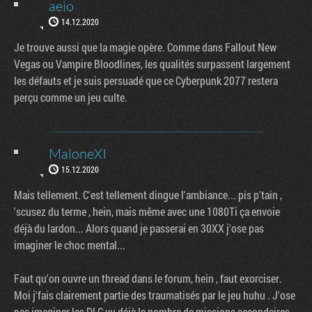
aeio
14.12.2020
Je trouve aussi que la magie opère. Comme dans Fallout New
Vegas ou Vampire Bloodlines, les qualités surpassent largement
les défauts et je suis persuadé que ce Cyberpunk 2077 restera
perçu comme un jeu culte.
MaloneXI
15.12.2020
Mais tellement. C'est tellement dingue l'ambiance... pis p'tain ,
'scusez du terme , hein, mais même avec une 1080Ti ça envoie
déjà du lardon... Alors quand je passerai en 30XX j'ose pas
imaginer le choc mental...
Faut qu'on ouvre un thread dans le forum, hein , faut exorciser.
Moi j'fais clairement partie des traumatisés par le jeu huhu . J'ose
pas imaginer les DLC vu déjà le nombre de missions secondaires