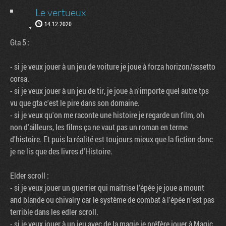
Le vertueux
14.12.2020
Gta 5 :
- si je veux jouer à un jeu de voiture je joue à forza horizon/assetto
corsa.
- si je veux jouer à un jeu de tir, je joue à n'importe quel autre tps
vu que gta c'est le pire dans son domaine.
- si je veux qu'on me raconte une histoire je regarde un film, oh
non d'ailleurs, les films ça ne vaut pas un roman en terme
d'histoire. Et puis la réalité est toujours mieux que la fiction donc
je ne lis que des livres d'Histoire.
Elder scroll :
- si je veux jouer un guerrier qui maitrise l'épée je joue a mount
and blande ou chivalry car le système de combat à l'épée n'est pas
terrible dans les edler scroll.
- si je veux jouer à un jeu avec de la magie je préfère jouer à Magic