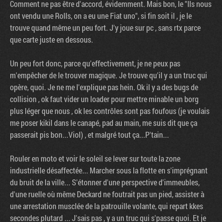
Comment ne pas être d'accord, évidemment. Mais bon, le "Ils nous
ont vendu une Rolls, on a eu une Fiat uno", si fin soit il , je le
trouve quand même un peu fort. J'y joue sur pc , sans rtx parce
que carte juste en dessous.
Un peu fort donc, parce qu'effectivement, je ne peux pas
m'empêcher de le trouver magique. Je trouve qu'il y a un truc qui
opère, quoi. Je ne me l'explique pas hein. Ok il y a des bugs de
collision , ok faut vider un loader pour mettre minable un borg
plus léger que nous , ok les contrôles sont pas foufous (je voulais
me poser kikil dans le canapé, pad au main, me suis dit que ça
passerait pis bon...Viol) , et malgré tout ça...P'tain...
Rouler en moto et voir le soleil se lever sur toute la zone
industrielle désaffectée... Marcher sous la flotte en s'imprégnant
du bruit de la ville... S'étonner d'une perspective d'immeubles,
d'une ruelle où même Deckard ne foutrait pas un pied, assister à
une arrestation musclée de la patrouille volante, qui repart kkes
secondes plutard ... J'sais pas , y a un truc qui s'passe quoi. Et je