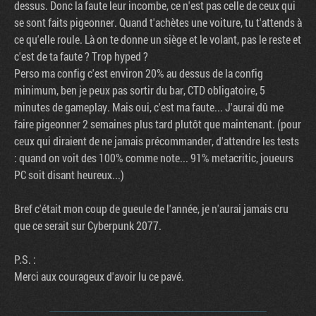
dessus. Donc la faute leur incombe, ce n'est pas celle de ceux qui
se sont faits pigeonner. Quand t'achètes une voiture, tu t'attends à
ce qu'elle roule. Là on te donne un siège et le volant, pas le reste et
c'est de ta faute ? Trop hyped ?
Perso ma config c'est environ 20% au dessus de la config
minimum, ben je peux pas sortir du bar, CTD obligatoire, 5
minutes de gameplay. Mais oui, c'est ma faute... J'aurai dû me
faire pigeonner 2 semaines plus tard plutôt que maintenant. (pour
ceux qui diraient de ne jamais précommander, d'attendre les tests
: quand on voit des 100% comme note... 91% metacritic, joueurs
PC soit disant heureux...)
Bref c'était mon coup de gueule de l'année, je n'aurai jamais cru
que ce serait sur Cyberpunk 2077.
P.S. :
Merci aux courageux d'avoir lu ce pavé.