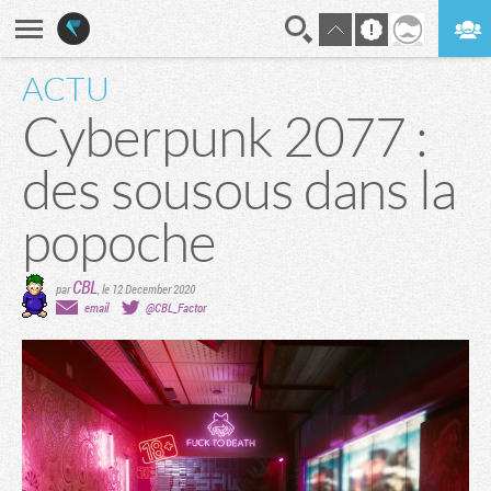
ACTU
En direct
Digest
Cyberpunk 2077 :
des sousous dans la
popoche
CBL
par
,
le 12 December 2020
email
@CBL_Factor