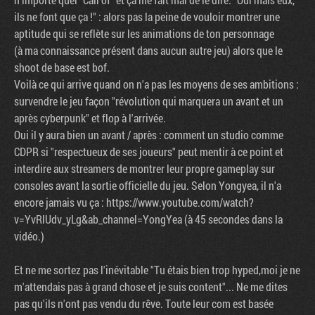
ils ne font que ça !" : alors pas la peine de vouloir montrer une
aptitude qui se reflète sur les animations de ton personnage
(à ma connaissance présent dans aucun autre jeu) alors que le
shoot de base est bof.
Voilà ce qui arrive quand on n'a pas les moyens de ses ambitions :
survendre le jeu façon "révolution qui marquera un avant et un
après cyberpunk" et flop à l'arrivée.
Oui il y aura bien un avant / après : comment un studio comme
CDPR si "respectueux de ses joueurs" peut mentir à ce point et
interdire aux streamers de montrer leur propre gameplay sur
consoles avant la sortie officielle du jeu. Selon Yongyea, il n'a
encore jamais vu ça : https://www.youtube.com/watch?
v=YvRlUdv_yLg&ab_channel=YongYea (à 45 secondes dans la
vidéo.)
Et ne me sortez pas l'inévitable "Tu étais bien trop hyped,moi je ne
m'attendais pas à grand chose et je suis content"... Ne me dites
pas qu'ils n'ont pas vendu du rêve. Toute leur com est basée