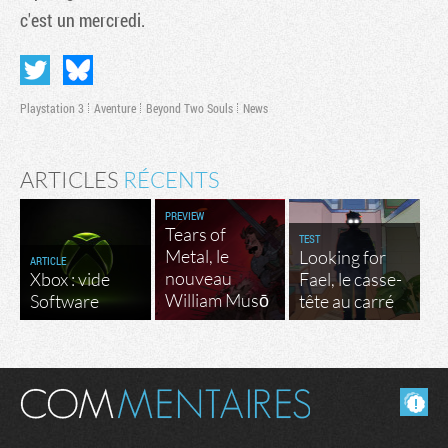
c'est un mercredi.
Playstation 3
Aventure
Beyond Two Souls
News
ARTICLES
RÉCENTS
PREVIEW
Tears of
TEST
Metal, le
Looking for
ARTICLE
nouveau
Xbox : vide
Fael, le casse-
William Musō
Software
tête au carré
Masquer les commentaires lus.