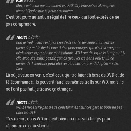
Niko
a écrit :
Moi, c'est ceux qui conchient les FPS City Interactive alors qu'ils
aiment Quake que je peux pas blairer.
C'est toujours autant un régal de lire ceux qui font exprès de ne
pas comprendre.
Thesus
a écrit :
Bon je troll, mais c'est pas loin de la vérité, les seuls moment de
gameplay est le déplacement des personnages qui n'est là que pour
déclencher la prochaine cinématique. WD hors dialogue est un point &
clic avec ses minis puzzle games (trouver les bons objets ...) ça
demande 1 neurone pour être résolu mais on prend du plaisir à les
faire.
Là où je veux en venir, c'est ceux qui trollaient à base de DVD et de
télécommande, ils peuvent faire les mêmes trolls sur WD, mais ils
ne l'ont pas fait, je trouve ça étrange.
Thesus
a écrit :
WD ne nécessite pas d'être constamment sur ces gardes pour ne pas
rater les QTE.
T'as raison, dans WD on peut bien prendre son temps pour
répondre aux questions.