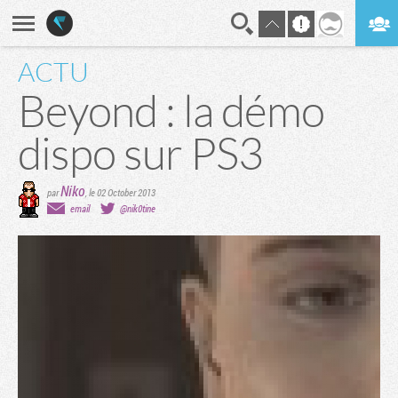
ACTU
En direct
Digest
Beyond : la démo
dispo sur PS3
Niko
par
,
le 02 October 2013
email
@nik0tine