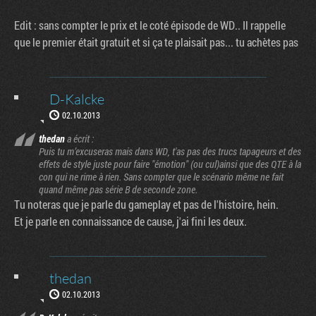
Edit : sans compter le prix et le coté épisode de WD.. Il rappelle
que le premier était gratuit et si ça te plaisait pas... tu achètes pas
D-Kalcke
02.10.2013
thedan
a écrit :
Puis tu m’excuseras mais dans WD, t'as pas des trucs tapageurs et des
effets de style juste pour faire "émotion" (ou cul)ainsi que des QTE à la
con qui ne rime à rien. Sans compter que le scénario même ne fait
quand même pas série B de seconde zone.
Tu noteras que je parle du gameplay et pas de l'histoire, hein.
Et je parle en connaissance de cause, j'ai fini les deux.
thedan
02.10.2013