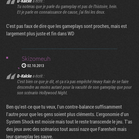
D-Kalcke
a écrit :
Tu noteras que je parle du gameplay et pas de l'histoire, hein.
Et je parle en connaissance de cause, j'ai fini les deux.
C'est pas faux de dire que les gameplays sont proches, mais est
largement plus juste et fin dans WD
Skizomeuh
02.10.2013
D-Kalcke
a écrit :
C'est bien ce que je dit, et ça n'a pas empêché Heavy Rain de se faire
descendre au moins autant pour la vacuité de son gameplay que pour
son scénario Hollywood Night.
Ben qu'est-ce que tu veux, l'un contre-balance suffisamment
l'autre pour que les gens soient plus cléments. L'ergonomie d'un
System Shock est moisie mais tout le reste transcende le jeu. T'as
des jeux avec des scénarios tout aussi naze que Farenheit mais
Factornews
leur gameplay les sauve.