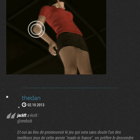
thedan
02.10.2013
jackft
a écrit :
@reebob
Et oui au lieu de promouvoir le jeu qui sera sans doute l'un des
meilleurs jeux de cette année "made in france", on préfère le descendre