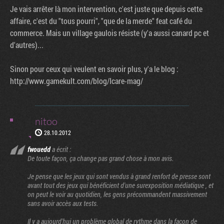
Je vais arrêter là mon intervention, c'est juste que depuis cette
affaire, c'est du "tous pourri", "que de la merde" feat café du
commerce. Mais un village gaulois résiste (y'a aussi canard pc et
d'autres)...
Sinon pour ceux qui veulent en savoir plus, y'a le blog :
http://www.gamekult.com/blog/Icare-mag/
nitoo
28.10.2012
fwouedd
a écrit :
De toute façon, ça change pas grand chose à mon avis.
Je pense que les jeux qui sont vendus à grand renfort de presse sont
avant tout des jeux qui bénéficient d'une surexposition médiatique , et
on peut le voir au quotidien, les gens précommandent massivement
sans avoir accès aux tests.
Il y a aujourd'hui un problème global de rythme dans la façon de