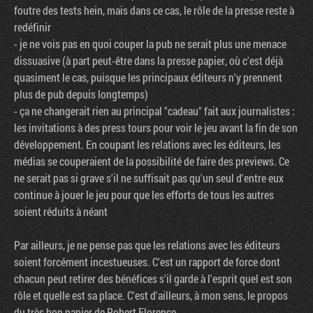
foutre des tests hein, mais dans ce cas, le rôle de la presse reste à
redéfinir
- je ne vois pas en quoi couper la pub ne serait plus une menace
dissuasive (à part peut-être dans la presse papier, où c'est déjà
quasiment le cas, puisque les principaux éditeurs n'y prennent
plus de pub depuis longtemps)
- ça ne changerait rien au principal "cadeau" fait aux journalistes :
les invitations à des press tours pour voir le jeu avant la fin de son
développement. En coupant les relations avec les éditeurs, les
médias se couperaient de la possibilité de faire des previews. Ce
ne serait pas si grave s'il ne suffisait pas qu'un seul d'entre eux
continue à jouer le jeu pour que les efforts de tous les autres
soient réduits à néant
Par ailleurs, je ne pense pas que les relations avec les éditeurs
soient forcément incestueuses. C'est un rapport de force dont
chacun peut retirer des bénéfices s'il garde à l'esprit quel est son
rôle et quelle est sa place. C'est d'ailleurs, à mon sens, le propos
du très bon papier de Robert Florence.