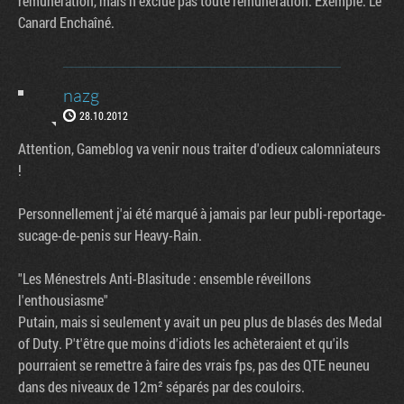
rémunération, mais n'exclue pas toute rémunération. Exemple: Le
Canard Enchaîné.
nazg
28.10.2012
Attention, Gameblog va venir nous traiter d'odieux calomniateurs
!
Personnellement j'ai été marqué à jamais par leur publi-reportage-
sucage-de-penis sur Heavy-Rain.
"Les Ménestrels Anti-Blasitude : ensemble réveillons
l'enthousiasme"
Putain, mais si seulement y avait un peu plus de blasés des Medal
of Duty. P't'être que moins d'idiots les achèteraient et qu'ils
pourraient se remettre à faire des vrais fps, pas des QTE neuneu
dans des niveaux de 12m² séparés par des couloirs.