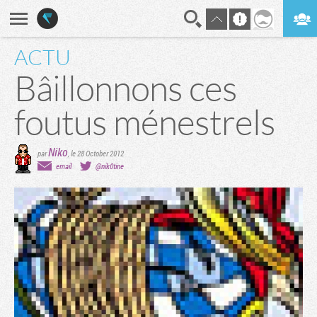
ACTU
En direct
Digest
Bâillonnons ces
foutus ménestrels
Niko
par
,
le 28 October 2012
email
@nik0tine