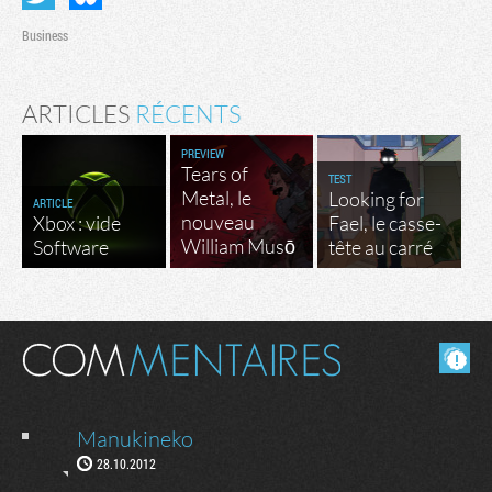
Business
ARTICLES
RÉCENTS
PREVIEW
Tears of
TEST
Metal, le
Looking for
ARTICLE
nouveau
Xbox : vide
Fael, le casse-
William Musō
Software
tête au carré
Masquer les commentaires lus.
Manukineko
28.10.2012