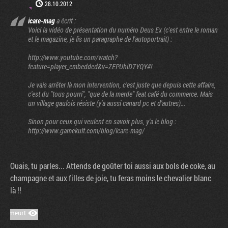
28.10.2012
icare-mag
a écrit :
Voici la vidéo de présentation du numéro Deus Ex (c'est entre le roman
et le magazine, je lis un paragraphe de l'autoportrait) :
http://www.youtube.com/watch?
feature=player_embedded&v=ZEPUhiD7YQY#!
Je vais arrêter là mon intervention, c'est juste que depuis cette affaire,
c'est du "tous pourri", "que de la merde" feat café du commerce. Mais
un village gaulois résiste (y'a aussi canard pc et d'autres)...
Sinon pour ceux qui veulent en savoir plus, y'a le blog :
http://www.gamekult.com/blog/Icare-mag/
Ouais, tu parles... Attends de goûter toi aussi aux bols de coke, au
champagne et aux filles de joie, tu feras moins le chevalier blanc
là !!