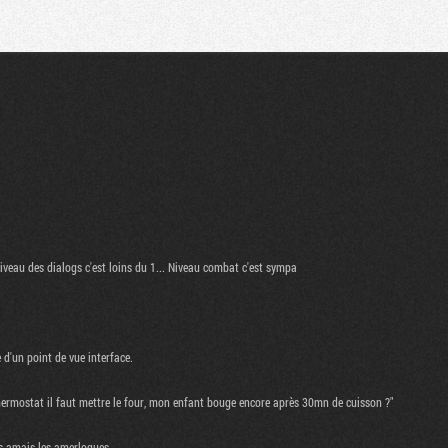
Communauté
Recherche
iveau des dialogs c'est loins du 1... Niveau combat c'est sympa
 d'un point de vue interface.
ermostat il faut mettre le four, mon enfant bouge encore après 30mn de cuisson ?"
s amais les amerloques...