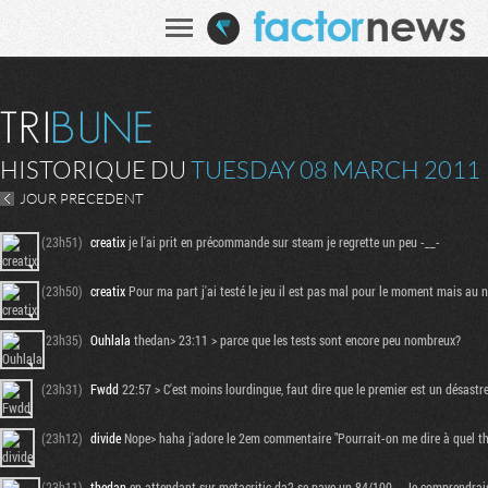
HISTORIQUE DU
TUESDAY 08 MARCH 2011
JOUR PRECEDENT
(23h51)
creatix
je l'ai prit en précommande sur steam je regrette un peu -__-
(23h50)
creatix
Pour ma part j'ai testé le jeu il est pas mal pour le moment mais au n
(23h35)
Ouhlala
thedan> 23:11 > parce que les tests sont encore peu nombreux?
(23h31)
Fwdd
22:57 > C'est moins lourdingue, faut dire que le premier est un désastre
(23h12)
divide
Nope> haha j'adore le 2em commentaire "Pourrait-on me dire à quel th
(23h11)
thedan
en attendant sur metacritic da2 se paye un 84/100... Je comprendrai