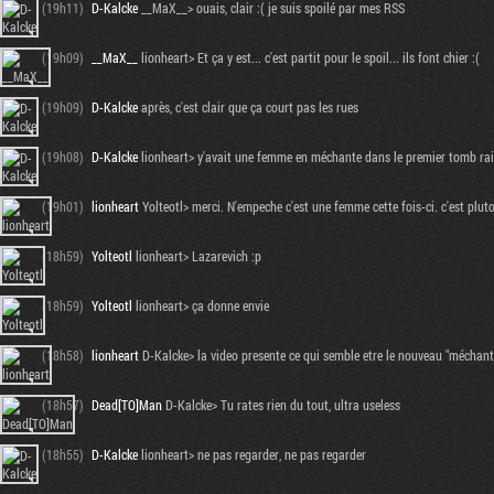
(19h11)
D-Kalcke
__MaX__> ouais, clair :( je suis spoilé par mes RSS
(19h09)
__MaX__
lionheart> Et ça y est... c'est partit pour le spoil... ils font chier :(
(19h09)
D-Kalcke
après, c'est clair que ça court pas les rues
(19h08)
D-Kalcke
lionheart> y'avait une femme en méchante dans le premier tomb ra
(19h01)
lionheart
Yolteotl> merci. N'empeche c'est une femme cette fois-ci. c'est plu
(18h59)
Yolteotl
lionheart> Lazarevich :p
(18h59)
Yolteotl
lionheart> ça donne envie
(18h58)
lionheart
D-Kalcke> la video presente ce qui semble etre le nouveau "méchant" 
(18h57)
Dead[TO]Man
D-Kalcke> Tu rates rien du tout, ultra useless
(18h55)
D-Kalcke
lionheart> ne pas regarder, ne pas regarder