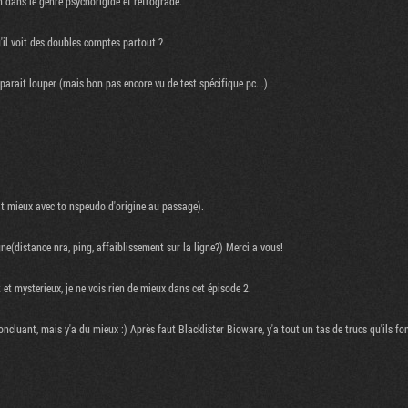
 dans le genre psychorigide et rétrograde.
'il voit des doubles comptes partout ?
parait louper (mais bon pas encore vu de test spécifique pc...)
ait mieux avec to nspeudo d'origine au passage).
ne(distance nra, ping, affaiblissement sur la ligne?) Merci a vous!
 et mysterieux, je ne vois rien de mieux dans cet épisode 2.
ncluant, mais y'a du mieux :) Après faut Blacklister Bioware, y'a tout un tas de trucs qu'ils f