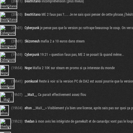
(20h11)
BeatKitano
incompréhension (plus mieux)
(20h10)
BeatKitano
ME 2 faux pas ?..... Je ne sais quoi penser de cette phrase, j'hésit
(20h01)
Cyberpunk
je pense pas que la version pc rattrape beaucoup le coup. On verra
(20h01)
Skizomeuh
mafia 2 a 10 euros dans steam
(19h59)
Cyberpunk
19:21 > question faux pas, ME 2 se posait là quand même...
(19h54)
Nope
Mafia 2 10€ sur steam en promo si ça interesse du monde
(19h41)
pomkucel
Reste à voir si la version PC de DA2 est aussi pourrie que la versio
(19h37)
__MaX__
Ca parait effectivement assez flou
(19h34)
elton
__MaX__> Visiblement y'a bien une license, après sais pas sur quoi ça 
(19h23)
thedan
à mon avis les intégriste de gamekult et de canardpc vont pas le loup