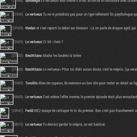
(21h46)
sandeagle
Le vertueux> Moi-même il m'est arrivé de te confondre avec Draikin
(21h30)
Le vertueux
Tu ne te prendrais pas pour un type tellement fin psychologue qu
(21h29)
thedan
et c'est reparti le debat sur bioware . Là on parle de dragon age2 qui 
(21h29)
Le vertueux
21:04 > hein ?
(21h25)
BeatKitano
Ahaha les boulets la brêve
(21h04)
BeatKitano
Le vertueux> POur toi chéri aucun doute, c'est le mépris. (ça ser
(21h03)
Tonolito
dites les copains, de memoire un bon site pour tester en detail sa lig
(20h50)
Le vertueux
C'est même l'effet inverse, le premier épisode était plus envoutant
(20h47)
Fwdd
ME2 essaye de rattraper le tir du premier. Bon c'est pas franchement co
(20h15)
Le vertueux
Tu devrais garder le mépris, on est habitué.