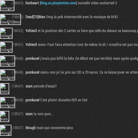
(18h53)
lionheart
[
blog.us.playstation.com
] nouvelle video uncharted 3
(18h52)
Dead[TO]Man
Omg la pub intermarché avec la musique de bf42
(18h52)
Yolteotl
et la position des 2 cartes va faire que celle du dessus va beaucoup p
(18h51)
Yolteotl
xiam> Faut faire attention tout de même, le sli / crossfire est pas 
(18h48)
pomkucel
j'avais pas kiffé la béta (le début est pas terrible) mais après quel
(18h48)
pomkucel
xiam> non je l'ai pris sur DD a 29 euros. Ca ce laisse jouer en att
(18h41)
xiam
periode d'essai?
(18h38)
pomkucel
C'est plutot chouette Rift en fait
(18h27)
xiam
tu vois quoi...
(18h27)
Mougli
mais qui consomme plus