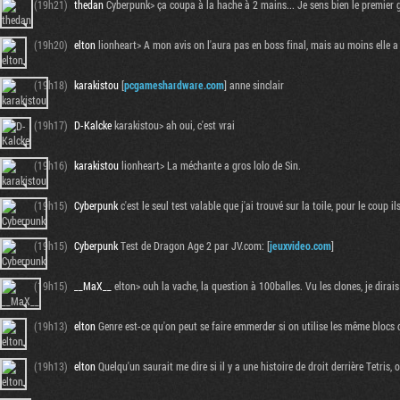
(19h21)
thedan
Cyberpunk> ça coupa à la hache à 2 mains... Je sens bien le premier g
(19h20)
elton
lionheart> A mon avis on l'aura pas en boss final, mais au moins elle a 
(19h18)
karakistou
[
pcgameshardware.com
] anne sinclair
(19h17)
D-Kalcke
karakistou> ah oui, c'est vrai
(19h16)
karakistou
lionheart> La méchante a gros lolo de Sin.
(19h15)
Cyberpunk
c'est le seul test valable que j'ai trouvé sur la toile, pour le coup
(19h15)
Cyberpunk
Test de Dragon Age 2 par JV.com: [
jeuxvideo.com
]
(19h15)
__MaX__
elton> ouh la vache, la question à 100balles. Vu les clones, je dirais
(19h13)
elton
Genre est-ce qu'on peut se faire emmerder si on utilise les même blocs 
(19h13)
elton
Quelqu'un saurait me dire si il y a une histoire de droit derrière Tetris, 