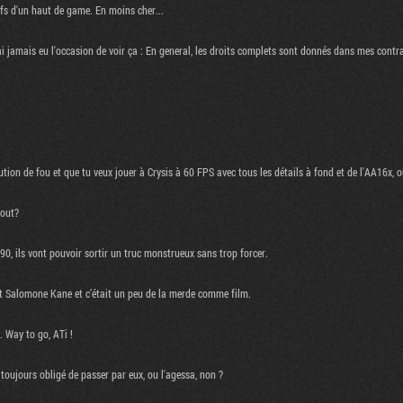
fs d'un haut de game. En moins cher...
ai jamais eu l'occasion de voir ça : En general, les droits complets sont donnés dans mes contra
ion de fou et que tu veux jouer à Crysis à 60 FPS avec tous les détails à fond et de l'AA16x, ou
cout?
590, ils vont pouvoir sortir un truc monstrueux sans trop forcer.
'est Salomone Kane et c’était un peu de la merde comme film.
. Way to go, ATi !
 toujours obligé de passer par eux, ou l'agessa, non ?