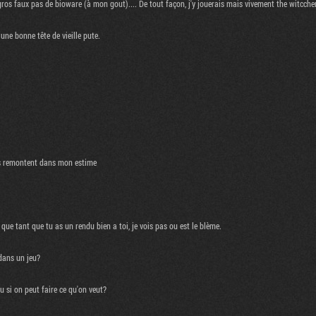
ros faux pas de bioware (à mon gout).... De tout façon, j'y jouerais mais vivement the witcche
une bonne tête de vieille pute.
 ils remontent dans mon estime
 que tant que tu as un rendu bien a toi, je vois pas ou est le blème.
dans un jeu?
ou si on peut faire ce qu'on veut?