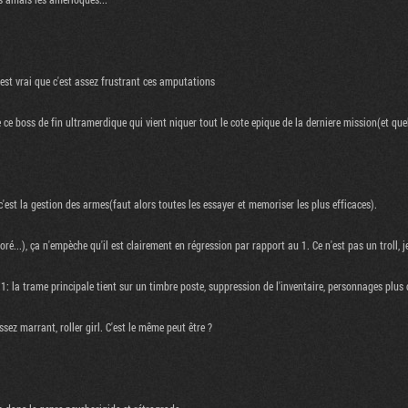
'est vrai que c'est assez frustrant ces amputations
 ce boss de fin ultramerdique qui vient niquer tout le cote epique de la derniere mission(et que
'est la gestion des armes(faut alors toutes les essayer et memoriser les plus efficaces).
...), ça n'empèche qu'il est clairement en régression par rapport au 1. Ce n'est pas un troll, 
: la trame principale tient sur un timbre poste, suppression de l'inventaire, personnages plus 
ez marrant, roller girl. C'est le même peut être ?