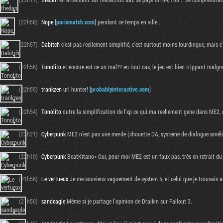
(22h58)
Nope
[
parismatch.com
] pendant ce temps en ville..
(22h57)
Dabitch
c'est pas reellement simplifié, c'est surtout moins lourdingue, mais c
(22h56)
Tonolito
et encore est ce un mal?? en tout cas, le jeu est bien trippant malgre
(22h55)
trankzen
url hunter! [
probablyinteractive.com
]
(22h54)
Tonolito
outre la simplification de l'xp ce qui ma reellement gene dans ME2, c
(22h21)
Cyberpunk
ME2 n'est pas une merde (chouette DA, systeme de dialogue amélioré
(22h19)
Cyberpunk
BeatKitano> Oui, pour moi ME2 est un faux pas, très en retrait du 1
(21h56)
Le vertueux
Je me souviens vaguement de system 5, et celui que je trouvais ass
(21h50)
sandeagle
Même si je partage l'opinion de Draikin sur Fallout 3.