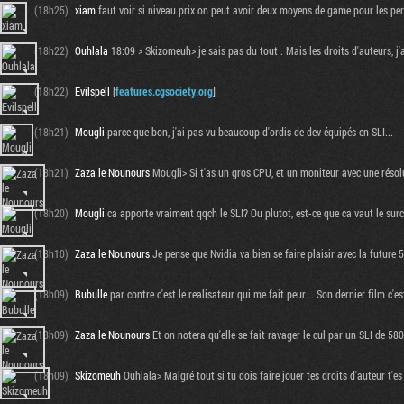
(18h25)
xiam
faut voir si niveau prix on peut avoir deux moyens de game pour les per
(18h22)
Ouhlala
18:09 > Skizomeuh> je sais pas du tout . Mais les droits d'auteurs, j'
(18h22)
Evilspell
[
features.cgsociety.org
]
(18h21)
Mougli
parce que bon, j'ai pas vu beaucoup d'ordis de dev équipés en SLI...
(18h21)
Zaza le Nounours
Mougli> Si t'as un gros CPU, et un moniteur avec une résolut
(18h20)
Mougli
ca apporte vraiment qqch le SLI? Ou plutot, est-ce que ca vaut le sur
(18h10)
Zaza le Nounours
Je pense que Nvidia va bien se faire plaisir avec la future 
(18h09)
Bubulle
par contre c'est le realisateur qui me fait peur... Son dernier film c
(18h09)
Zaza le Nounours
Et on notera qu'elle se fait ravager le cul par un SLI de 580
(18h09)
Skizomeuh
Ouhlala> Malgré tout si tu dois faire jouer tes droits d'auteur t'es