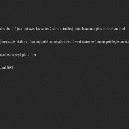
lus chauffé (surtout avec les cartes 2 slots actuelles), donc beaucoup plus de bruit au final
toujours super stable et / ou supporté convenablement. Il vaut clairement mieux privilégié une
ques heures c'est plutot fnu
endant GW2.