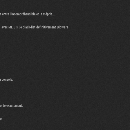
e entre l'incompréhensible et le mépris...
 avec ME 3 si je black-list définitivement Bioware
n console.
porte exactement.
er