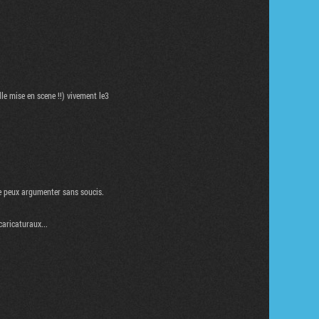
lle mise en scene !!) vivement le3
je peux argumenter sans soucis.
caricaturaux...