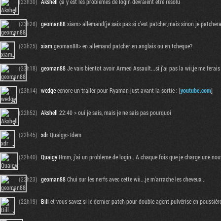
(23h30)
Akshell
ça y est les problèmes de login devraient être résolu
(23h28)
geoman88
xiam> allemand(je sais pas si c'est patcher,mais sinon je patchera
(23h25)
xiam
geoman88> en allemand patcher en anglais ou en tcheque?
(23h18)
geoman88
Je vais bientot avoir Armed Assault...si j'ai pas la wii,je me ferais
(23h14)
wedge
ecnore un trailer pour Ryaman just avant la sortie : [
youtube.com
]
(22h52)
Akshell
22:40 > oui je sais, mais je ne sais pas pourquoi
(22h45)
xdr
Quaigy> Idem
(22h40)
Quaigy
Hmm, j'ai un probleme de login . A chaque fois que je charge une nouv
(22h23)
geoman88
Chui sur les nerfs avec cette wii...je m'arrache les cheveux...
(22h19)
Bill
et vous savez si le dernier patch pour double agent pulvérise en poussière