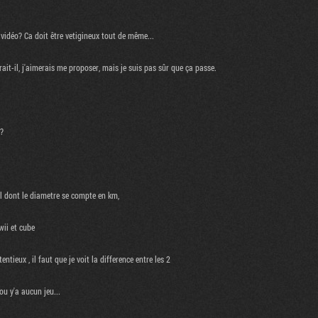
 vidéo? Ca doit être vetigineux tout de même...
it-il, j'aimerais me proposer, mais je suis pas sûr que ça passe.
 ?
 dont le diametre se compte en km,
wii et cube
entieux , il faut que je voit la difference entre les 2
ou y'a aucun jeu...