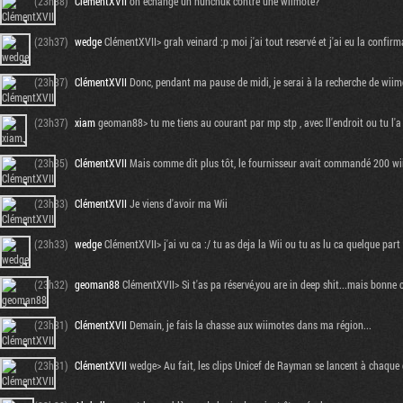
(23h38)
ClémentXVII
on échange un nunchuk contre une wiimote?
(23h37)
wedge
ClémentXVII> grah veinard :p moi j'ai tout reservé et j'ai eu la confir
(23h37)
ClémentXVII
Donc, pendant ma pause de midi, je serai à la recherche de wiim
(23h37)
xiam
geoman88> tu me tiens au courant par mp stp , avec ll'endroit ou tu l'a 
(23h35)
ClémentXVII
Mais comme dit plus tôt, le fournisseur avait commandé 200 wii
(23h33)
ClémentXVII
Je viens d'avoir ma Wii
(23h33)
wedge
ClémentXVII> j'ai vu ca :/ tu as deja la Wii ou tu as lu ca quelque part
(23h32)
geoman88
ClémentXVII> Si t'as pa réservé,you are in deep shit...mais bonne
(23h31)
ClémentXVII
Demain, je fais la chasse aux wiimotes dans ma région...
(23h31)
ClémentXVII
wedge> Au fait, les clips Unicef de Rayman se lancent à chaque 