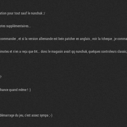
mation pour tout sauf le nunchuk :/
otes supplémentaires...
commander , et si la version allemande est bein patcher en anglais , voir la tcheque , je comm
motes et n'en a reçu que 84... donc le magasin avait qq nunchuk, quelques controleurs classi
 ?
 chance quand même ! :)
démarrage du jeu, c'est assez sympa ;-)