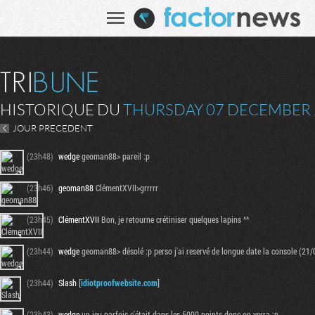
HISTORIQUE DU
THURSDAY 07 DECEMBER 
JOUR PRECEDENT
(23h48)
wedge
geoman88> pareil :p
(23h46)
geoman88
ClémentXVII>grrrrr
(23h45)
ClémentXVII
Bon, je retourne crétiniser quelques lapins ^^
(23h44)
wedge
geoman88> désolé :p perso j'ai reservé de longue date la console (21/09
(23h44)
Slash
[
idiotproofwebsite.com
]
(23h43)
wedge
un jeu parfois c'était dans les 5000 points donc on verra :p