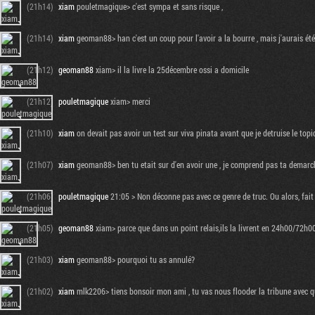
(21h14)
xiam
pouletmagique> c'est sympa et sans risque ,
(21h14)
xiam
geoman88> han c'est un coup pour l'avoir a la bourre , mais j'aurais été 
(21h12)
geoman88
xiam> il la livre la 25décembre ossi a domicile
(21h12)
pouletmagique
xiam> merci
(21h10)
xiam
on devait pas avoir un test sur viva pinata avant que je detruise le topi
(21h07)
xiam
geoman88> ben tu etait sur d'en avoir une , je comprend pas ta demarche 
(21h06)
pouletmagique
21:05 > Non déconne pas avec ce genre de truc. Ou alors, fait 
(21h05)
geoman88
xiam> parce que dans un point relais,ils la livrent en 24h00/72h00.
(21h03)
xiam
geoman88> pourquoi tu as annulé?
(21h02)
xiam
mlk2206> tiens bonsoir mon ami , tu vas nous flooder la tribune avec quo