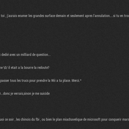
toi , j'aurais ecumer les grandes surface demain et seulement apres l'annulation....si tu en trou
c dedié avec un milliard de question...
\0/ il etait a la bourre la redoute?
passer tous les trucs pour prendre la Wii a ta place. Merci.*
..donc je verrais,sinon je me suicide
i ce soir , les chinois du fbi , ou bien le plan miachavelique de microsoft pour conquerir mar