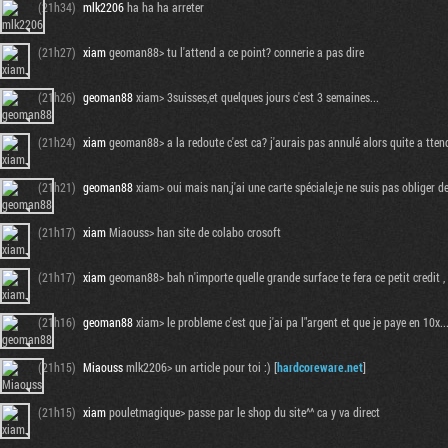
(21h34)
mlk2206
ha ha ha arreter
(21h27)
xiam
geoman88> tu l'attend a ce point? connerie a pas dire
(21h26)
geoman88
xiam> 3suisses,et quelques jours c'est 3 semaines...
(21h24)
xiam
geoman88> a la redoute c'est ca? j'aurais pas annulé alors quite a tten
(21h21)
geoman88
xiam> oui mais nan,j'ai une carte spéciale,je ne suis pas obliger d
(21h17)
xiam
Miaouss> han site de colabo crosoft
(21h17)
xiam
geoman88> bah n'importe quelle grande surface te fera ce petit credit , 
(21h16)
geoman88
xiam> le probleme c'est que j'ai pa l"argent et que je paye en 10x..
(21h15)
Miaouss
mlk2206> un article pour toi :) [
hardcoreware.net
]
(21h15)
xiam
pouletmagique> passe par le shop du site^^ ca y va direct