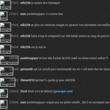
(21h01)
mlk2206
je voulais dire Gamespot
(21h01)
xiam
pouletmagique> 2 x moins cher
(21h00)
mlk2206
en plus sur certaines images on aprecoit tres clairement une meilleu
(20h59)
mlk2206
haha n'imp le comparatif sur IGN hahah encore un coup du patriot 
(20h58)
mlk2206
oui je suis la
(20h58)
pouletmagique
Un bon site d'achat de DVD (neuf ou mieux occaz) online ??
(20h49)
geoman88
ayé j'ai annulé puis recommandé ma wii + red steel chez les 3suisses
(20h45)
ClémentXVII
kprime17> garde ça pour mlk2206
(20h43)
Chouf
Ahah (rire de Nelson) [
gamespot.com
]
(20h40)
xiam
pouletmagique> craque pas ma petite volaille , (dit il en carressant so