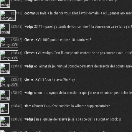
(23h43)
geoman88
Ralala la chance vous allez l'avoir demain la wii...pensez aux mecs
(23h42)
wedge
23:41 > pareil j'attends de voir comment la conversion va se faire j'ai
(23h42)
ClémentXVII
1000 points étoile = 10 points wii?
(23h41)
ClémentXVII
wedge> C'est là que je suis content de ne pas encore avoir utilisé
(23h41)
wedge
et l'achat de jeu Virtual Console permettra de recevoir des points apr
(23h41)
ClémentXVII
37, ou 47 avec Wii Play
(23h40)
wedge
sinon info sympa de la newsletter que j'ai recu ce soir on peut relier
(23h40)
xiam
ClémentXVII> c'est combien la wiimote supplementaire?
(23h39)
wedge
j'en ai qu'une de reservé je sais pas ce qu'ils auront en stock :p