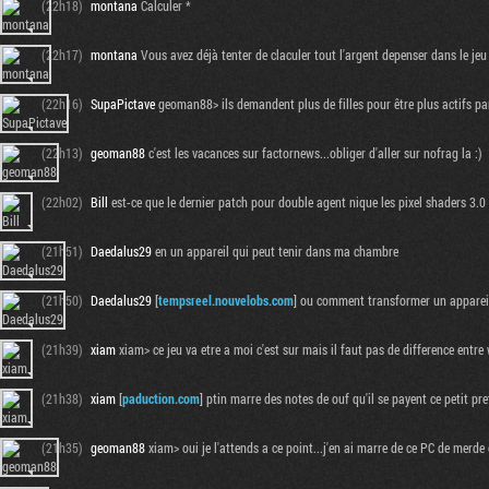
(22h18)
montana
Calculer *
(22h17)
montana
Vous avez déjà tenter de claculer tout l'argent depenser dans le jeu
(22h16)
SupaPictave
geoman88> ils demandent plus de filles pour être plus actifs para
(22h13)
geoman88
c'est les vacances sur factornews...obliger d'aller sur nofrag la :)
(22h02)
Bill
est-ce que le dernier patch pour double agent nique les pixel shaders 3.0
(21h51)
Daedalus29
en un appareil qui peut tenir dans ma chambre
(21h50)
Daedalus29
[
tempsreel.nouvelobs.com
] ou comment transformer un appareil
(21h39)
xiam
xiam> ce jeu va etre a moi c'est sur mais il faut pas de difference entre 
(21h38)
xiam
[
paduction.com
] ptin marre des notes de ouf qu'il se payent ce petit pret
(21h35)
geoman88
xiam> oui je l'attends a ce point...j'en ai marre de ce PC de merde 