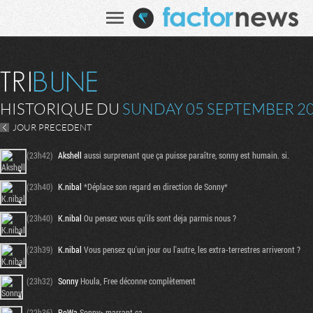
HISTORIQUE DU
SUNDAY 05 SEPTEMBER 2
JOUR PRECEDENT
(23h42)
Akshell
aussi surprenant que ça puisse paraître, sonny est humain. si.
(23h40)
K.nibal
*Déplace son regard en direction de Sonny*
(23h40)
K.nibal
Ou pensez vous qu'ils sont deja parmis nous ?
(23h39)
K.nibal
Vous pensez qu'un jour ou l'autre, les extra-terrestres arriveront ?
(23h32)
Sonny
Houla, Free déconne complètement
(22h36)
PoWa
Sonny> marrant ça