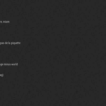
ère, miam
 pas de la piquette
mage minus world
rag)