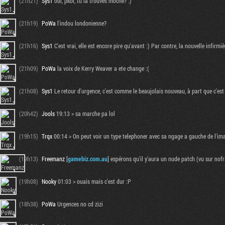
(21h21)
Sys1
oui, pkoi, tu la trouves moche? :)
(21h19)
PoWa
l'indou londonienne?
(21h16)
Sys1
C'est vrai, elle est encore pire qu'avant :) Par contre, la nouvelle infirmi
(21h09)
PoWa
la voix de Kerry Weaver a ete change :(
(21h08)
Sys1
Le retour d'urgence, c'est comme le beaujolais nouveau, à part que c'est
(20h42)
Jools
19:13 > sa marche pa lol
(19h15)
Trqx
00:14 > On peut voir un type telephoner avec sa ngage a gauche de l'i
(19h13)
Freemanz
[
gamebiz.com.au
] espérons qu'il y'aura un nude patch (vu sur nof
(19h08)
Nooky
01:03 > ouais mais c'est dur :P
(18h38)
PoWa
Urgences no cd zizi