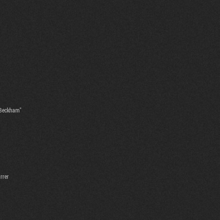
 Beckham"
rrer