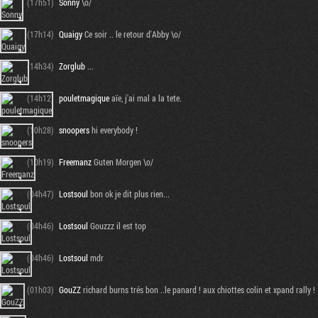
(17h51)
Sonny
\o/
(17h14)
Quaigy
Ce soir .. le retour d'Abby \o/
(14h34)
Zorglub
...
(14h12)
pouletmagique
aïe, j'ai mal a la tete.
(10h28)
snoopers
hi everybody !
(10h19)
Freemanz
Guten Morgen \o/
(04h47)
Lostsoul
bon ok je dit plus rien...
(04h46)
Lostsoul
Gouzzz il est top
(04h46)
Lostsoul
mdr
(01h03)
GouZZ
richard burns trés bon ..le panard ! aux chiottes colin et xpand rally !