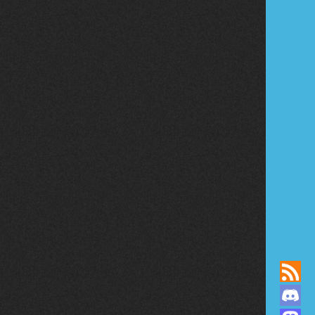
iscord
todon