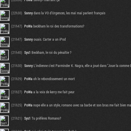
(22h30)
Sonny
dans la VO d'Urgences, les maï maï parlent français
(21h47)
PoWa
beckham le roi des transformations?
(21h47)
Sonny
ouais. Carter a un iPod
(21h40)
Sys1
Beckham, le roi du pénaltie ?
(21h30)
Sonny
L'indienne c'est Parminder K. Nagra, elle a joué dans "Joue la comme
(21h29)
PoWa
oh le rebondissement un mort
(21h27)
PoWa
a la voix de kerry me fait peur
(21h25)
PoWa
nope elle a un style, romano avec sa barbe et son bras me fait bien ma
(21h21)
Sys1
Tu préfères Romano?