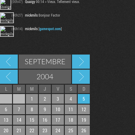
(00h47)
Quaigy
00:14 > Vieux. Tellement vieux.
(00h27)
mickmils
Bonjour Factor
(00h14)
mickmils
[
gamespot.com
]
SEPTEMBRE
2004
L
M
M
J
V
S
D
1
2
3
4
5
6
7
8
9
10
11
12
13
14
15
16
17
18
19
20
21
22
23
24
25
26