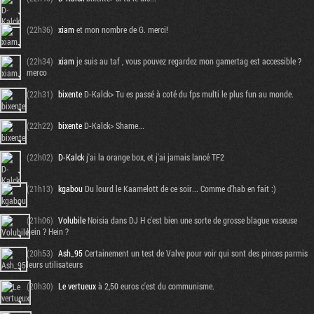
(22h36)
xiam
et mon nombre de G. merci!
(22h34)
xiam
je suis au taf , vous pouvez regardez mon gamertag est accessible ?
merco
(22h31)
bixente
D-Kalck> Tu es passé à coté du fps multi le plus fun au monde.
(22h22)
bixente
D-Kalck> Shame...
(22h02)
D-Kalck
j'ai la orange box, et j'ai jamais lancé TF2
(21h13)
kgabou
Du lourd le Kaamelott de ce soir... Comme d'hab en fait :)
(21h06)
Volubile
Noisia dans DJ H c'est bien une sorte de grosse blague vaseuse
hein ? Hein ?
(20h53)
Ash_95
Certainement un test de Valve pour voir qui sont des pinces parmis
leurs utilisateurs
(20h30)
Le vertueux
à 2,50 euros c'est du communisme.