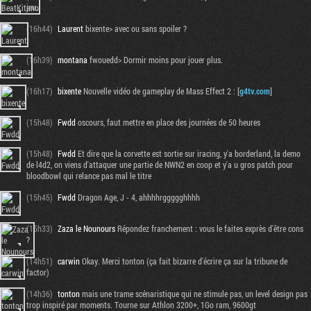
jeu.
(16h44)
Laurent
bixente> avec ou sans spoiler ?
(16h39)
montana
fwouedd> Dormir moins pour jouer plus.
(16h17)
bixente
Nouvelle vidéo de gameplay de Mass Effect 2 : [
g4tv.com
]
(15h48)
Fwdd
oscours, faut mettre en place des journées de 50 heures
(15h48)
Fwdd
Et dire que la corvette est sortie sur iracing, y'a borderland, la demo
de l4d2, on viens d'attaquer une partie de NWN2 en coop et y'a u gros patch pour
bloodbowl qui relance pas mal le titre
(15h45)
Fwdd
Dragon Age, J - 4, ahhhhrggggghhhh
(15h33)
Zaza le Nounours
Répondez franchement : vous le faites exprès d'être cons
?
(14h51)
carwin
Okay. Merci tonton (ça fait bizarre d'écrire ça sur la tribune de
factor)
(14h36)
tonton
mais une trame scénaristique qui ne stimule pas, un level design pas
trop inspiré par moments. Tourne sur Athlon 3200+, 1Go ram, 9600gt