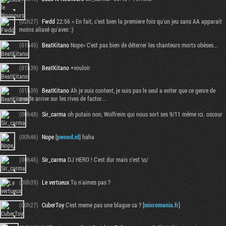
(02h27)
Fwdd
22:56 > En fait, c'est bien la premiere fois qu'un jeu sans AA apparait
moins aliasé qu'avec :)
(01h45)
BeatKitano
Nope> C'est pas bien de déterrer les chanteurs morts obèses...
(01h39)
BeatKitano
+vouloir
(01h39)
BeatKitano
Ah je suis content, je suis pas le seul a eviter que ce genre de
merde arrive sur les rives de factor...
(00h48)
Sir_carma
oh putain non, Wolfreim qui nous sort ses 9/11 même ici. oscour
(00h46)
Nope
[
pwned.nl
] haha
(00h46)
Sir_carma
DJ HERO ! C'est dur mais c'est \o/
(00h39)
Le vertueux
Tu n'aimes pas ?
(00h27)
CuberToy
C'est meme pas une blague ca ? [
micromania.fr
]