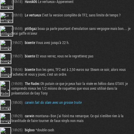
(20h18)
Havok06
Le vertueux> Apperement
(20h10)
Le vertueux
C'est la version complète de TF2, sans limite de temps ?
(19h59)
ptitbgaz
boaa ça parle pourtant d'emulation sans vergogne mais bon.... je
ferai gaffe m'sieur
(19h37)
bixente
Vous avez jusqu'à 22 h.
(19h37)
bixente
Et vous verrez, vous ne le regretterez pas
(19h36)
bixente
Bon les gens, TF2 est à 2,50 euros sur Steam ce soir, alors vous
l'achetez et vous y jouez, c'est un ordre.
(19h09)
The Radec
Oh putain ce que je peux hair la visée en hélico dans GTAIV. je
comprends mieux les 1/2 miions de roquettes que vous avez utilisé dans la
présentation de Gay Tony
(18h30)
carwin
fait du slam avec un grosse truite
(18h29)
carwin
montana> Bon j'ai foiré ma remarque. Ce qui n'enlève rien à la
branlitude de faire tourner de faux vinyls non mais
(18h25)
bigboo
*double cash