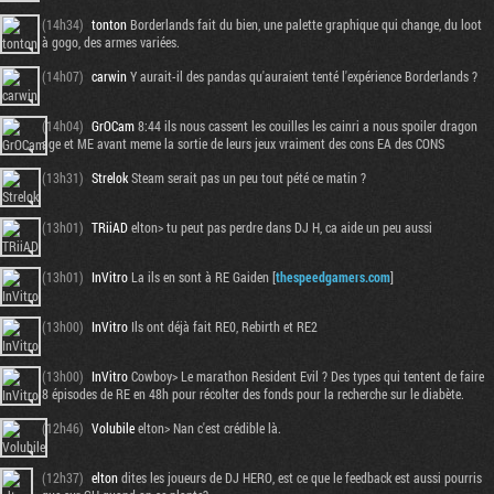
(14h34)
tonton
Borderlands fait du bien, une palette graphique qui change, du loot
à gogo, des armes variées.
(14h07)
carwin
Y aurait-il des pandas qu'auraient tenté l'expérience Borderlands ?
(14h04)
GrOCam
8:44 ils nous cassent les couilles les cainri a nous spoiler dragon
age et ME avant meme la sortie de leurs jeux vraiment des cons EA des CONS
(13h31)
Strelok
Steam serait pas un peu tout pété ce matin ?
(13h01)
TRiiAD
elton> tu peut pas perdre dans DJ H, ca aide un peu aussi
(13h01)
InVitro
La ils en sont à RE Gaiden [
thespeedgamers.com
]
(13h00)
InVitro
Ils ont déjà fait RE0, Rebirth et RE2
(13h00)
InVitro
Cowboy> Le marathon Resident Evil ? Des types qui tentent de faire
8 épisodes de RE en 48h pour récolter des fonds pour la recherche sur le diabète.
(12h46)
Volubile
elton> Nan c'est crédible là.
(12h37)
elton
dites les joueurs de DJ HERO, est ce que le feedback est aussi pourris