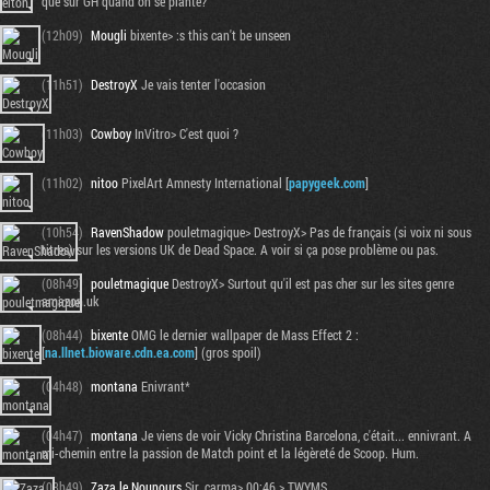
que sur GH quand on se plante?
(12h09)
Mougli
bixente> :s this can't be unseen
(11h51)
DestroyX
Je vais tenter l'occasion
(11h03)
Cowboy
InVitro> C'est quoi ?
(11h02)
nitoo
PixelArt Amnesty International [
papygeek.com
]
(10h54)
RavenShadow
pouletmagique> DestroyX> Pas de français (si voix ni sous
titres) sur les versions UK de Dead Space. A voir si ça pose problème ou pas.
(08h49)
pouletmagique
DestroyX> Surtout qu'il est pas cher sur les sites genre
amazon.uk
(08h44)
bixente
OMG le dernier wallpaper de Mass Effect 2 :
[
na.llnet.bioware.cdn.ea.com
] (gros spoil)
(04h48)
montana
Enivrant*
(04h47)
montana
Je viens de voir Vicky Christina Barcelona, c'était... ennivrant. A
mi-chemin entre la passion de Match point et la légèreté de Scoop. Hum.
(03h49)
Zaza le Nounours
Sir_carma> 00:46 > TWYMS.