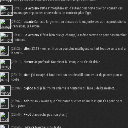
(23h33)
Le vertueux
Cette atmosphère est d'autant plus forte que l'on connait ces
personnages depuis des années dans un contexte plus léger.
(23h32)
bixente
Ca reste largement au dessus de la majorité des autres productions
Françaises, je l'avoue.
(23h31)
Le vertueux
Il faut bien que ça change, la même recette ne peut pas marcher
infiniment.
(23h29)
elton
23:13 > oui, un truc un peu plus intelligent, ca fait tout de suite mal a
la tete :>
(23h13)
bixente
Je préferais Kaamelot à l'époque ou c'était drôle.
(23h10)
xiam
j'ai essayè et faut avoir un peu de skill pour eviter de passer pour un
Tribune
noobs
(23h09)
bigboo
Moi je la trouve chiante la toute fin du livre 6 de kaamelott.
(23h07)
aeio
22:46 > avoue que c'est parce que t'es un n00b et que t'as peur de te
faire pwnz
(22h49)
Fwdd
J'accroche pas non plus :)
(22h46)
D-Kalck
bixente> si tu le dis...