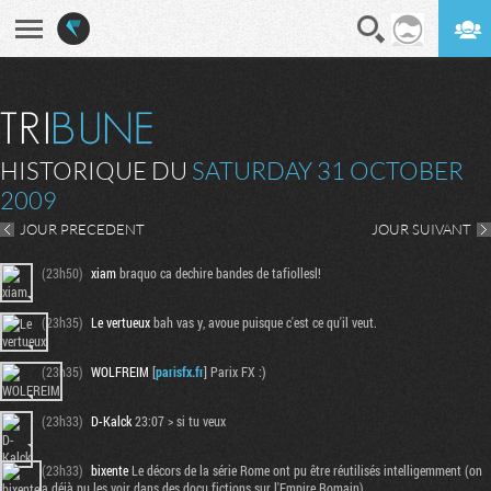
En direct
Digest
HISTORIQUE DU
SATURDAY 31 OCTOBER
2009
JOUR PRECEDENT
JOUR SUIVANT
(23h50)
xiam
braquo ca dechire bandes de tafiollesl!
(23h35)
Le vertueux
bah vas y, avoue puisque c'est ce qu'il veut.
(23h35)
WOLFREIM
[
parisfx.fr
] Parix FX :)
(23h33)
D-Kalck
23:07 > si tu veux
(23h33)
bixente
Le décors de la série Rome ont pu être réutilisés intelligemment (on
a déjà pu les voir dans des docu fictions sur l'Empire Romain).