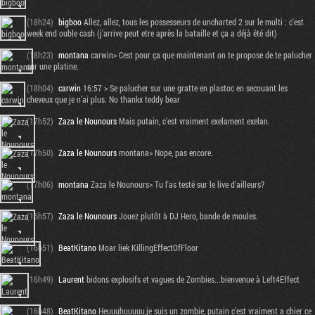
(18h24)
bigboo
Allez, allez, tous les possesseurs de uncharted 2 sur le multi : c'est
week end ouble cash (j'arrive peut etre après la bataille et ça a déjà été dit)
(18h23)
montana
carwin> Cest pour ça que maintenant on te propose de te palucher
sur une platine.
(18h04)
carwin
16:57 > Se palucher sur une gratte en plastoc en secouant les
cheveux que je n'ai plus. No thankx teddy bear
(17h52)
Zaza le Nounours
Mais putain, c'est vraiment exelament exelan.
(17h50)
Zaza le Nounours
montana> Nope, pas encore.
(17h06)
montana
Zaza le Nounours> Tu l'as testé sur le live d'ailleurs?
(16h57)
Zaza le Nounours
Jouez plutôt à DJ Hero, bande de moules.
(16h51)
BeatKitano
Moar liek KillingEffectOfFloor
(16h49)
Laurent
bidons explosifs et vagues de Zombies...bienvenue à Left4Effect
(16h48)
BeatKitano
Heuuuhuuuuu,je suis un zombie, putain c'est vraiment a chier ce