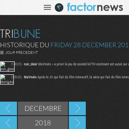
HISTORIQUE DU
FRIDAY 28 DECEMBER 201
JOUR PRECEDENT
(14h25)
noir_desir
MaVmAn > a priori le jeu de societé le7TH continent est aussi sur c
(13h26)
MaVmAn
Après le JV qui fait du film interactif, la série qui fait du film inte
DECEMBRE
2018