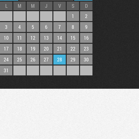
L
M
M
J
V
S
D
1
2
3
4
5
6
7
8
9
10
11
12
13
14
15
16
17
18
19
20
21
22
23
24
25
26
27
28
29
30
31