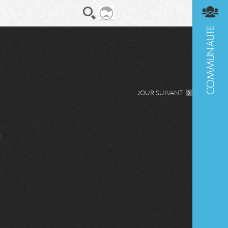
En direct
Diges
JOUR SUIVANT
]