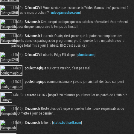
(14h39)
ClémentXVII
Vous saviez que les concerts "Video Games Live" passaient à
Londres le mois prochain? [
videogameslive.com
]
(14h36)
Skizomeuh
C'est ce qui explique que ces patches nécessitent énormément
d'espace disque temporaire le temps de l'install
(14h36)
Skizomeuh
Laurent> Ouais, c'est parce que la patch va remplacer des
éléments dans les packages du programme, plutôt que de faire un patch avec le
package total mis à jour (Tribes2, BF2 c'est aussi ça)...
(14h24)
ClémentXVII
ubuntu Edgy Eft dispo: [
ubuntu.com
]
(14h21)
pouletmagique
sur cette version, c'est pas mal.
(14h21)
pouletmagique
communisteman> j'avais jamais fait de résau sur pes5
(14h18)
Laurent
14:16 > jusqu'à 20 minutes pour installer un patch de 1.28Mo ?
(14h16)
Skizomeuh
Reste plus qu'à espérer que les talentueux responsables du
PNOO mette à jour ce dernier...
(14h08)
Skizomeuh
le lien : [
static.bethsoft.com
]