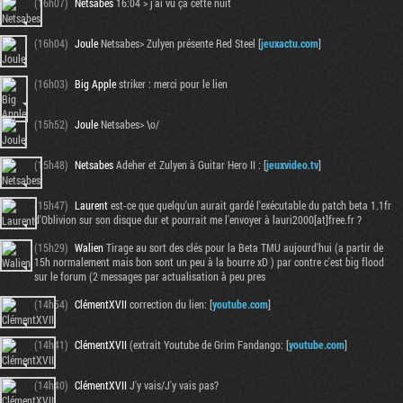
(16h07)
Netsabes
16:04 > j'ai vu ça cette nuit
(16h04)
Joule
Netsabes> Zulyen présente Red Steel [
jeuxactu.com
]
(16h03)
Big Apple
striker : merci pour le lien
(15h52)
Joule
Netsabes> \o/
(15h48)
Netsabes
Adeher et Zulyen à Guitar Hero II : [
jeuxvideo.tv
]
(15h47)
Laurent
est-ce que quelqu'un aurait gardé l'exécutable du patch beta 1.1fr
d'Oblivion sur son disque dur et pourrait me l'envoyer à lauri2000[at]free.fr ?
(15h29)
Walien
Tirage au sort des clés pour la Beta TMU aujourd'hui (a partir de
15h normalement mais bon sont un peu à la bourre xD ) par contre c'est big flood
sur le forum (2 messages par actualisation à peu pres
(14h54)
ClémentXVII
correction du lien: [
youtube.com
]
(14h41)
ClémentXVII
(extrait Youtube de Grim Fandango: [
youtube.com
]
(14h40)
ClémentXVII
J'y vais/J'y vais pas?