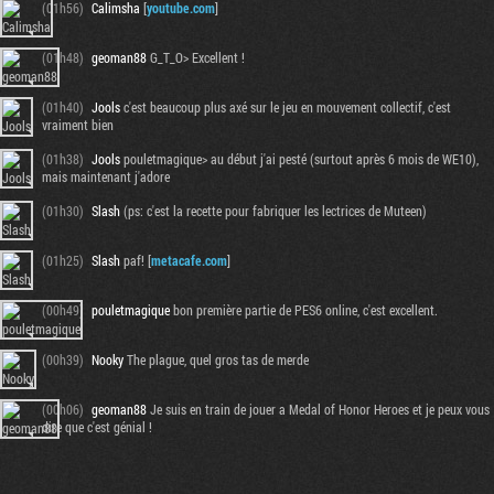
(01h56)
Calimsha
[
youtube.com
]
(01h48)
geoman88
G_T_O> Excellent !
(01h40)
Jools
c'est beaucoup plus axé sur le jeu en mouvement collectif, c'est
vraiment bien
(01h38)
Jools
pouletmagique> au début j'ai pesté (surtout après 6 mois de WE10),
mais maintenant j'adore
(01h30)
Slash
(ps: c'est la recette pour fabriquer les lectrices de Muteen)
(01h25)
Slash
paf! [
metacafe.com
]
(00h49)
pouletmagique
bon première partie de PES6 online, c'est excellent.
(00h39)
Nooky
The plague, quel gros tas de merde
(00h06)
geoman88
Je suis en train de jouer a Medal of Honor Heroes et je peux vous
dire que c'est génial !