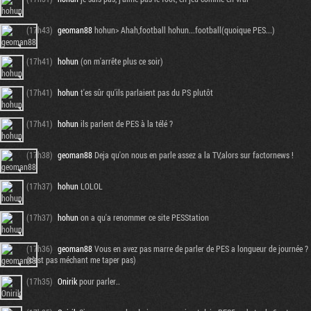
(17h43)
geoman88
hohun> Ahah,football hohun...football(quoique PES...)
(17h41)
hohun
(on m'arrête plus ce soir)
(17h41)
hohun
t'es sûr qu'ils parlaient pas du PS plutôt
(17h41)
hohun
ils parlent de PES à la télé ?
(17h38)
geoman88
Deja qu'on nous en parle assez a la TV,alors sur factornews !
(17h37)
hohun
LOLOL
(17h37)
hohun
on a qu'a renommer ce site PESStation
(17h36)
geoman88
Vous en avez pas marre de parler de PES a longueur de journée ?
(c'est pas méchant me taper pas)
(17h35)
Onirik
pour parler..