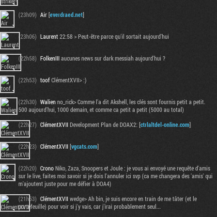
(23h09)
Air
[
everdraed.net
]
(23h06)
Laurent
22:58 > Peut-être parce qu'il sortait aujourd'hui
(22h58)
FolkenIII
aucunes news sur dark messiah aujourd'hui ?
(22h53)
toof
ClémentXVII> :)
(22h30)
Walien
no_rick> Comme l'a dit Akshell, les clés sont fournis petit a petit.
500 aujourd'hui, 1000 demain, et comme ca petit a petit (5000 au total)
(22h27)
ClémentXVII
Development Plan de DOAX2: [
ctrlaltdel-online.com
]
Tribune
(22h23)
ClémentXVII
[
vgcats.com
]
(22h20)
Crono
Niko, Zaza, Snoopers et Joule : je vous ai envoyé une requête d'amis
sur le live, faites moi savoir si je dois l'annuler ici svp (ca me changera des 'amis' qui
m'ajoutent juste pour me défier à DOA4)
(21h53)
ClémentXVII
wedge> Ah bin, je suis encore en train de me tâter (et le
portefeuille) pour voir si j'y vais, car j'irai probablement seul...