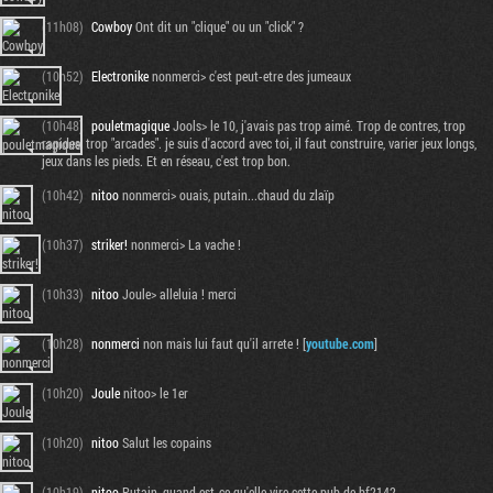
(11h08)
Cowboy
Ont dit un "clique" ou un "click" ?
(10h52)
Electronike
nonmerci> c'est peut-etre des jumeaux
(10h48)
pouletmagique
Jools> le 10, j'avais pas trop aimé. Trop de contres, trop
rapides, trop "arcades". je suis d'accord avec toi, il faut construire, varier jeux longs,
jeux dans les pieds. Et en réseau, c'est trop bon.
(10h42)
nitoo
nonmerci> ouais, putain...chaud du zlaïp
(10h37)
striker!
nonmerci> La vache !
(10h33)
nitoo
Joule> alleluia ! merci
(10h28)
nonmerci
non mais lui faut qu'il arrete ! [
youtube.com
]
(10h20)
Joule
nitoo> le 1er
(10h20)
nitoo
Salut les copains
(10h19)
nitoo
Putain, quand est-ce qu'elle vire cette pub de bf2142....