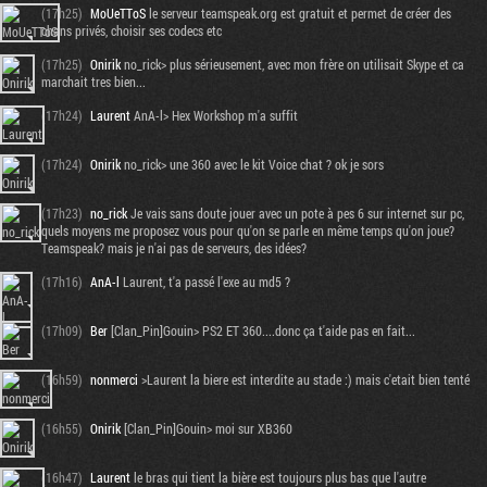
(17h25)
MoUeTToS
le serveur teamspeak.org est gratuit et permet de créer des
chans privés, choisir ses codecs etc
(17h25)
Onirik
no_rick> plus sérieusement, avec mon frère on utilisait Skype et ca
marchait tres bien...
(17h24)
Laurent
AnA-l> Hex Workshop m'a suffit
(17h24)
Onirik
no_rick> une 360 avec le kit Voice chat ? ok je sors
(17h23)
no_rick
Je vais sans doute jouer avec un pote à pes 6 sur internet sur pc,
quels moyens me proposez vous pour qu'on se parle en même temps qu'on joue?
Teamspeak? mais je n'ai pas de serveurs, des idées?
(17h16)
AnA-l
Laurent, t'a passé l'exe au md5 ?
(17h09)
Ber
[Clan_Pin]Gouin> PS2 ET 360....donc ça t'aide pas en fait...
(16h59)
nonmerci
>Laurent la biere est interdite au stade :) mais c'etait bien tenté
(16h55)
Onirik
[Clan_Pin]Gouin> moi sur XB360
(16h47)
Laurent
le bras qui tient la bière est toujours plus bas que l'autre