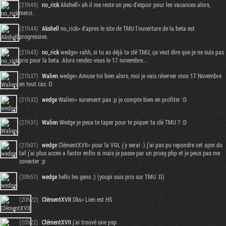
(21h49)
no_rick
Akshell> ah il me reste un peu d'espoir pour les vacances alors,
merci.
(21h44)
Akshell
no_rick> d'apres le site de TMU l'ouverture de la beta est
progressive.
(21h43)
no_rick
wedge> rahh, si tu as déjà ta clé TMU, ça veut dire que je ne suis pas
pris pour la beta. Alors rendez-vous le 17 novembre...
(21h37)
Walien
wedge> Amuse toi bien alors, moi je vais réserver mon 17 Novembre
en tout cas :D
(21h32)
wedge
Walien> surement pas :p je compte bien en profiter :D
(21h31)
Walien
Wedge je peux te taper pour te piquer ta clé TMU ? :D
(21h01)
wedge
ClémentXVII> pour la VGL j'y serai :) j'ai pas pu repondre cet apm du
taf j'ai plus acces a factor enfin si mais je passe par un proxy php et je peux pas me
conecter :p
(20h51)
wedge
hello les gens :) (youpi suis pris sur TMU :D)
(20h22)
ClémentXVII
Dks> Lien est HS
(20h22)
ClémentXVII
j'ai trouvé une psp