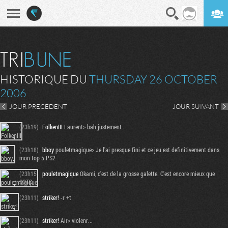
En direct
Digest
HISTORIQUE DU
THURSDAY 26 OCTOBER
2006
JOUR PRECEDENT
JOUR SUIVANT
(23h19)
FolkenIII
Laurent> bah justement .
(23h18)
bboy
pouletmagique> Je l'ai presque fini et ce jeu est definitivement dans
mon top 5 PS2
(23h15)
pouletmagique
Okami, c'est de la grosse galette. C'est encore mieux que
SOTC.
(23h11)
striker!
-r +t
(23h11)
striker!
Air> violenr...