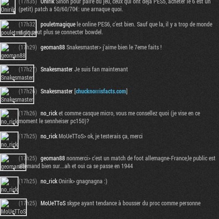
(17h35)
Onirik
Sinon pour palre du jeu, ceux qui ont deja PES5, acheter le 6 est un
(petit) patch a 50/60/70€: une arnaque quoi.
(17h32)
pouletmagique
le online PES6, c'est bien. Sauf que la, il y a trop de monde
et on peut plus se connecter bowdel.
(17h29)
geoman88
Snakesmaster> j'aime bien le 7eme faits !
(17h27)
Snakesmaster
Je suis fan maintenant
(17h26)
Snakesmaster
[
chucknorrisfacts.com
]
(17h26)
no_rick
et comme casque micro, vous me consellez quoi (je vise en ce
moment le sennheiser pc150)?
(17h25)
no_rick
MoUeTToS> ok, je testerais ça, merci
(17h25)
geoman88
nonmerci> c'est un match de foot allemagne-France,le public est
allemand bien sur...ah et oui ca se passe en 1944
(17h25)
no_rick
Onirik> gnagnagna :)
(17h25)
MoUeTToS
skype ayant tendance à bousser du proc comme personne