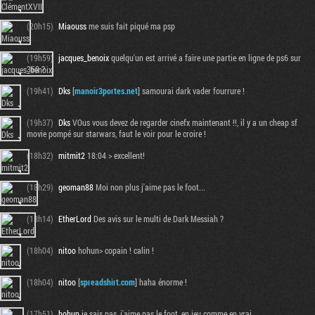
(20h15)
Miaouss
me suis fait piqué ma psp
(19h59)
jacques_benoix
quelqu'un est arrivé a faire une partie en ligne de ps6 sur
360 ?
(19h41)
Dks
[
manoir3portes.net
] samourai dark vader fourrure !
(19h37)
Dks
VOus vous devez de regarder cinefx maintenant !!, il y a un cheap sf
movie pompé sur starwars, faut le voir pour le croire !
(18h32)
mitmit2
18:04 > excellent!
(18h29)
geoman88
Moi non plus j'aime pas le foot...
(18h14)
EtherLord
Des avis sur le multi de Dark Messiah ?
(18h04)
nitoo
hohun> copain ! calin !
(18h04)
nitoo
[
spreadshirt.com
] haha énorme !
(17h51)
hohun
je sais pas, j'aime pas le foot, en jeu comme en vrai