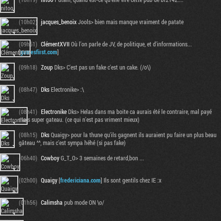
(10h02)
jacques_benoix
Jools> bien mais manque vraiment de patate
(09h51)
ClémentXVII
Où l'on parle de JV, de politique, et d'informations...
[
gamesfirst.com
]
(09h18)
Zoup
Dks> C'est pas un fake c'est un cake. (/o\)
(08h47)
Dks
Electronike> :\
(08h41)
Electronike
Dks> Helas dans ma boite ca aurais été le contraire, mal payé
mais super gateau. (ce qui n'est pas vriment mieux)
(08h15)
Dks
Quaigy> pour la thune qu'ils gagnent ils auraient pu faire un plus beau
gâteau ^^, mais c'est sympa héhé (si pas fake)
(06h40)
Cowboy
G_T_O> 3 semaines de retard,bon ...
(02h00)
Quaigy
[
fredericiana.com
] Ils sont gentils chez IE :x
(01h56)
Calimsha
pub mode ON \o/