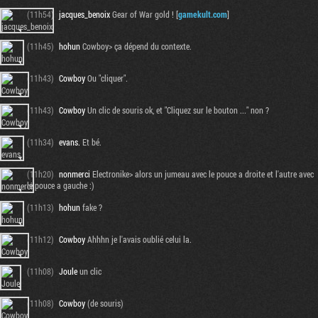
(11h54)
jacques_benoix
Gear of War gold ! [
gamekult.com
]
(11h45)
hohun
Cowboy> ça dépend du contexte.
(11h43)
Cowboy
Ou "cliquer".
(11h43)
Cowboy
Un clic de souris ok, et "Cliquez sur le bouton ..." non ?
(11h34)
evans.
Et bé.
(11h20)
nonmerci
Electronike> alors un jumeau avec le pouce a droite et l'autre avec
le pouce a gauche :)
(11h13)
hohun
fake ?
(11h12)
Cowboy
Ahhhn je l'avais oublié celui la.
(11h08)
Joule
un clic
(11h08)
Cowboy
(de souris)