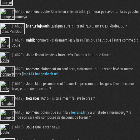
(16h46)
nonmerci
Joule> Onirik> en effet, m'enfin j'aimerai pas avoir un bras gauche
comme ça
(16h35)
[Clan_Pin]Gouin
Quelqun aurait il testé PES 6 sur PC ET xboite360 ?
(16h34)
Onirik
nonmerci> clairement les 2 bras, l'un plus haut que l'autre comme dit
Joule
(16h29)
Joule
Ils ont les deux bras levés, l'un plus haut que l'autre
(16h28)
nonmerci
clairement un seul bras, clairement tout le stade levé en meme
temps [
img133.imageshack.us
]
(16h19)
Joule
Mais je suis le seul à avoir l'impression que les gens lèvent les deux
bras, et que c'est une ola ?
(16h17)
Netsabes
16:15 > si tu aimes fifa lève le bras ?
(16h15)
nonmerci
polémique sur fifa ? [
ecrans.fr
] y a un stade a nuremberg ? la
bande son sera elle composée de discours de fureur ?
(16h15)
Joule
Quelle star ce Zul