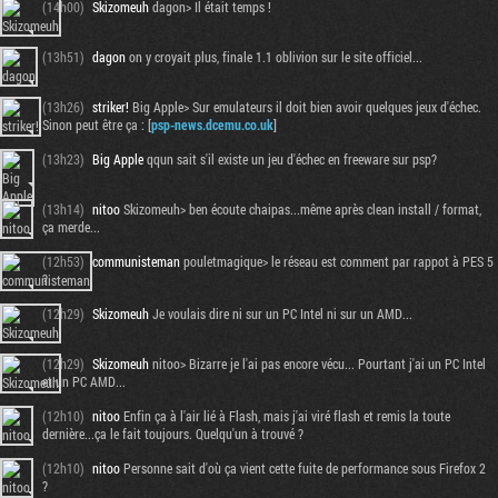
(14h00)
Skizomeuh
dagon> Il était temps !
(13h51)
dagon
on y croyait plus, finale 1.1 oblivion sur le site officiel...
(13h26)
striker!
Big Apple> Sur emulateurs il doit bien avoir quelques jeux d'échec.
Sinon peut être ça : [
psp-news.dcemu.co.uk
]
(13h23)
Big Apple
qqun sait s'il existe un jeu d'échec en freeware sur psp?
(13h14)
nitoo
Skizomeuh> ben écoute chaipas...même après clean install / format,
ça merde...
(12h53)
communisteman
pouletmagique> le réseau est comment par rappot à PES 5
?
(12h29)
Skizomeuh
Je voulais dire ni sur un PC Intel ni sur un AMD...
(12h29)
Skizomeuh
nitoo> Bizarre je l'ai pas encore vécu... Pourtant j'ai un PC Intel
et un PC AMD...
(12h10)
nitoo
Enfin ça à l'air lié à Flash, mais j'ai viré flash et remis la toute
dernière...ça le fait toujours. Quelqu'un à trouvé ?
(12h10)
nitoo
Personne sait d'où ça vient cette fuite de performance sous Firefox 2
?