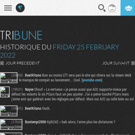
En direct
Digest
HISTORIQUE DU
FRIDAY 25 FEBRUARY
2022
JOUR PRECEDENT
JOUR SUIVANT
(20h09)
BeatKitano
Bon au moins LTT sera pas le site qui chiera sur la steam deck
pour le manque de compat au lancement... Cool. [
youtube.com
]
(19h31)
Nayve
Chouf > Le vertueux > je pense aussi que ACC supporte mieux par
défaut les volants là où PCars faut un peu ajuster. J’ai a peine touché PCars mais
j’aime ami qui galérait avec les réglages par défaut. Mais oui ACC ça colle bien au sol
(18h01)
BeatKitano
Ouch.
(17h32)
Bontempi2000
Kplt242 > bah alors, t'aime plus les dictatures ?