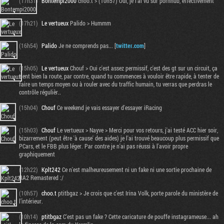
(17h31)
Bontempi2000
choo.t > (10h57) Oui, je l'ai vu sur pornhub, effectivement
(17h21)
Le vertueux
Palido > Hummm
(16h54)
Palido
Je ne comprends pas... [
twitter.com
]
(15h05)
Le vertueux
Chouf > Oui c'est assez permissif, c'est des gt sur un circuit, ça
tient bien la route, par contre, quand tu commences à vouloir être rapide, à tenter de
faire un temps moyen ou à rouler avec du traffic humain, tu verras que perdras le
contrôle régulièr..
(15h04)
Chouf
Ce weekend je vais essayer d'essayer iRacing
(15h03)
Chouf
Le vertueux > Nayve > Merci pour vos retours, j'ai testé ACC hier soir,
Tribune
bizarrement (peut être 'à cause' des aides) je l'ai trouvé beaucoup plus permissif que
PCars, et le FBB plus léger. Par contre je n'ai pas réussi à l'avoir propre
graphiquement
(12h22)
Kplt242
Ce n'est malheureusement ni un fake ni une sortie prochaine de
RA2 Remastered :/
(10h57)
choo.t
ptitbgaz > Je crois que c'est Irina Volk, porte parole du ministère de
l’intérieur.
(10h14)
ptitbgaz
C'est pas un fake ? Cette caricature de pouffe instagrameuse... ah