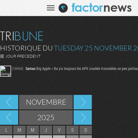
HISTORIQUE DU
TUESDAY 25 NOVEMBER 2
JOUR PRECEDENT
(16h04)
Samax
Big Apple > Ba y'a toujours les APK crackés trouvables un peu partout 
NOVEMBRE
2025
L
M
M
J
V
S
D