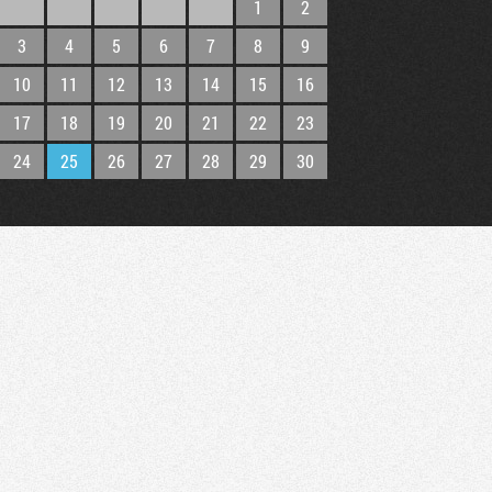
1
2
3
4
5
6
7
8
9
10
11
12
13
14
15
16
17
18
19
20
21
22
23
24
25
26
27
28
29
30