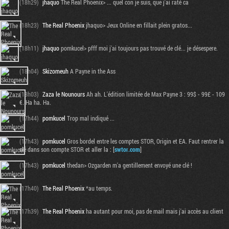
(18h29)
jhaquo
The Real Phoenix> ... quel con je suis, que j'ai raté ca
(18h23)
The Real Phoenix
jhaquo> Jeux Online en fillait plein gratos...
(18h11)
jhaquo
pomkucel> pfff moi j'ai toujours pas trouvé de clé... je désespere.
(18h04)
Skizomeuh
A Payne in the Ass
(18h03)
Zaza le Nounours
Ah ah. L'édition limitée de Max Payne 3 : 99$ - 99£ - 109
€. Ha ha. Ha.
(17h44)
pomkucel
Trop mal indiqué ...
(17h43)
pomkucel
Gros bordel entre les comptes STOR, Origin et EA. Faut rentrer la
clé dans son compte STOR et aller la : [
swtor.com
]
(17h43)
pomkucel
thedan> Ozgarden m'a gentillement envoyé une clé !
(17h40)
The Real Phoenix
*au temps.
(17h39)
The Real Phoenix
ha autant pour moi, pas de mail mais j'ai accès au client