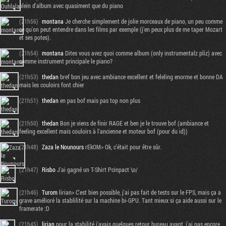
plein d'album avec quasiment que du piano
(21h56)
montana
Je cherche simplement de jolie morceaux de piano, un peu comme
ce qu'on peut entendre dans les films par exemple (j'en peux plus de me taper Mozart
et ses potes).
(21h54)
montana
Dites vous avez quoi comme album (only instrumentalz pliz) avec
comme instrument principale le piano?
(21h53)
thedan
bref bon jeu avec ambiance excellent et feleling enorme et bonne DA
mais les couloirs font chier
(21h51)
thedan
en pas bof mais pas top non plus
(21h50)
thedan
Bon je viens de finir RAGE et ben je le trouve bof (ambiance et
feeling excellent mais couloirs à l'ancienne et moteur bof (pour du id))
(21h48)
Zaza le Nounours
rEkOM> Ok, c'était pour être sûr.
(21h47)
Risbo
J'ai gagné un T-Shirt Pcinpact \o/
(21h46)
Turom
lirian> C'est bien possible, j'ai pas fait de tests sur le FPS, mais ça a
grave amélioré la stablilité sur la machine bi-GPU. Tant mieux si ça aide aussi sur le
framerate :D
(21h45)
lirian
pour la stabilité j'avais quelques retour bureau avant, j'ai pas encore