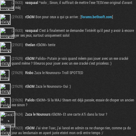
(21h33)
vasquaal
*solo ; Sinon, il suffirait de mettre l'exe TESV.exe original d'avant
la màj
(21h33)
rEkOM
Bon pour ceux a qui ça arrive : [
forums.bethsoft.com
]
(21h33)
vasquaal
C'est à finalement se demander l'intérêt qu'il peut y avoir à encore
payer ses jeux, surtout uniquement solol
(21h31)
thedan
rEkOM> tente
(21h29)
rEkOM
Palido> Putain je vais quand mêem pas jouer avec un exe cracké
quand même ? 50euros pour jouer avec un exe cracké c'est priceless :)
(21h29)
Risbo
Zaza le Nounours> Troll SPOTTED
(21h29)
rEkOM
Zaza le Nounours> Oui :)
(21h26)
Palido
rEkOM> Si la MAJ Steam est déjà passée, essaie de choper un ancien
exe sinon ?
(21h24)
Zaza le Nounours
rEkOM> Et une carte ATi dans la tour ?
(21h23)
rEkOM
J'ai virer l'uac, j'ai lancé en admin ca ne change rien, comme ça du
jour au lendamain en ayant juste eteint mon ordi entre temps :/