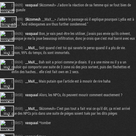
(16h09)
vasquaal
Skizomeuh> J'adore la réaction de sa femme qui se fout bien de
sa gueule
(16h09)
Skizomeuh
__MaX__> J'adore le passage où il explique pourquoi Lydia est à
poil... "And videogames are thus further condemned."
(16h06)
vasquaal
Bon, je vais peut-être les utiliser, j'avais pas envie qu'ils crèvent,
quoique je me la joue beaucoup infiltration, donc je crois que c'est mal barré avec eux
(16h04)
__MaX__
Soit quand c'est toi qui savate le perso quand il a plu de vie.
Sinon, 99% du temps, ils sont immortels.
(16h04)
__MaX__
Bah soit a priori comme je disais. Il y a une mine ou il y a un
couloir qui comporte une suite de 3 zone où des pics sortent, puis des flechettes et
enfin des haches... elle s'est fait own en 2 secs.
(16h02)
__MaX__
Mais putain que l'article est à mourir de rire haha
(15h58)
vasquaal
Alors, les NPCs, ils peuvent mourir comment exactement ?
(15h58)
__MaX__
Skizomeuh> C'est pas tout a fait vrai ce qu'il dit, ça m'est arrivé
que des NPCs pris dans une suite de pièges soient tués par les dits pièges
(15h57)
vasquaal
*tomber