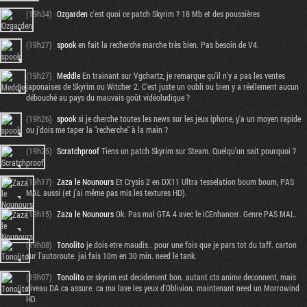
(19h34)
Ozgarden
c'est quoi ce patch Skyrim ? 18 Mb et des poussières
(19h27)
spook
en fait la recherche marche très bien. Pas besoin de V4.
(19h27)
Meddle
En trainant sur Vgchartz, je remarque qu'il n'y a pas les ventes
japonaises de Skyrim ou Witcher 2. C'est juste un oubli ou bien y a réellement aucun
débouché au pays du mauvais goût vidéoludique ?
(19h26)
spook
si je cherche toutes les news sur les jeux iphone, y'a un moyen rapide
ou j'dois me taper la "recherche" à la main ?
(19h25)
Scratchproof
Tiens un patch Skyrim sur Steam. Quelqu'un sait pourquoi ?
(19h17)
Zaza le Nounours
Et Crysis 2 en DX11 Ultra tesselation boum boum, PAS
MAL aussi (et j'ai même pas mis les textures HD).
(19h15)
Zaza le Nounours
Ok. Pas mal GTA 4 avec le iCEnhancer. Genre PAS MAL.
(19h08)
Tonolito
je dois etre maudis.. pour une fois que je pars tot du taff. carton
sur l'autoroute. jai fais 10m en 30 min. need le tank.
(19h07)
Tonolito
ce skyrim est decidement bon. autant cts anime deconnent, mais
niveau DA ca assure. ca ma lave les yeux d'Oblivion. maintenant need un Morrowind
HD