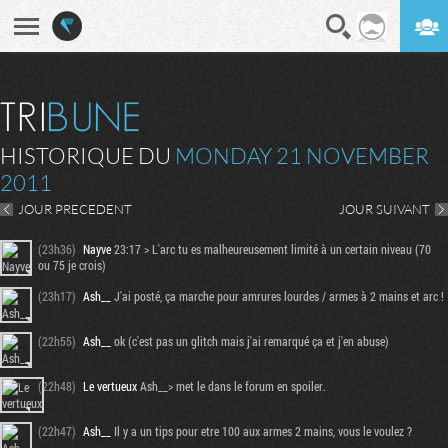
En direct
Digest
HISTORIQUE DU
MONDAY 21 NOVEMBER
2011
JOUR PRECEDENT
JOUR SUIVANT
(23h36)
Nayve
23:17 > L'arc tu es malheureusement limité à un certain niveau (70
ou 75 je crois)
(23h17)
Ash__
J'ai posté, ça marche pour amrures lourdes / armes à 2 mains et arc !
(22h55)
Ash__
ok (c'est pas un glitch mais j'ai remarqué ça et j'en abuse)
(22h48)
Le vertueux
Ash__> met le dans le forum en spoiler.
(22h47)
Ash__
Il y a un tips pour etre 100 aux armes 2 mains, vous le voulez ?