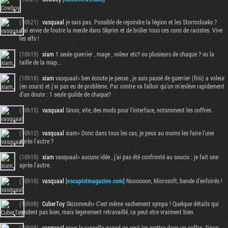
(10h21)
vasquaal
je sais pas. Possible de rejoindre la légion et les Stormcloaks ?
J'ai envie de foutre la merde dans Skyrim et de brûler tous ces cons de racistes. Vive
les elfs !
(10h19)
xiam
1 seule guerrier , mage , voleur etc? ou plusieurs de chaque ? vu la
taille de la map...
(10h18)
xiam
vasquaal> ben écoute je pense , je suis passé de guerrier (fini) a voleur
(en cours) et j'ai pas eu de problème. Par contre va falloir qu'on m'enlève rapidement
d'un doute : 1 seule guilde de chaque?
(10h15)
vasquaal
Sinon, vite, des mods pour l'interface, notamment les coffres
(10h12)
vasquaal
xiam> Donc dans tous les cas, je peux au moins les faire l'une
après l'autre ?
(10h10)
xiam
vasquaal> aucune idée , j'ai pas été confronté au soucis : je fait une
après l'autre.
(10h10)
vasquaal
[
escapistmagazine.com
] Noooooon, Microsoft, bande d'enfoirés !
(10h08)
CuberToy
Skizomeuh> C'est même vachement sympa ! Quelque détails qui
rendent pas bien, mais legerement retravaillé, ca peut etre vraiment bien
(10h08)
vasquaal
nous le rappelle quand on veut les mettre dans un coffre. Sinon,