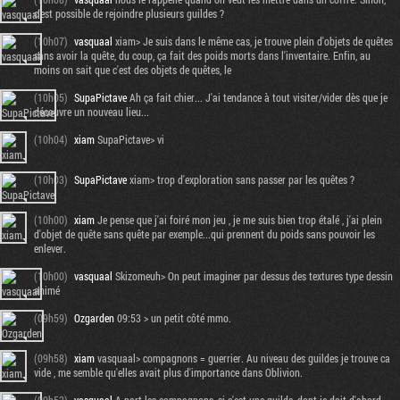
c'est possible de rejoindre plusieurs guildes ?
(10h07)
vasquaal
xiam> Je suis dans le même cas, je trouve plein d'objets de quêtes
sans avoir la quête, du coup, ça fait des poids morts dans l'inventaire. Enfin, au
moins on sait que c'est des objets de quêtes, le
(10h05)
SupaPictave
Ah ça fait chier... J'ai tendance à tout visiter/vider dès que je
découvre un nouveau lieu...
(10h04)
xiam
SupaPictave> vi
(10h03)
SupaPictave
xiam> trop d'exploration sans passer par les quêtes ?
(10h00)
xiam
Je pense que j'ai foiré mon jeu , je me suis bien trop étalé , j'ai plein
d'objet de quête sans quête par exemple...qui prennent du poids sans pouvoir les
enlever.
(10h00)
vasquaal
Skizomeuh> On peut imaginer par dessus des textures type dessin
animé
(09h59)
Ozgarden
09:53 > un petit côté mmo.
(09h58)
xiam
vasquaal> compagnons = guerrier. Au niveau des guildes je trouve ca
vide , me semble qu'elles avait plus d'importance dans Oblivion.