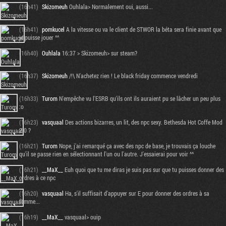
(16h41)
Skizomeuh
Ouhlala> Normalement oui, aussi...
(16h41)
pomkucel
A la vitesse ou va le client de STWOR la béta sera finie avant que
je puisse jouer ^^
(16h40)
Ouhlala
16:37 > Skizomeuh> sur steam?
(16h37)
Skizomeuh
/!\ N'achetez rien ! Le black friday commence vendredi
(16h33)
Turom
N'empêche vu l'ESRB qu'ils ont ils auraient pu se lâcher un peu plus
:o
(16h23)
vasquaal
Des actions bizarres, un lit, des npc sexy. Bethesda Hot Coffe Mod
2.0 ?
(16h21)
Turom
Nope, j'ai remarqué ça avec des npc de base, je trouvais ça louche
qu'il se passe rien en sélectionnant l'un ou l'autre. J'essaierai pour voir ^^
(16h21)
__MaX__
Euh quoi que tu me diras je suis pas sur que tu puisses donner des
ordres à ce npc
(16h20)
vasquaal
Ha, s'il suffisait d'appuyer sur E pour donner des ordres à sa
femme...
(16h19)
__MaX__
vasquaal> ouip