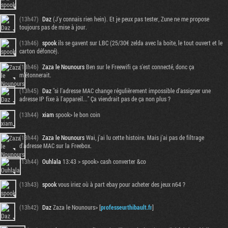
(13h47)
Daz
(J'y connais rien hein). Et je peux pas tester, Zune ne me propose
toujours pas de mise à jour.
(13h46)
spook
ils se gavent sur LBC (25/30€ zelda avec la boite, le tout ouvert et le
carton défoncé).
(13h46)
Zaza le Nounours
Ben sur le Freewifi ça s'est connecté, donc ça
m'étonnerait.
(13h45)
Daz
"si l'adresse MAC change régulièrement impossible d'assigner une
adresse IP fixe à l'appareil..." Ça viendrait pas de ça non plus ?
(13h44)
xiam
spook> le bon coin
(13h44)
Zaza le Nounours
Wai, j'ai lu cette histoire. Mais j'ai pas de filtrage
d'adresse MAC sur la Freebox.
(13h44)
Ouhlala
13:43 > spook> cash converter &co
(13h43)
spook
vous iriez où à part ebay pour acheter des jeux n64 ?
(13h42)
Daz
Zaza le Nounours> [
professeurthibault.fr
]