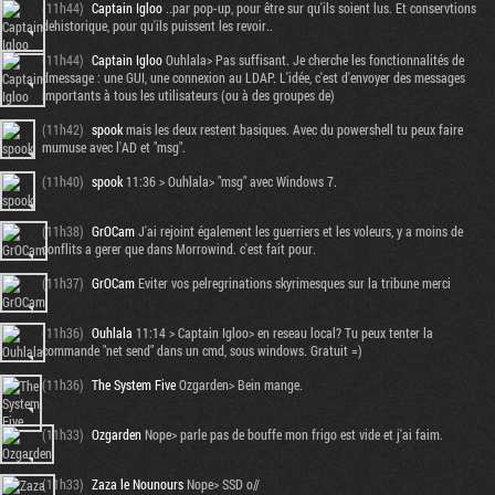
(11h44)
Captain Igloo
..par pop-up, pour être sur qu'ils soient lus. Et conservtions
dehistorique, pour qu'ils puissent les revoir..
(11h44)
Captain Igloo
Ouhlala> Pas suffisant. Je cherche les fonctionnalités de
dmessage : une GUI, une connexion au LDAP. L'idée, c'est d'envoyer des messages
importants à tous les utilisateurs (ou à des groupes de)
(11h42)
spook
mais les deux restent basiques. Avec du powershell tu peux faire
mumuse avec l'AD et "msg".
(11h40)
spook
11:36 > Ouhlala> "msg" avec Windows 7.
(11h38)
GrOCam
J'ai rejoint également les guerriers et les voleurs, y a moins de
conflits a gerer que dans Morrowind. c'est fait pour.
(11h37)
GrOCam
Eviter vos pelregrinations skyrimesques sur la tribune merci
(11h36)
Ouhlala
11:14 > Captain Igloo> en reseau local? Tu peux tenter la
commande "net send" dans un cmd, sous windows. Gratuit =)
(11h36)
The System Five
Ozgarden> Bein mange.
(11h33)
Ozgarden
Nope> parle pas de bouffe mon frigo est vide et j'ai faim.
(11h33)
Zaza le Nounours
Nope> SSD o//