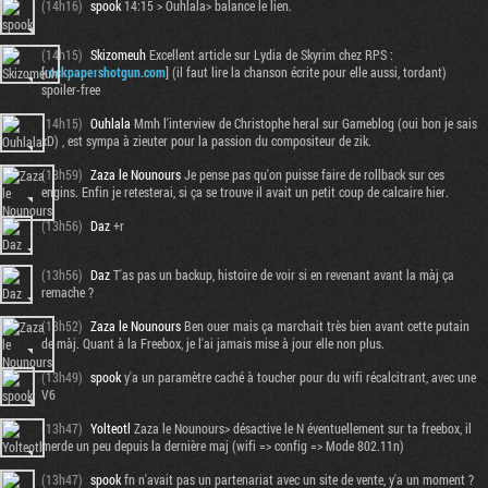
(14h16)
spook
14:15 > Ouhlala> balance le lien.
(14h15)
Skizomeuh
Excellent article sur Lydia de Skyrim chez RPS :
[
rockpapershotgun.com
] (il faut lire la chanson écrite pour elle aussi, tordant)
spoiler-free
(14h15)
Ouhlala
Mmh l'interview de Christophe heral sur Gameblog (oui bon je sais
xD) , est sympa à zieuter pour la passion du compositeur de zik.
(13h59)
Zaza le Nounours
Je pense pas qu'on puisse faire de rollback sur ces
engins. Enfin je retesterai, si ça se trouve il avait un petit coup de calcaire hier.
(13h56)
Daz
+r
(13h56)
Daz
T'as pas un backup, histoire de voir si en revenant avant la màj ça
remache ?
(13h52)
Zaza le Nounours
Ben ouer mais ça marchait très bien avant cette putain
de màj. Quant à la Freebox, je l'ai jamais mise à jour elle non plus.
(13h49)
spook
y'a un paramètre caché à toucher pour du wifi récalcitrant, avec une
V6
(13h47)
Yolteotl
Zaza le Nounours> désactive le N éventuellement sur ta freebox, il
merde un peu depuis la dernière maj (wifi => config => Mode 802.11n)
(13h47)
spook
fn n'avait pas un partenariat avec un site de vente, y'a un moment ?