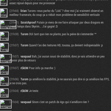
assez rejoué depuis pour me prononcer
(21h44)
lirian
Turom> vous parlez du "LAA" ? chez moi j'ai vraiment observé un
meilleur framerate, du coup ça a réduit mon problème de sensibilité verticale
(21h41)
Scratchproof
Putain je viens de me faire attaquer par deux dragons en
meme temps dans Skyrim... J'ai gagné :D
(21h38)
Turom
OUi tant que rien ne plante, pas la peine de s'emmerder ^^
(21h37)
Turom
Quand t'as des textures HD, toussa, ça devient indispensable :p
(21h37)
vasquaal
Bah, j'ai aucun souci de stabilité, donc je vais attendre un peu
d'avoir plus de retours
(21h37)
rEkOM
Pour info ça marche :)
(21h36)
Turom
ça améliore la stabilité, je ne saurais pas dire si ça améliore les FPS,
je ne crois pas.
(21h34)
rEkOM
Je teste
(21h34)
vasquaal
Sinon c'est un patch de 4go qui n'améliore rien ?