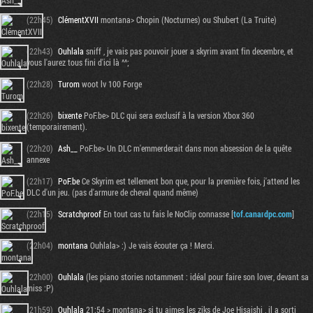
(22h45)
ClémentXVII
montana> Chopin (Nocturnes) ou Shubert (La Truite)
(22h43)
Ouhlala
sniff , je vais pas pouvoir jouer a skyrim avant fin decembre, et
vous l'aurez tous fini d'ici là ^^;
(22h28)
Turom
woot lv 100 Forge
(22h26)
bixente
PoF.be> DLC qui sera exclusif à la version Xbox 360
(temporairement).
(22h20)
Ash__
PoF.be> Un DLC m'emmerderait dans mon absession de la quête
annexe
(22h17)
PoF.be
Ce Skyrim est tellement bon que, pour la première fois, j'attend les
DLC d'un jeu. (pas d'armure de cheval quand même)
Tribune
(22h15)
Scratchproof
En tout cas tu fais le NoClip connasse [
tof.canardpc.com
]
(22h04)
montana
Ouhlala> :) Je vais écouter ça ! Merci.
(22h00)
Ouhlala
(les piano stories notamment : idéal pour faire son lover, devant sa
miss :P)
(21h59)
Ouhlala
21:54 > montana> si tu aimes les ziks de Joe Hisaishi , il a sorti