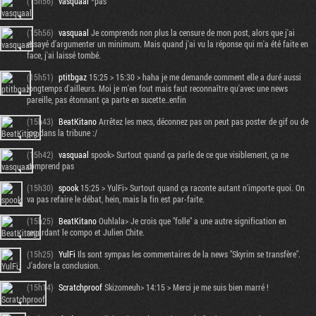
(15h56)
vasquaal
*pas
(15h56)
vasquaal
Je comprends non plus la censure de mon post, alors que j'ai
essayé d'argumenter un minimum. Mais quand j'ai vu la réponse qui m'a été faite en
face, j'ai laissé tombé.
(15h51)
ptitbgaz
15:25 > 15:30 > haha je me demande comment elle a duré aussi
longtemps d'ailleurs. Moi je m'en fout mais faut reconnaître qu'avec une news
pareille, pas étonnant ça parte en sucette..enfin
(15h43)
BeatKitano
Arrêtez les mecs, déconnez pas on peut pas poster de gif ou de
jpg dans la tribune :/
(15h42)
vasquaal
spook> Surtout quand ça parle de ce que visiblement, ça ne
comprend pas
(15h30)
spook
15:25 > YulFi> Surtout quand ça raconte autant n'importe quoi. On
va pas refaire le débat, hein, mais la fin est par-faite.
(15h25)
BeatKitano
Ouhlala> Je crois que "folle" a une autre signification en
regardant le compo et Julien Chite.
(15h25)
YulFi
Ils sont sympas les commentaires de la news "Skyrim se transfère".
J'adore la conclusion.
(15h14)
Scratchproof
Skizomeuh> 14:15 > Merci je me suis bien marré !