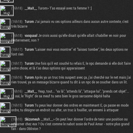
(16h18)
__MaX__
Turom> T'as essayé avec ta femme ? :]
(16h18)
Turom
J'ai jamais vu ces options ailleurs dans aucun autre contexte, c'est
très bizarre
(16h18)
vasquaal
Je crois aussi qu'elle disait qu'elle allait s'habiller en noir pour
l'enterrement, non ?
(16h17)
Turom
"Laisser moi vous montrer" et "laissez tomber", les deux options ne
font rien
(16h17)
Turom
Une fois qu'il est couché tu refais E, le npc demande si elle doit faire
autre chose, et là t'as deux options qui apparaissent
(16h16)
Turom
Après ya un truc très suspect avec ça, j'ai cherché sur le net mais j'ai
rien trouvé, ya un message bizarre quand tu dit à un npc de se coucher dans un lit.
(16h16)
__MaX__
Yeap, tout... "va là", "attends là", "attaque lui", "prends cet objet"...
Et oui, le "Right" de sa meuf tu sens bien le gros sarcasme dépité haha
(16h15)
Turom
Tu peux leur donner des ordres en maintenant E, ça passe en mode
ordre, tu désigne un endroit ou aller, un truc à fouiller, un ennemi à attaquer
(16h10)
Skizomeuh
__MaX__> On peut leur donner l'ordre de tenir une position ou
retourner chez eux ? Ou c'est comme le nabot sosie de Paul Amar - notre plus grand
fan - dans Oblivion ?