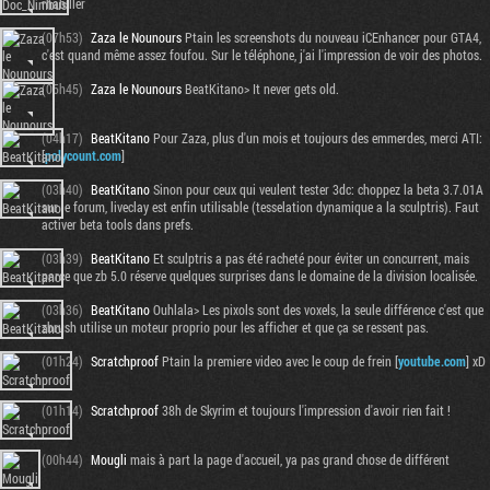
rhabiller
(07h53)
Zaza le Nounours
Ptain les screenshots du nouveau iCEnhancer pour GTA4,
c'est quand même assez foufou. Sur le téléphone, j'ai l'impression de voir des photos.
(05h45)
Zaza le Nounours
BeatKitano> It never gets old.
(04h17)
BeatKitano
Pour Zaza, plus d'un mois et toujours des emmerdes, merci ATI:
[
polycount.com
]
(03h40)
BeatKitano
Sinon pour ceux qui veulent tester 3dc: choppez la beta 3.7.01A
sur le forum, liveclay est enfin utilisable (tesselation dynamique a la sculptris). Faut
activer beta tools dans prefs.
(03h39)
BeatKitano
Et sculptris a pas été racheté pour éviter un concurrent, mais
parce que zb 5.0 réserve quelques surprises dans le domaine de la division localisée.
(03h36)
BeatKitano
Ouhlala> Les pixols sont des voxels, la seule différence c'est que
zbrush utilise un moteur proprio pour les afficher et que ça se ressent pas.
(01h24)
Scratchproof
Ptain la premiere video avec le coup de frein [
youtube.com
] xD
(01h14)
Scratchproof
38h de Skyrim et toujours l'impression d'avoir rien fait !
(00h44)
Mougli
mais à part la page d'accueil, ya pas grand chose de différent