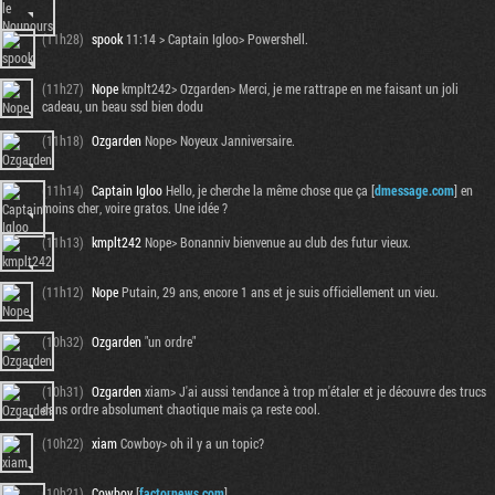
(11h28)
spook
11:14 > Captain Igloo> Powershell.
(11h27)
Nope
kmplt242> Ozgarden> Merci, je me rattrape en me faisant un joli
cadeau, un beau ssd bien dodu
(11h18)
Ozgarden
Nope> Noyeux Janniversaire.
(11h14)
Captain Igloo
Hello, je cherche la même chose que ça [
dmessage.com
] en
moins cher, voire gratos. Une idée ?
(11h13)
kmplt242
Nope> Bonanniv bienvenue au club des futur vieux.
(11h12)
Nope
Putain, 29 ans, encore 1 ans et je suis officiellement un vieu.
(10h32)
Ozgarden
"un ordre"
(10h31)
Ozgarden
xiam> J'ai aussi tendance à trop m'étaler et je découvre des trucs
dans ordre absolument chaotique mais ça reste cool.
(10h22)
xiam
Cowboy> oh il y a un topic?
(10h21)
Cowboy
[
factornews.com
]