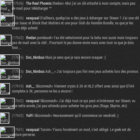
(17h36)
The Real Phoenix
thedan> Moi j'ai un clé attaché à mon compte, mais pas
de mail pour télécharger ^^
(17h36)
vasquaal
D'ailleurs, quelqu'un a des jeux à échanger sur Steam ? J'ai une clé
pour Isaac et Block that Matters et une pour Gish du Humble Bundle, vu que je les
avais déjà acheté
(17h32)
thedan
pomkucel> t'as été selectionné pour la beta moi aussi mais toujours
pas de mail avec la clef...Pourtant le jeu donne envie mais avec tout ce que je dois
finir....
(17h16)
Doc_Nimbus
Mais je sens que je vais encore craquer :(
(17h15)
Doc_Nimbus
Ash__> J'ai toujours pas fini mes jeux achetés lors des promos
d'été :/
(17h10)
Ash__
Skizomeuh> Viement crysis à 2€ et HL2 offert avec ainsi que GTA4
complete à 3€, personne ne les a encore !
(17h02)
vasquaal
Skizomeuh> J'ai déjà tout ce qui peut m'intéresser sur Steam, vu
que cette année, j'ai pas attendu pour acheter les gros jeux (Rage, Skyrim, etc)
(17h02)
YulFi
Skizomeuh> Heureusement qu'il commence un vendredi ;)
(17h01)
vasquaal
Turom> Y'aura forcément un mod, c'est obligé. Le geek est de
nature perverse.