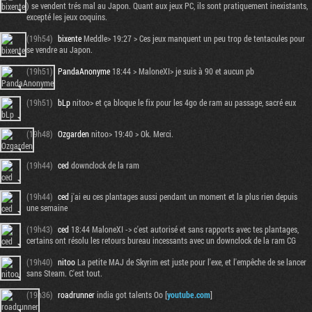
) se vendent trés mal au Japon. Quant aux jeux PC, ils sont pratiquement inexistants,
excepté les jeux coquins.
(19h54)
bixente
Meddle> 19:27 > Ces jeux manquent un peu trop de tentacules pour
se vendre au Japon.
(19h51)
PandaAnonyme
18:44 > MaloneXI> je suis à 90 et aucun pb
(19h51)
bLp
nitoo> et ça bloque le fix pour les 4go de ram au passage, sacré eux
(19h48)
Ozgarden
nitoo> 19:40 > Ok. Merci.
(19h44)
ced
downclock de la ram
(19h44)
ced
j'ai eu ces plantages aussi pendant un moment et la plus rien depuis
une semaine
(19h43)
ced
18:44 MaloneXI -> c'est autorisé et sans rapports avec tes plantages,
certains ont résolu les retours bureau incessants avec un downclock de la ram CG
(19h40)
nitoo
La petite MAJ de Skyrim est juste pour l'exe, et l'empêche de se lancer
sans Steam. C'est tout.
(19h36)
roadrunner
india got talents Oo [
youtube.com
]