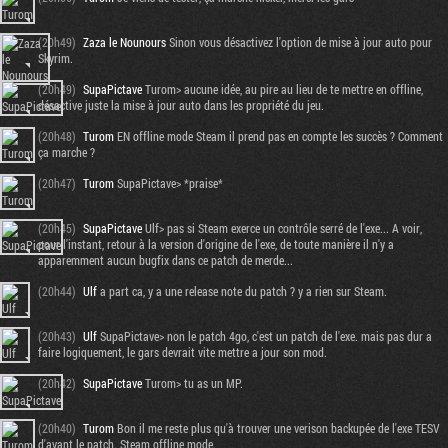
(20h49)
Zaza le Nounours
Sinon vous désactivez l'option de mise à jour auto pour
Skyrim.
(20h49)
SupaPictave
Turom> aucune idée, au pire au lieu de te mettre en offline,
désactive juste la mise à jour auto dans les propriété du jeu.
(20h48)
Turom
EN offline mode Steam il prend pas en compte les succès ? Comment
ça marche ?
(20h47)
Turom
SupaPictave> *praise*
(20h45)
SupaPictave
Ulf> pas si Steam exerce un contrôle serré de l'exe... A voir,
pour l'instant, retour à la version d'origine de l'exe, de toute manière il n'y a
apparemment aucun bugfix dans ce patch de merde...
(20h44)
Ulf
a part ca, y a une release note du patch ? y a rien sur Steam.
(20h43)
Ulf
SupaPictave> non le patch 4go, c'est un patch de l'exe. mais pas dur a
faire logiquement, le gars devrait vite mettre a jour son mod.
(20h42)
SupaPictave
Turom> tu as un MP.
(20h40)
Turom
Bon il me reste plus qu'à trouver une verison backupée de l'exe TESV
d'avant le patch. Steam offline mode.