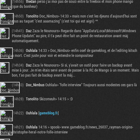
(14h56)
thedan
perso j'ai moi pas de souci entre la freebox et mon phone mango
(que du bonheur)
(14h50)
Tonolito
Doc_Nimbus> 14:33 > mais non c'est les djeuns d'aujourd'hui sont
tous au taquet "c'est aaamazing" (c'est toi qui est aigri) ^^
(14h41)
Daz
Zaza le Nounours> Regarde dans "AppData\Local\Microsoft\Windows
Phone Update\" au pire, il t'a peut-être fait un point de restauration avant màj
automatiquement.
(14h36)
Ouhlala
14:33 > Doc_Nimbus> enfin osef de gameblog, et de l'editing kitsch
à mort. C'est juste pour voir et entendre le compositeur
(14h34)
Daz
Zaza le Nounours> Si si, y'avait un outil pour faire un backup avant
mise à jour. Je m'en étais servi avant de passer à la RC de Mango à un moment. Mais
bon, t'as pas fait de backup avant la màj...
(14h33)
Doc_Nimbus
Ouhlala> "folle interview" Toujours aussi modestes ces gars là
(14h28)
Tonolito
Skizomeuh> 14:15 > :D
(14h22)
Ouhlala
[
gameblog.fr
]
(14h21)
Ouhlala
14:16 > spook> www.gameblog.fr/news_26037_rayman-origins-
christophe-heral-notre-folle-interview