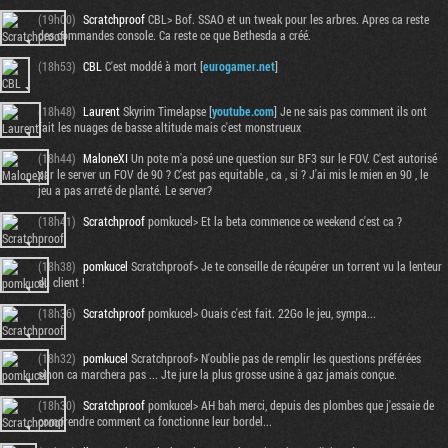
(19h00)
Scratchproof
CBL> Bof. SSAO et un tweak pour les arbres. Apres ca reste
des commandes console. Ca reste ce que Bethesda a créé.
(18h53)
CBL
C'est moddé à mort [
eurogamer.net
]
(18h48)
Laurent
Skyrim Timelapse [
youtube.com
] Je ne sais pas comment ils ont
fait les nuages de basse altitude mais c'est monstrueux
(18h44)
MaloneXI
Un pote m'a posé une question sur BF3 sur le FOV. C'est autorisé
par le server un FOV de 90 ? C'est pas equitable , ca , si ? J'ai mis le mien en 90 , le
jeu a pas arreté de planté. Le server?
(18h41)
Scratchproof
pomkucel> Et la beta commence ce weekend c'est ca ?
(18h38)
pomkucel
Scratchproof> Je te conseille de récupérer un torrent vu la lenteur
du client !
(18h36)
Scratchproof
pomkucel> Ouais c'est fait. 22Go le jeu, sympa...
(18h32)
pomkucel
Scratchproof> N'oublie pas de remplir les questions préférées
sinon ca marchera pas ... Jte jure la plus grosse usine à gaz jamais conçue.
(18h30)
Scratchproof
pomkucel> AH bah merci, depuis des plombes que j'essaie de
comprendre comment ca fonctionne leur bordel...