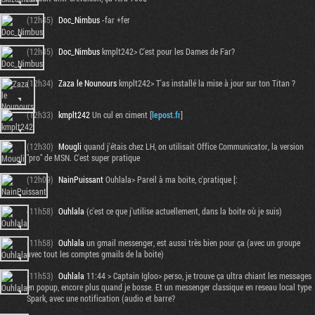
(12h45)
Doc_Nimbus
-far +fer
(12h45)
Doc_Nimbus
kmplt242> C'est pour les Dames de Far?
(12h34)
Zaza le Nounours
kmplt242> T'as installé la mise à jour sur ton Titan ?
(12h33)
kmplt242
Un cul en ciment [
lepost.fr
]
(12h30)
Mougli
quand j'étais chez LH, on utilisait Office Communicator, la version
"pro" de MSN. C'est super pratique
(12h09)
NainPuissant
Ouhlala> Pareil à ma boite, c'pratique [:
(11h58)
Ouhlala
(c'est ce que j'utilise actuellement, dans la boite où je suis)
(11h58)
Ouhlala
un gmail messenger, est aussi très bien pour ça (avec un groupe
avec tout les comptes gmails de la boite)
(11h53)
Ouhlala
11:44 > Captain Igloo> perso, je trouve ça ultra chiant les messages
en popup, encore plus quand je bosse. Et un messenger classique en reseau local type
Spark, avec une notification (audio et barre?