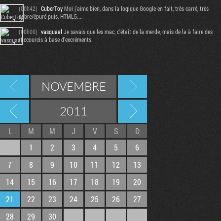
(00h42)
CuberToy
Moi j'aime bien, dans la logique Google en fait, très carré, très
sobre/épuré puis, HTML5....
(00h00)
vasquaal
Je savais que les mac, c'était de la merde, mais de la à faire des
raccourcis à base d'excréments
NOVEMBRE
2011
L
M
M
J
V
S
D
1
2
3
4
5
6
7
8
9
10
11
12
13
14
15
16
17
18
19
20
21
22
23
24
25
26
27
28
29
30