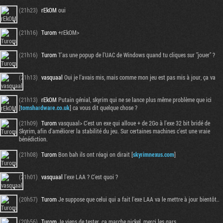
(21h23)
rEkOM
oui
(21h16)
Turom
+rEkOM>
(21h16)
Turom
T'as une popup de l'UAC de Windows quand tu cliques sur "jouer" ?
(21h13)
vasquaal
Oui je l'avais mis, mais comme mon jeu est pas mis à jour, ça va
(21h13)
rEkOM
Putain génial, skyrim qui ne se lance plus même problème que ici
[
tomshardware.co.uk
] ca vous dit quelque chose ?
(21h09)
Turom
vasquaal> C'est un exe qui alloue + de 2Go à l'exe 32 bit bridé de
Skyrim, afin d'améliorer la stabilité du jeu. Sur certaines machines c'est une vraie
bénédiction.
(21h08)
Turom
Bon bah ils ont réagi on dirait [
skyrimnexus.com
]
(21h01)
vasquaal
l'exe LAA ? C'est quoi ?
(20h57)
Turom
Je suppose que celui qui a fait l'exe LAA va le mettre à jour bientôt..
(20h56)
Turom
Je viens de tester, ça marche nickel, merci les gars