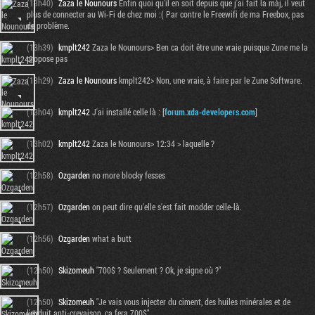
(13h40)
Zaza le Nounours
Enfin quoi qu'il en soit depuis que j'ai fait la màj, il veut
plus de connecter au Wi-Fi de chez moi :( Par contre le Freewifi de ma Freebox, pas
de problème.
(13h39)
kmplt242
Zaza le Nounours> Ben ca doit être une vraie puisque Zune me la
propose pas
(13h29)
Zaza le Nounours
kmplt242> Non, une vraie, à faire par le Zune Software.
(13h04)
kmplt242
J'ai installé celle là : [
forum.xda-developers.com
]
(13h02)
kmplt242
Zaza le Nounours> 12:34 > laquelle ?
(12h58)
Ozgarden
no more blocky fesses
(12h57)
Ozgarden
on peut dire qu'elle s'est fait modder celle-là.
(12h56)
Ozgarden
what a butt
(12h50)
Skizomeuh
"700$ ? Seulement ? Ok, je signe où ?"
(12h50)
Skizomeuh
"Je vais vous injecter du ciment, des huiles minérales et de
l'enduit anti-crevaison, ça fera 700$"