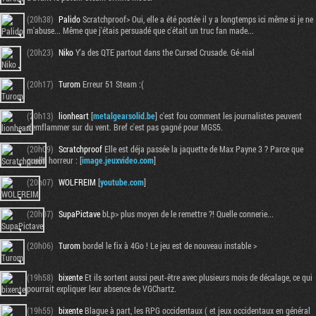
(20h38)
Palido
Scratchproof> Oui, elle a été postée il y a longtemps ici même si je ne
m'abuse... Même que j'étais persuadé que c'était un truc fan made...
(20h23)
Niko
Y'a des QTE partout dans the Cursed Crusade. Gé-nial
(20h17)
Turom
Erreur 51 Steam :(
(20h13)
lionheart
[
metalgearsolid.be
] c'est fou comment les journalistes peuvent
s'emflammer sur du vent. Bref c'est pas gagné pour MGS5.
(20h09)
Scratchproof
Elle est déja passée la jaquette de Max Payne 3 ? Parce que
quelle horreur : [
image.jeuxvideo.com
]
(20h07)
WOLFREIM
[
youtube.com
]
(20h07)
SupaPictave
bLp> plus moyen de le remettre ?! Quelle connerie...
(20h06)
Turom
bordel le fix à 4Go ! Le jeu est de nouveau instable >
(19h58)
bixente
Et ils sortent aussi peut-être avec plusieurs mois de décalage, ce qui
pourrait expliquer leur absence de VGChartz.
(19h55)
bixente
Blague à part, les RPG occidentaux ( et jeux occidentaux en général