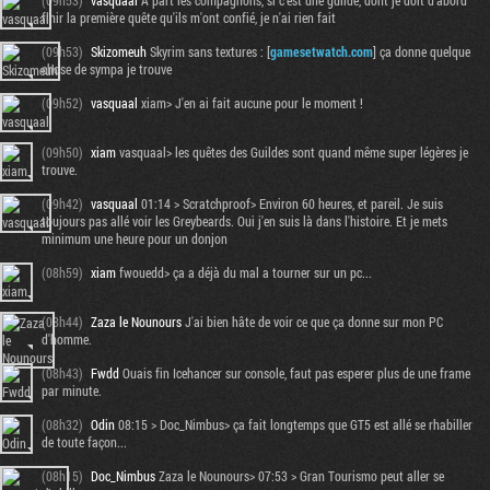
(09h53)
vasquaal
A part les compagnons, si c'est une guilde, dont je doit d'abord
finir la première quête qu'ils m'ont confié, je n'ai rien fait
(09h53)
Skizomeuh
Skyrim sans textures : [
gamesetwatch.com
] ça donne quelque
chose de sympa je trouve
(09h52)
vasquaal
xiam> J'en ai fait aucune pour le moment !
(09h50)
xiam
vasquaal> les quêtes des Guildes sont quand même super légères je
trouve.
(09h42)
vasquaal
01:14 > Scratchproof> Environ 60 heures, et pareil. Je suis
toujours pas allé voir les Greybeards. Oui j'en suis là dans l'histoire. Et je mets
minimum une heure pour un donjon
(08h59)
xiam
fwouedd> ça a déjà du mal a tourner sur un pc...
(08h44)
Zaza le Nounours
J'ai bien hâte de voir ce que ça donne sur mon PC
d'homme.
(08h43)
Fwdd
Ouais fin Icehancer sur console, faut pas esperer plus de une frame
par minute.
(08h32)
Odin
08:15 > Doc_Nimbus> ça fait longtemps que GT5 est allé se rhabiller
de toute façon...
(08h15)
Doc_Nimbus
Zaza le Nounours> 07:53 > Gran Tourismo peut aller se