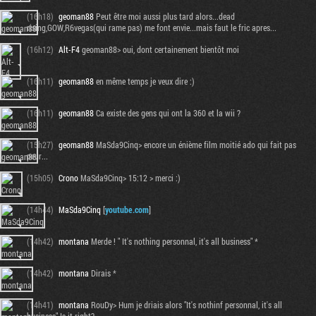
(16h18)
geoman88
Peut être moi aussi plus tard alors...dead
rising,GOW,R6vegas(qui rame pas) me font envie...mais faut le fric apres...
(16h12)
Alt-F4
geoman88> oui, dont certainement bientôt moi
(16h11)
geoman88
en même temps je veux dire :)
(16h11)
geoman88
Ca existe des gens qui ont la 360 et la wii ?
(15h27)
geoman88
MaSda9Cinq> encore un énième film moitié ado qui fait pas
peur...
(15h05)
Crono
MaSda9Cinq> 15:12 > merci :)
(14h44)
MaSda9Cinq
[
youtube.com
]
(14h42)
montana
Merde ! " It's nothing personnal, it's all business" *
(14h42)
montana
Dirais *
(14h41)
montana
RouDy> Hum je driais alors "It's nothinf personnal, it's all