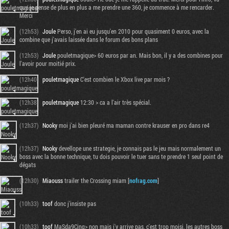
que je pense de plus en plus a me prendre une 360, je commence à me rencarder.
Merci
(12h53)
Joule
Perso, j'en ai eu jusqu'en 2010 pour quasiment 0 euros, avec la
combine que j'avais laissée dans le forum des bons plans
(12h53)
Joule
pouletmagique> 60 euros par an. Mais bon, il y a des combines pour
l'avoir pour moitié prix.
(12h40)
pouletmagique
C'est combien le Xbox live par mois ?
(12h38)
pouletmagique
12:30 > ca a l'air très spécial.
(12h37)
Nooky
moi j'ai bien pleuré ma maman contre krauser en pro dans re4
(12h37)
Nooky
devellope une strategie, je connais pas le jeu mais normalement un
boss avec la bonne technique, tu dois pouvoir le tuer sans te prendre 1 seul point de
dégats
(12h30)
Miaouss
trailer the Crossing miam [
nofrag.com
]
(10h33)
toof
donc j'insiste pas
(10h33)
toof
MaSda9Cinq> non mais j'y arrive pas, c'est trop moisi, les autres boss