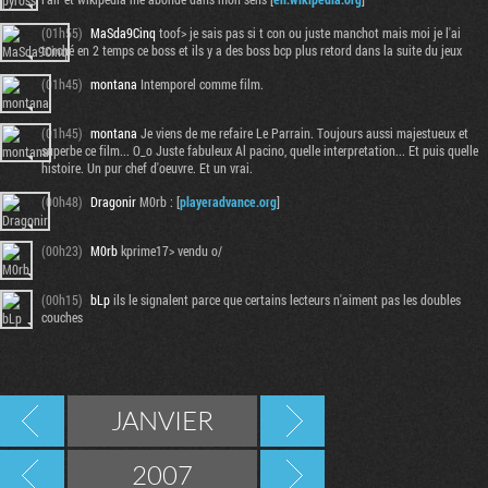
(01h55)
MaSda9Cinq
toof> je sais pas si t con ou juste manchot mais moi je l'ai
torché en 2 temps ce boss et ils y a des boss bcp plus retord dans la suite du jeux
(01h45)
montana
Intemporel comme film.
(01h45)
montana
Je viens de me refaire Le Parrain. Toujours aussi majestueux et
superbe ce film... O_o Juste fabuleux Al pacino, quelle interpretation... Et puis quelle
histoire. Un pur chef d'oeuvre. Et un vrai.
(00h48)
Dragonir
M0rb : [
playeradvance.org
]
(00h23)
M0rb
kprime17> vendu o/
(00h15)
bLp
ils le signalent parce que certains lecteurs n'aiment pas les doubles
couches
JANVIER
2007