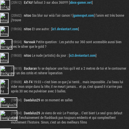
(20h12)
ExT4z!
fallout 3 sur xbox 360!!!!! [
xbox-gamer.net
]
(20h02)
nitoo
Ssx blur sur wiià l'air canon ! [
gamespot.com
] l'anim est très bonne
j'trouve
(19h56)
nitoo
Et une autre : [
ic1.deviantart.com
]
(19h54)
Narvaak
Petite question : Les patchs sur 360 sont accessible aussi bien
avec le silver que le gold ?
(19h50)
nitoo
Le nude (artistic) du jour : [
ic3.deviantart.com
]
(19h18)
Backaran
fo se deplacer une fois qu'il est a 2 metres de toi et le contourner
par un des cotés et reiterer loperation
(19h08)
Alt-F4
19:03 > c'est bien ce que j'ai tenté... mais impossible. J'ai beau lui
vider mon snipe dans la tête, il ne meurt jamais... et ça, c'est quand il n'arrive pas
après 30 sec me pulvériser avec 3 balles.
(19h04)
Daedalus29
en ce moment en salles
(19h04)
Daedalus29
Je viens de voir Le Prestige... C'est bien! Le seul gros defaut
etant l'enchainement de flashback pas toujours evidents et qui complexifient
inutilement l'histoire. Sinon, c'est un des meilleurs films