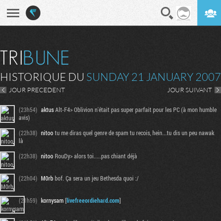
En direct
Digest
HISTORIQUE DU
SUNDAY 21 JANUARY 2007
JOUR PRECEDENT
JOUR SUIVANT
(23h54)
aktus
Alt-F4> Oblivion n'était pas super parfait pour les PC (à mon humble
avis)
(22h38)
nitoo
tu me diras quel genre de spam tu recois, hein...tu dis un peu nawak
là
(22h38)
nitoo
RouDy> alors toi.....pas chiant déjà
(22h04)
M0rb
bof. Ça sera un jeu Bethesda quoi :/
(21h59)
kornysam
[
livefreeordiehard.com
]