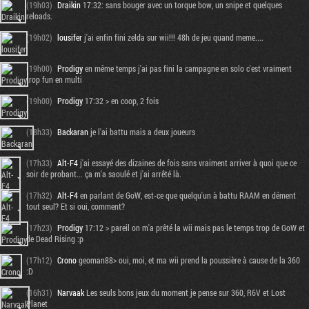
(19h03)
Draikin
17:32: sans bouger avec un torque bow, un snipe et quelques
reloads.
(19h02)
lousifer
j'ai enfin fini zelda sur wii!!! 48h de jeu quand meme....
(19h00)
Prodigy
en même temps j'ai pas fini la campagne en solo c'est vraiment
trop fun en multi
(19h00)
Prodigy
17:32 > en coop, 2 fois
(18h33)
Backaran
je l'ai battu mais a deux joueurs
(17h33)
Alt-F4
j'ai essayé des dizaines de fois sans vraiment arriver à quoi que ce
soir de probant... ça m'a saoulé et j'ai arrêté là.
(17h32)
Alt-F4
en parlant de GoW, est-ce que quelqu'un à battu RAAM en dément
tout seul? Et si oui, comment?
(17h23)
Prodigy
17:12 > pareil on m'a prêté la wii mais pas le temps trop de GoW et
de Dead Rising :p
(17h12)
Crono
geoman88> oui, moi, et ma wii prend la poussière à cause de la 360
:D
(16h31)
Narvaak
Les seuls bons jeux du moment je pense sur 360, R6V et Lost
Planet