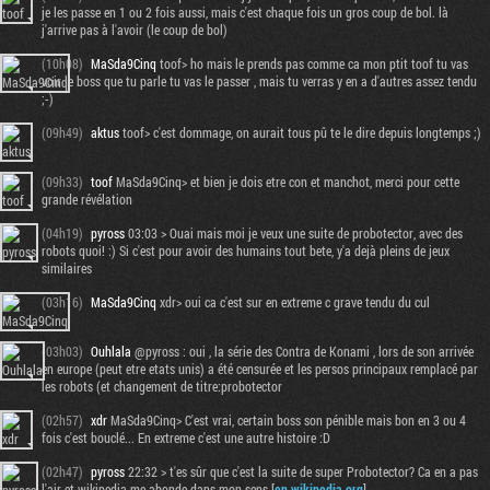
je les passe en 1 ou 2 fois aussi, mais c'est chaque fois un gros coup de bol. là
j'arrive pas à l'avoir (le coup de bol)
(10h08)
MaSda9Cinq
toof> ho mais le prends pas comme ca mon ptit toof tu vas
voir le boss que tu parle tu vas le passer , mais tu verras y en a d'autres assez tendu
;-)
(09h49)
aktus
toof> c'est dommage, on aurait tous pû te le dire depuis longtemps ;)
(09h33)
toof
MaSda9Cinq> et bien je dois etre con et manchot, merci pour cette
grande révélation
(04h19)
pyross
03:03 > Ouai mais moi je veux une suite de probotector, avec des
robots quoi! :) Si c'est pour avoir des humains tout bete, y'a dejà pleins de jeux
similaires
(03h16)
MaSda9Cinq
xdr> oui ca c'est sur en extreme c grave tendu du cul
(03h03)
Ouhlala
@pyross : oui , la série des Contra de Konami , lors de son arrivée
en europe (peut etre etats unis) a été censurée et les persos principaux remplacé par
les robots (et changement de titre:probotector
(02h57)
xdr
MaSda9Cinq> C'est vrai, certain boss son pénible mais bon en 3 ou 4
fois c'est bouclé... En extreme c'est une autre histoire :D
(02h47)
pyross
22:32 > t'es sûr que c'est la suite de super Probotector? Ca en a pas
l'air et wikipedia me abonde dans mon sens [
en.wikipedia.org
]