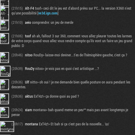
(21h15)
Alt-F4
toof> ceci dit le jeu est d'abord prévu sur PC... la version X360 n'est
qu'une possibilité [
ve3d.ign.com
]
(21h10)
aeio
comprendre: un jeu de merde
(21h06)
toof
ah ah, fallout 3 sur 360, comment vous allez pleurer toutes les larmes
de votre corps quand vous allez vous rendre compte qu'ils vont un faire un jeu grand
public :D
(20h46)
nitoo
RouDy> laisse-moi deviner...t'es de l'hémisphère gauche, c'est ça ?
(20h39)
RouDy
nitoo> je vois pas en quoi c'est artistique ...?
(20h36)
Ulf
nitto> oh oui ! je me demande bien quelle posture on aura pendant les
descentes.
(20h36)
aktus
ExT4z!> ça donne quoi au pad ?
(20h24)
xiam
montana> bah quand meme un peu^^ mais pas avant longtemps je
pense
(20h17)
montana
ExT4z!> Et bah si ça c'est pas de la nouvelle... \o/