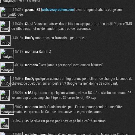
business" Is it right?
(14h31)
geoman88
[
wiihaveaproblem.com
] bien fait,gnihahahaha,oui je suis
sadique !
(14h30)
Chouf
Vous connaissez des petits jeux sympa gratuit en multi ? genre TMN
ou Albatross... et ne demandant pas trop de ressources...
(14h19)
RouDy
montana> en francais... petit joueur
(14h18)
montana
Rahhh :)
(14h18)
montana
"C'est jamais personnel, c'est que du bisness"
(14h04)
RouDy
quelqu'un connait un log qui me permettrait de changer la coupe de
cheveux de quelqu'un sur un portrait ? Google n'a rien donné de concluant.
(13h20)
seb84
ça branche quelqu'un Winning eleven DS et/ou starfox command DS
version Jap à pas trop cher? (genre 35 euros le lot) MP svp
(13h07)
montana
toof> Ouais insistes pas. Fais un pause pendant une p'tite
semaine et reprends le. Ca aide bien souvent ce genre de pause.
(12h57)
Joule
Niko est passé par Ebay, et ça lui a coûté 30 euros.
(12h56)
pouletmagique
Joule> Hé oué je me rappelle du truc. Merci pour l'info, vu