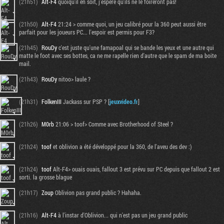
(21h51)
Alt-F4
quoiqu'il en soit, j'espère qu'ils ne le foireront pas!
(21h50)
Alt-F4
21:24 > comme quoi, un jeu calibré pour la 360 peut aussi être
parfait pour les joueurs PC... l'espoir est permis pour F3?
(21h45)
RouDy
c'est juste qu'une famapoal qui se bande les yeux et une autre qui
matte le foot avec ses bottes, ca ne me rapelle rien d'autre que le spam de ma boite
mail.
(21h43)
RouDy
nitoo> laule ?
(21h31)
FolkenIII
Jackass sur PSP ? [
jeuxvideo.fr
]
(21h26)
M0rb
21:06 > toof> Comme avec Brotherhood of Steel ?
Tribune
(21h24)
toof
et oblivion a été développé pour la 360, de l'aveu des dev :)
(21h24)
toof
Alt-F4> ouais ouais, fallout 3 est prévu sur PC depuis que fallout 2 est
sorti. la grosse blague
(21h17)
Zoup
Oblivion pas grand public ? Hahaha.
(21h16)
Alt-F4
à l'instar d'Oblivion... qui n'est pas un jeu grand public