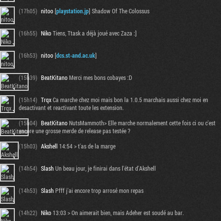
(17h05)
nitoo
[
playstation.jp
] Shadow Of The Colossus
(16h55)
Niko
Tiens, Ttask a déjà joué avec Zaza :]
(16h53)
nitoo
[
dcs.st-and.ac.uk
]
(15h39)
BeatKitano
Merci mes bons cobayes :D
(15h14)
Trqx
Ca marche chez moi mais bon la 1.0.5 marchais aussi chez moi en
desactivant et reactivant toute les extension.
(15h04)
BeatKitano
NutsMammoth> Elle marche normalement cette fois ci ou c'est
encore une grosse merde de release pas testée ?
(15h03)
Akshell
14:54 > t'as de la marge
(14h54)
Slash
Un beau jour, je finirai dans l'état d'Akshell
(14h53)
Slash
Pfff j'ai encore trop arrosé mon repas
(14h22)
Niko
13:03 > On aimerait bien, mais Adeher est soudé au bar.