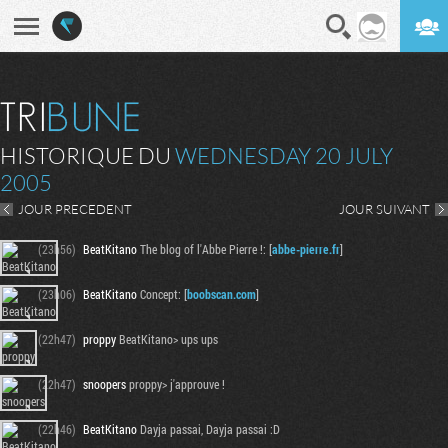
En direct
Digest
HISTORIQUE DU
WEDNESDAY 20 JULY
2005
JOUR PRECEDENT
JOUR SUIVANT
(23h56)
BeatKitano
The blog of l'Abbe Pierre !: [
abbe-pierre.fr
]
(23h06)
BeatKitano
Concept: [
boobscan.com
]
(22h47)
proppy
BeatKitano> ups ups
(22h47)
snoopers
proppy> j'approuve !
(22h46)
BeatKitano
Dayja passai, Dayja passai :D