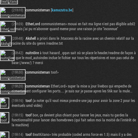
(21h10)
communisteman
[
kamazutra.be
]
(20h59)
EtherLord
communisteman> mouai en fait ma ligne n'est pas éligible adsl2
... mais j'ai pu m'abonner quand meme pour une raison je cite "inconnue"
(20h48)
Akshell
a priori dans le .htaccess de la racine avec un chemin relatif sur la
racine du site du genre /readme.txt
(20h42)
nuitn0ire
à tout hasard , qqun sait où se place le header/readme de façon à
ce que le mod_autoindex inclue le fichier sur tous les répertoires et non pas celui de
base (/www/) ? merci
(19h30)
communisteman
toof>
(19h20)
communisteman
EtherLord> super la mise a jour livebox qui empeche de
correctement configurer les ports.... je suis sur je passe apres les 56k sur la mule...
(19h16)
toof
(a noter qu'il vaut mieux prendre une jap pour avoir la zone 2 pour les
éventuels umd vidéo)
(19h15)
toof
bon, ça devient plus chiant pour lancer les jeux, mais tu gardes la
fonctionnalité pour lancer des homebrews (qui fait selon moi la moitié de l'intérêt de
la machine)
(19h14)
toof
BeatKitano> très probable (coded arms force en 1.5) mais il y a des