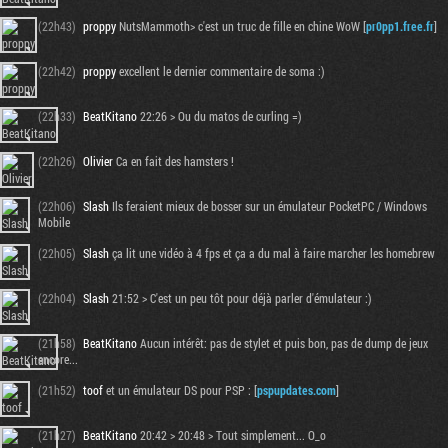
(22h43)
proppy
NutsMammoth> c'est un truc de fille en chine WoW [
pr0pp1.free.fr
]
(22h42)
proppy
excellent le dernier commentaire de soma :)
(22h33)
BeatKitano
22:26 > Ou du matos de curling =)
(22h26)
Olivier
Ca en fait des hamsters !
(22h06)
Slash
Ils feraient mieux de bosser sur un émulateur PocketPC / Windows
Mobile
(22h05)
Slash
ça lit une vidéo à 4 fps et ça a du mal à faire marcher les homebrew
Tribune
(22h04)
Slash
21:52 > C'est un peu tôt pour déjà parler d'émulateur :)
(21h58)
BeatKitano
Aucun intérêt: pas de stylet et puis bon, pas de dump de jeux
encore...
(21h52)
toof
et un émulateur DS pour PSP : [
pspupdates.com
]
(21h27)
BeatKitano
20:42 > 20:48 > Tout simplement... O_o