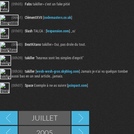
(09h05)
Fabs
takiller> c'est un fake pitié
(06h51)
ClémentXVII
[
codemasters.co.uk
]
(01h01)
Slash
TALCA : [
lexpansion.com
] _o/
(00h40)
BeatKitano
takiller> Oui, pas drole du tout.
(00h39)
takiller
"heureux sont les simples d'esprit"
(00h36)
takiller
[
wesh-wesh-gros.skyblog.com
] Jamais je n'ai vu quelqun tomber
aussi bas en un seul article...jamais.
(00h07)
Space
Exemple à ne as suivre [
pcinpact.com
]
JUILLET
2005