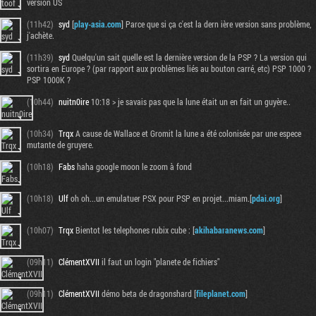
version US
(11h42)
syd
[
play-asia.com
] Parce que si ça c'est la dern ière version sans problème,
j'achète.
(11h39)
syd
Quelqu'un sait quelle est la dernière version de la PSP ? La version qui
sortira en Europe ? (par rapport aux problèmes liés au bouton carré, etc) PSP 1000 ?
PSP 1000K ?
(10h44)
nuitn0ire
10:18 > je savais pas que la lune était un en fait un guyère..
(10h34)
Trqx
A cause de Wallace et Gromit la lune a été colonisée par une espece
mutante de gruyere.
(10h18)
Fabs
haha google moon le zoom à fond
(10h18)
Ulf
oh oh...un emulatuer PSX pour PSP en projet...miam.[
pdai.org
]
(10h07)
Trqx
Bientot les telephones rubix cube : [
akihabaranews.com
]
(09h11)
ClémentXVII
il faut un login "planete de fichiers"
(09h11)
ClémentXVII
démo beta de dragonshard [
fileplanet.com
]