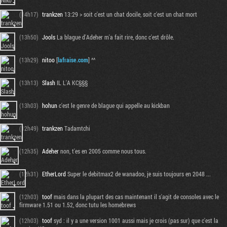
(14h17)
trankzen
13:29 > soit c'est un chat docile, soit c'est un chat mort
(13h50)
Jools
La blague d'Adeher m'a fait rire, donc c'est drôle.
(13h29)
nitoo
[
lafraise.com
] ^^
(13h13)
Slash
IL L'A KC§§§
(13h03)
hohun
c'est le genre de blague qui appelle au kickban
(12h49)
trankzen
Tadamtchi
(12h35)
Adeher
non, t'es en 2005 comme nous tous.
(12h31)
EtherLord
Super le debitmax2 de wanadoo, je suis toujours en 2048 ...
(12h03)
toof
mais dans la plupart des cas maintenant il s'agit de consoles avec le
firmware 1.51 ou 1.52, donc tutu les homebrews
(12h03)
toof
syd : il y a une version 1001 aussi mais je crois (pas sur) que c'est la