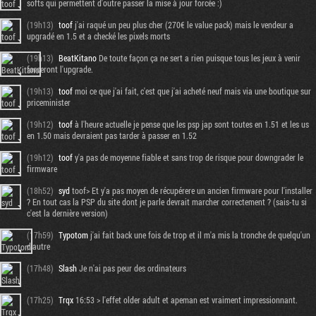
softs qui permettent d'outre passer la mise à jour forcée :)
(19h13)
toof
j'ai raqué un peu plus cher (270€ le value pack) mais le vendeur a
upgradé en 1.5 et a checké les pixels morts
(19h13)
BeatKitano
De toute façon ça ne sert a rien puisque tous les jeux à venir
forceront l'upgrade.
(19h13)
toof
moi ce que j'ai fait, c'est que j'ai acheté neuf mais via une boutique sur
priceminister
(19h12)
toof
à l'heure actuelle je pense que les psp jap sont toutes en 1.51 et les us
en 1.50 mais devraient pas tarder à passer en 1.52
(19h12)
toof
y'a pas de moyenne fiable et sans trop de risque pour downgrader le
firmware
(18h52)
syd
toof> Et y'a pas moyen de récupérere un ancien firmware pour l'installer
? En tout cas la PSP du site dont je parle devrait marcher correctement ? (sais-tu si
c'est la dernière version)
(17h59)
Typotom
j'ai fait back une fois de trop et il m'a mis la tronche de quelqu'un
d'autre
(17h48)
Slash
Je n'ai pas peur des ordinateurs
(17h25)
Trqx
16:53 > l'effet older adult et apeman est vraiment impressionnant.