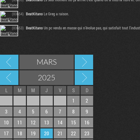
(03h54)
BeatKitano
Le Greg a raison.
(03h53)
BeatKitano
Un pc vendu en masse qui n’évolue pas, qui satisfait tout l’indu
MARS
2025
L
M
M
J
V
S
D
1
2
3
4
5
6
7
8
9
10
11
12
13
14
15
16
17
18
19
20
21
22
23