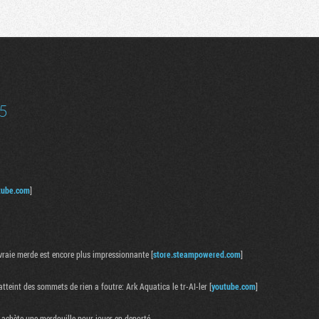
Communauté
Recherche
5
tube.com
]
vraie merde est encore plus impressionnante [
store.steampowered.com
]
teint des sommets de rien a foutre: Ark Aquatica le tr-AI-ler [
youtube.com
]
 achète une merdouille pour jouer en deporté.