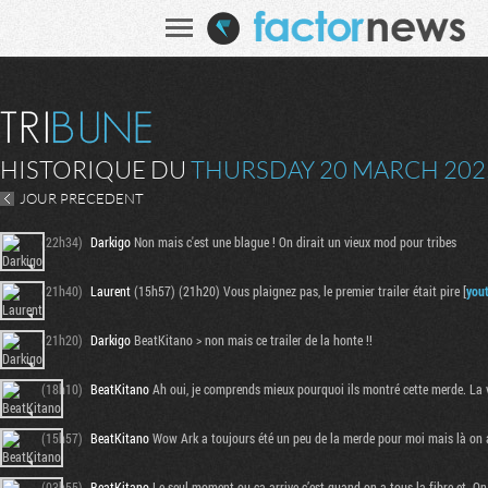
HISTORIQUE DU
THURSDAY 20 MARCH 202
JOUR PRECEDENT
(22h34)
Darkigo
Non mais c'est une blague ! On dirait un vieux mod pour tribes
(21h40)
Laurent
(15h57) (21h20) Vous plaignez pas, le premier trailer était pire [
you
(21h20)
Darkigo
BeatKitano > non mais ce trailer de la honte !!
(18h10)
BeatKitano
Ah oui, je comprends mieux pourquoi ils montré cette merde. La 
(15h57)
BeatKitano
Wow Ark a toujours été un peu de la merde pour moi mais là on at
(03h55)
BeatKitano
Le seul moment ou ça arrive c’est quand on a tous la fibre et. On