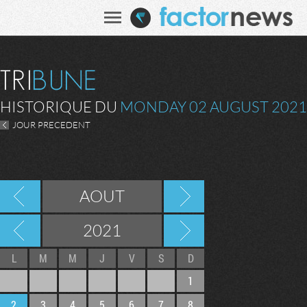
HISTORIQUE DU
MONDAY 02 AUGUST 2021
JOUR PRECEDENT
AOUT
2021
L
M
M
J
V
S
D
1
2
3
4
5
6
7
8