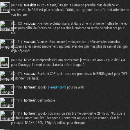
(02h43)
D-Kalcke
M0rb> autant, l'OS sur la Durango prendra plus de place, et
visiblement, la RAM est plus rapide sur l'Orbis, tout ça pour dire qu'il faut attendre de
voir les jeux
(02h42)
vasquaal
Rien de révolutionnaire, et dans un environnement ultra fermé, et
sans possibilité de l'occasion. Le pc n'a rien à craindre en terme de puissance pour
sûr.
(02h41)
vasquaal
Vous en êtes encore à vous prendre la tête avec les consoles
nextgen ? Elles seront simplement équipées avec des cpu màj, plus de ram et des gpu
déjà dépassés.
(02h35)
M0rb
Je comprends rien aux specs mais je vois juste 4Go Vs 8Go de RAM
pour Durango. Ils vont nous refaire la même blague ?
(02h17)
vasquaal
Purée, si CDProjekt tiens ses promesses, le REDEngine3 pour TW3
va donner. J'ai hâte.
(01h35)
lionheart
spook> [
neogaf.com
] pour la WiiU
(01h31)
lionheart
c'est potable
(01h31)
lionheart
spook> non mais on s'en branle que c'est e, 28nm ou 70µ, que le
die fait 100mm² ou 3km². les spec qui serviront au jeux ont les connait, c'est le
principal. R10XX, 18CU, 176go/s suffise pour dire que