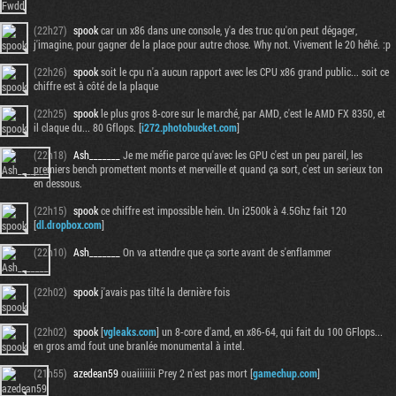
(22h27)
spook
car un x86 dans une console, y'a des truc qu'on peut dégager,
j'imagine, pour gagner de la place pour autre chose. Why not. Vivement le 20 héhé. :p
(22h26)
spook
soit le cpu n'a aucun rapport avec les CPU x86 grand public... soit ce
chiffre est à côté de la plaque
(22h25)
spook
le plus gros 8-core sur le marché, par AMD, c'est le AMD FX 8350, et
il claque du... 80 Gflops. [
i272.photobucket.com
]
(22h18)
Ash_______
Je me méfie parce qu'avec les GPU c'est un peu pareil, les
premiers bench promettent monts et merveille et quand ça sort, c'est un serieux ton
en dessous.
(22h15)
spook
ce chiffre est impossible hein. Un i2500k à 4.5Ghz fait 120
[
dl.dropbox.com
]
(22h10)
Ash_______
On va attendre que ça sorte avant de s'enflammer
(22h02)
spook
j'avais pas tilté la dernière fois
(22h02)
spook
[
vgleaks.com
] un 8-core d'amd, en x86-64, qui fait du 100 GFlops...
en gros amd fout une branlée monumental à intel.
(21h55)
azedean59
ouaiiiiiii Prey 2 n'est pas mort [
gamechup.com
]