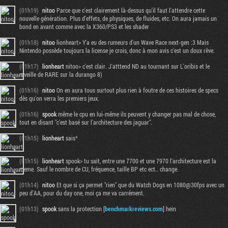
(01h19)
nitoo
Parce que c'est clairement là-dessus qu'il faut l'attendre cette
nouvelle génération. Plus d'effets, de physiques, de fluides, etc. On aura jamais un
bond en avant comme avec la X360/PS3 et les shader
(01h18)
nitoo
lionheart> Y'a eu des rumeurs d'un Wave Race next-gen :3 Mais
Nintendo possède toujours la license je crois, donc à mon avis c'est un doux rêve.
(01h17)
lionheart
nitoo> c'est clair. J'atttend ND au tournant sur L'oribis et le
reveille de RARE sur la durango 8)
(01h16)
nitoo
On en aura tous surtout plus rien à foutre de ces histoires de specs
dès qu'on verra les premiers jeux.
(01h16)
spook
même le cpu en lui-même ils peuvent y changer pas mal de chose,
tout en disant "c'est basé sur l'architecture des jaguar".
(01h15)
lionheart
sais*
(01h15)
lionheart
spook> tu sait, entre une 7700 et une 7970 l'architecture est la
meme. Sauf le nombre de CU, fréquence, taille BP etc ect.. change.
(01h14)
nitoo
Et que si ça permet "rien" que du Watch Dogs en 1080@30fps avec un
peu d'AA, pour du day one, moi ça me va carrément.
(01h13)
spook
sans la protection [
benchmarkreviews.com
] hein