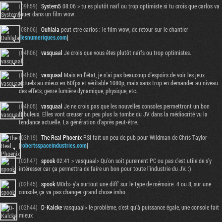
(09h59)
System5
08:06 > tu es plutôt naïf ou trop optimiste si tu crois que carlos va
jouer dans un film wow
(08h06)
Ouhlala
peut etre carlos : le film wow, de retour sur le chantier
[
lesnumeriques.com
]
(04h06)
vasquaal
Je crois que vous êtes plutôt naïfs ou trop optimistes.
(04h06)
vasquaal
Mais en l'état, je n'ai pas beaucoup d'espoirs de voir les jeux
actuels au mieux en 60fps et véritable 1080p, mais sans trop en demander au niveau
des effets, genre lumière dynamique, physique, etc.
(04h05)
vasquaal
Je ne crois pas que les nouvelles consoles permettront un bon
fabuleux. Elles vont creuser un peu plus la tombe du JV dans la médiocrité vu la
tendance actuelle. La génération d'après peut-être.
(03h19)
The Real Phoenix
RSI fait un peu de pub pour Wildman de Chris Taylor
[
robertsspaceindustries.com
]
(02h47)
spook
02:41 > vasquaal> Qu'on soit purement PC ou pas c'est utile de s'y
intéresser car ça permettra de faire un bon pour toute l'industrie du JV. :)
(02h45)
spook
M0rb> y'a surtout une diff' sur le type de mémoire. 4 ou 8, sur une
console, ça va pas changer grand chose imho.
(02h44)
D-Kalcke
vasquaal> le problème, c'est qu'à puissance égale, une console fait
mieux