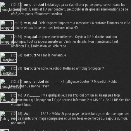
(12h42)
nono_le_robot
L'éclairage ça va s'améliorer parce que ça se voit dans les
screenshots. L'anim et l'IA par contre tu peux oublier de grosses améliorations de ce
côté, c'est pas suffisamment vendeur
(12h37)
vasquaal
L'éclairage est important à mes yeux. Ca renforce l'immersion et le
réalisme, et pas forcément des textures ultra HD
(12h36)
vasquaal
Je pense que visuellement, Crysis a été le dernier vrai bon
graphique. Tout se jouera ensuite sur d'infimes détails. Non maintenant, faut
améliorer l'IA, l'animation, et l'éclairage.
(12h34)
BeatKitano
Fear la novlangue.
(12h33)
BeatKitano
nono_le_robot> Roflmao wtf bbq roflcopter ?
(12h27)
nono_le_robot
Ash_______> Intelligence Quotient? MicroSoft Public
Relations? La Bonne Paye?
(12h16)
Ash_______
Il y a quelques jeux sur PS3 qui ont un éclairage pas trop
dégueux mais qui le paye sur l'IQ (je pense à infamous 2 et MS PR). Seul LBP s'en tire
vraiment bien.
(12h15)
Ash_______
12:13 > M0rb> Si pour payer cette éclairage on doit se taper des
réso de merde, une image comrpessée et un AA tweaké de merde qui rajoute du flou,
non merci