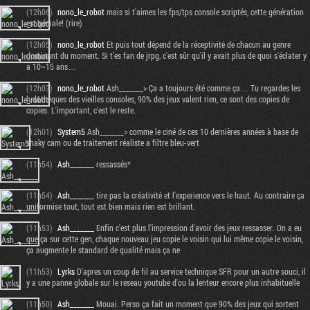
(12h06)
nono_le_robot
mais si t'aimes les fps/tps console scriptés, cette génération
est géniale! (rire)
(12h05)
nono_le_robot
Et puis tout dépend de la réceptivité de chacun au genre
dominant du moment. Si t'es fan de jrpg, c'est sûr qu'il y avait plus de quoi s'éclater y
a 10~15 ans…
(12h03)
nono_le_robot
Ash_______> Ça a toujours été comme ça… Tu regardes les
ludothèques des vieilles consoles, 90% des jeux valent rien, ce sont des copies de
copies. L'important, c'est le reste.
(12h01)
System5
Ash_______> comme le ciné de ces 10 dernières années à base de
shaky cam ou de traitement réaliste a filtre bleu-vert
(11h54)
Ash_______
ressassés*
(11h54)
Ash_______
tire pas la créativité et l'experience vers le haut. Au contraire ça
uniformise tout, tout est bien mais rien est brillant.
(11h53)
Ash_______
Enfin c'est plus l'impression d'avoir des jeux ressasser. On a eu
que ça sur cette gen, chaque nouveau jeu copie le voisin qui lui même copie le voisin,
ça augmente le standard de qualité mais ça ne
(11h53)
Lyrks
D'apres un coup de fil au service technique SFR pour un autre souci, il
y a une panne globale sur le reseau youtube d'ou la lenteur encore plus inhabituelle
(11h50)
Ash_______
Mouai. Perso ça fait un moment que 90% des jeux qui sortent