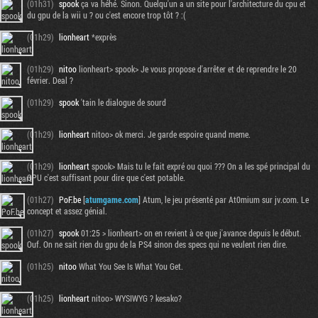
(01h31)
spook
ça va héhé. Sinon. Quelqu'un a un site pour l'architecture du cpu et
du gpu de la wii u ? ou c'est encore trop tôt ? :(
(01h29)
lionheart
*exprès
(01h29)
nitoo
lionheart> spook> Je vous propose d'arrêter et de reprendre le 20
février. Deal ?
(01h29)
spook
'tain le dialogue de sourd
(01h29)
lionheart
nitoo> ok merci. Je garde espoire quand meme.
(01h29)
lionheart
spook> Mais tu le fait expré ou quoi ??? On a les spé principal du
GPU c'est suffisant pour dire que c'est potable.
(01h27)
PoF.be
[
atumgame.com
] Atum, le jeu présenté par At0mium sur jv.com. Le
concept et assez génial.
(01h27)
spook
01:25 > lionheart> on en revient à ce que j'avance depuis le début.
Ouf. On ne sait rien du gpu de la PS4 sinon des specs qui ne veulent rien dire.
(01h25)
nitoo
What You See Is What You Get.
(01h25)
lionheart
nitoo> WYSIWYG ? kesako?