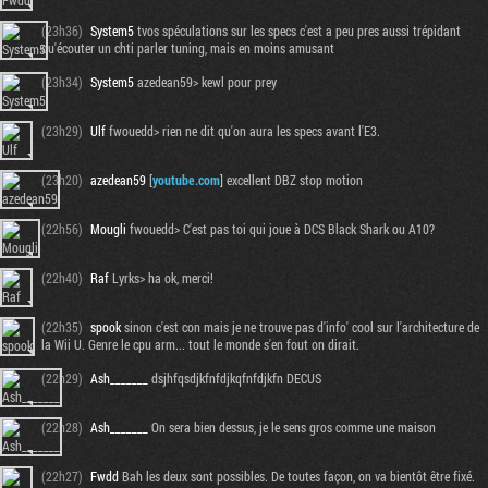
(23h36)
System5
tvos spéculations sur les specs c'est a peu pres aussi trépidant
qu'écouter un chti parler tuning, mais en moins amusant
(23h34)
System5
azedean59> kewl pour prey
(23h29)
Ulf
fwouedd> rien ne dit qu'on aura les specs avant l'E3.
(23h20)
azedean59
[
youtube.com
] excellent DBZ stop motion
(22h56)
Mougli
fwouedd> C'est pas toi qui joue à DCS Black Shark ou A10?
(22h40)
Raf
Lyrks> ha ok, merci!
Tribune
(22h35)
spook
sinon c'est con mais je ne trouve pas d'info' cool sur l'architecture de
la Wii U. Genre le cpu arm... tout le monde s'en fout on dirait.
(22h29)
Ash_______
dsjhfqsdjkfnfdjkqfnfdjkfn DECUS
(22h28)
Ash_______
On sera bien dessus, je le sens gros comme une maison
(22h27)
Fwdd
Bah les deux sont possibles. De toutes façon, on va bientôt être fixé.