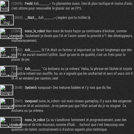
(12h55)
Fwdd
Ash_______> Tu plaisantes ouais. Une IA plus tactique et moins d'aim,
c'est ultime pour renouveller le plaisir sur un FPS.
(12h53)
__MaX__
Ash_______> j'espère que tu trolles là.
(12h53)
nono_le_robot
Nan mais de toute façon ça continuera d'évoluer, comme
toujours. Seulement je doute que l'IA et l'anim soient la priorité n°1 des développeurs,
malheureusement.
(12h52)
Ash_______
Si l'IA était un facteur si important ça ferait longtemps que des
jeux PC en aurait montré l'utilité. Sauf qu'une IA de qualité, c'est un frein pour le
plaisir de jeu
(12h50)
Ash_______
" Ca évoluera ou ça crèvera" Haha, la phrase est lâchée et toçute
l'industrie retient son souffle. ha, on e signale que les uncharted et ears of wars ont 0
IA et se vendent par camion, next
(12h48)
System5
vasquaal> Des textures bakées et t'y vois que du feu
(12h47)
vasquaal
nono_le_robot> oui mais niveau gameplay, il y aura des exigences
à terme en IA et animation. Je ne pense pas que l'état actuel du jv va stagner. Ca
évoluera ou ça crèvera.
(12h44)
nono_le_robot
Ça va s'améliorer lentement et progressivement, avec des
bons élèves et de très mauvais, comme d'hab… Surtout que c'est beaucoup une
question de talent, contrairement à d'autres aspects plus technique