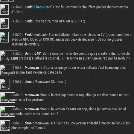
(15h44)
Fwdd
[
i.imgur.com
] C'est fou comme ils chauffent pas les derniers nvidia
d'ailleurs.
(15h33)
Fwdd
Pour te dire, mon GPU est a 33° là :)
(15h26)
Fwdd
lionheart> Ton installation était naze. Jsuis en 7V (donc inaudible) et
avec un GPU OC et un CPU OC, aucun des deux de dépassent 50 sur de grosses
séssions de crysis 2.
(15h25)
Dimitri2401
Bon, j'viens de me rendre compte que j'ai raté la distrib de clé
EUIII gratos (j'ai effacé le courriel...). Personne en aurait une en rab par hasard? :*)
(14h58)
Monowan
là d'après ce que je lis sur elona nethack c'est beaucoup plus
classique, faut ire que ça date de 87
(14h57)
choo.t
Monowan> Ok merci :)
(14h53)
Monowan
choo.t> le côté jap dans un roguelike ça me désarconne un peu
mais ça a l'air profond
(14h52)
Monowan
choo.t> la version de Gurr est top, elona je t'avoue que j'en ai
entendu parler mais jamais testé
(14h43)
choo.t
Monowan> D'ailleur t'as une version android à me conseiller ? C'est
plus complet qu'Elona ?