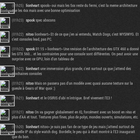
(01h25)
lionheart
spook> oui mais les 5xx reste du fermi, c'est la meme architecture
que les 4xx mais avec une bonne optimisation
(01h23)
spook
spec abscons
(01h22)
nitoo
lionheart> Et de ce que j'en ai entendu, Watch Dogs, c'est WYSIWYG. Et
c'est consoles lead, pas PC.
(01h22)
spook
01:15 > lionheart> Une revision de l'architecture des GTX 460 a donné
les GTX 560... et les contraintes pour une console sont différentes. On peut avoir une
surprise avec ce GPU, loin d'un tableau de
(01h22)
lionheart
une immerssion plus grande, c'est surtout ça que j'attend des
prochaines consoles
(01h21)
nitoo
Mais on passera pas d'un modèle avec quasi aucune texture sur la
gueule à Gears of War quoi :)
(01h21)
lionheart
et le OSIRIS d'ubi m'intrigue. Bref vivement l'E3 !
(01h21)
nitoo
On va gagner globalement en IQ, forcément avec un boost en réso et
plus d'AA et tout. Textures plus fines, plus de polys, mondes ouverts, simulations, etc.
(01h20)
lionheart
nitoo> je suis pas fan de ce type de jeu mais j'attend surtout de
nouvelle IP du style watch dog. Bordelle, le peu qui à était montré à l'E3 inaugurait
que du bon.