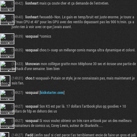
(14h42)
lionheart
mais ça coute cher et ça demande de l'entretien.
(14h40)
lionheart
fwouedd> Non. Le gain en temp/bruit est juste enorme. je tounr a
36°max CPU et 40° pour les GPU avec des ventilo depassant pas les 900 tr/min. ça a
juste rien à voir avec ce que j'avais avant.
(14h39)
vasquaal
*comics
(14h35)
vasquaal
choo.t> ouep un mélange comis manga ultra dynamique et coloré.
(14h33)
Monowan
mon collègue gratte mon téléphone 30 sec et écrase une partie de
Nethack d'une semaine. bien bien
(14h31)
choo.t
vasquaal> Putain ce style, je ne connaissais pas, mais maintenant je
suis fan.
(14h27)
vasquaal
[
kickstarter.com
]
(14h27)
vasquaal
Son KS est par là. 17 dollars l'artbook plus qq goodies + 10
dollars de fdp en dehors des us
(14h27)
vasquaal
Si vous voulez obtenir un très rare artbook par un des meilleurs
dessinateurs de comics us, Corey Lewis, auteur de Sharknife.....
(14h27)
Fwdd
(enfin sauf si c'est parce t'as terriblement encie de faire un gros et joli