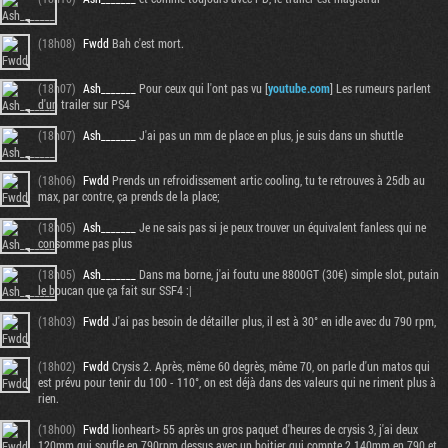
(18h08)
Fwdd
Bah c'est mort.
(18h07)
Ash_______
Pour ceux qui l'ont pas vu [
youtube.com
] Les rumeurs parlent
d'un trailer sur PS4
(18h07)
Ash_______
J'ai pas un mm de place en plus, je suis dans un shuttle
(18h06)
Fwdd
Prends un refroidissement artic cooling, tu te retrouves à 25db au
max, par contre, ça prends de la place;
(18h05)
Ash_______
Je ne sais pas si je peux trouver un équivalent fanless qui ne
consomme pas plus
(18h05)
Ash_______
Dans ma borne, j'ai foutu une 8800GT (30€) simple slot, putain
le boucan que ça fait sur SSF4 :|
(18h03)
Fwdd
J'ai pas besoin de détailler plus, il est à 30° en idle avec du 790 rpm,
(18h02)
Fwdd
Crysis 2. Après, même 60 degrès, même 70, on parle d'un matos qui
est prévu pour tenir du 100 - 110°, on est déjà dans des valeurs qui ne riment plus à
rien.
(18h00)
Fwdd
lionheart> 55 après un gros paquet d'heures de crysis 3, j'ai deux
120mm qui soufle en 790rpm dessus avec un boitier qui compte 2 140mm en 790 et