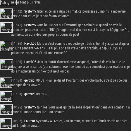
ne me font plus rêver.
(11h42)
System5
filter, et ce sera deja pas mal, ca poussera au moins la moyenne
vers le haut et les jeux baclés aux chiottes
(11h41)
System5
vous hallucinez sur l'eventuel gap technique, quand on voit le
poids des jeux avec texture "HD", j'imagine mal des jeux sur 3 bluray ou 80giga de DL,
au mieux on aura des jeux propres pourri de post
(11h36)
Havok06
Mais si c'est comme avec cette gen, bah si bon il y a, ça va stagner
ensuite pendant 5-6 ans... J'ai plus pris de vraie baffe graphique depuis Crysis 1
personnellement, et c'était une exclue PC.
(11h35)
Havok06
Je suis plutôt d'accord avec vasquaal, j'attend de voir la gueule
des jeux à venir sur pc (qui subiront l'éventuel bon dû aux consoles) pour évaluer si je
dois m'acheter un pc fixe tout neuf ou pas.
(11h34)
gertrudi
09:59 > Fail, je disait Pourtant des enrobé barbus c'est pas ce qui
manque dans wow ^^
(11h33)
gertrudi
09:59 >
(10h25)
System5
tain les "vous avez quitté la zone d'opération" dans Ace combat 7 a
cause du mode poursuite... au secours
(10h02)
Laurent
System5> A. Astier, Van Damme, Mister T et Chuck Norris ont bien
fait la pub de wow...