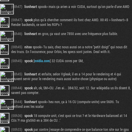
(00h47)
lionheart
spook> mais ça arien a voir CUDA, surtout qu'on parle d'une AMD
(00h47)
spook
plus qu'à chercher comment ils font chez AMD. 00:45 > lionheart> 8
Render backends, ce sont les ROPs ?
(00h46)
lionheart
en gros, ça vaut une 7850 avec une fréquence plus faible.
(00h45)
nitoo
spook> Tu sais, chez nous aussi on a notre "petit doigt" qui nous dit
des trucs. En l'occurence, pour Orbis, les specs sont justes. Deal with it.
(00h45)
spook
[
nvidia.com
] 32 CUDA cores per SM,
(00h45)
lionheart
et enfaite, selon Vgleak, il en a 14 pour le rendering et 4 qui
peuvent servir pour le rendering mais aussi autre chose (physique ou autre)
(00h44)
spook
ah, ok, SM=CU. J'en ai... 384/32, soit 12. Sur wikipédia us ils disent 8,
savent pas compter.
(00h44)
lionheart
spook> heu non, ça à 16 CU (compute unite) une 560ti. Tu
confond avec les scalar
(00h36)
spook
18 compute unit, c'est quoi ce truc ? et le Hardware balanced at 14
CUs ?! ma gtx560 en a 384 de CU. :'
(00h33)
spook
par contre j'essaye de comprendre ce que balance ton site sur le gpu