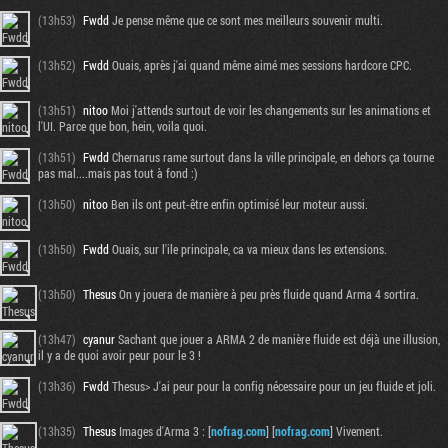
(13h53)
Fwdd
Je pense même que ce sont mes meilleurs souvenir multi.
(13h52)
Fwdd
Ouais, après j'ai quand même aimé mes sessions hardcore CPC.
(13h51)
nitoo
Moi j'attends surtout de voir les changements sur les animations et
l'UI. Parce que bon, hein, voila quoi.
(13h51)
Fwdd
Chernarus rame surtout dans la ville principale, en dehors ça tourne
pas mal....mais pas tout à fond :)
(13h50)
nitoo
Ben ils ont peut-être enfin optimisé leur moteur aussi.
(13h50)
Fwdd
Ouais, sur l'ile principale, ca va mieux dans les extensions.
(13h50)
Thesus
On y jouera de manière à peu près fluide quand Arma 4 sortira.
(13h47)
cyanur
Sachant que jouer a ARMA 2 de manière fluide est déjà une illusion,
il y a de quoi avoir peur pour le 3 !
(13h36)
Fwdd
Thesus> J'ai peur pour la config nécessaire pour un jeu fluide et joli.
(13h35)
Thesus
Images d'Arma 3 : [
nofrag.com
] [
nofrag.com
] Vivement.