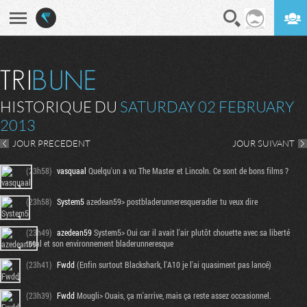
En direct
Digest
HISTORIQUE DU
SATURDAY 02 FEBRUARY
2013
JOUR PRECEDENT
JOUR SUIVANT
(23h58)
vasquaal
Quelqu'un a vu The Master et Lincoln. Ce sont de bons films ?
(23h58)
System5
azedean59> postbladerunneresqueradier tu veux dire
(23h49)
azedean59
System5> Oui car il avait l'air plutôt chouette avec sa liberté
total et son environnement bladerunneresque
(23h41)
Fwdd
(Enfin surtout Blackshark, l'A10 je l'ai quasiment pas lancé)
(23h39)
Fwdd
Mougli> Ouais, ça m'arrive, mais ça reste assez occasionnel.