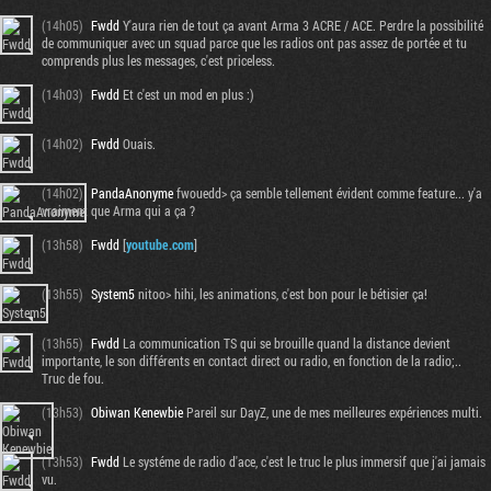
(14h05)
Fwdd
Y'aura rien de tout ça avant Arma 3 ACRE / ACE. Perdre la possibilité
de communiquer avec un squad parce que les radios ont pas assez de portée et tu
comprends plus les messages, c'est priceless.
(14h03)
Fwdd
Et c'est un mod en plus :)
(14h02)
Fwdd
Ouais.
(14h02)
PandaAnonyme
fwouedd> ça semble tellement évident comme feature... y'a
vraiment que Arma qui a ça ?
(13h58)
Fwdd
[
youtube.com
]
(13h55)
System5
nitoo> hihi, les animations, c'est bon pour le bétisier ça!
(13h55)
Fwdd
La communication TS qui se brouille quand la distance devient
importante, le son différents en contact direct ou radio, en fonction de la radio;..
Truc de fou.
(13h53)
Obiwan Kenewbie
Pareil sur DayZ, une de mes meilleures expériences multi.
(13h53)
Fwdd
Le systéme de radio d'ace, c'est le truc le plus immersif que j'ai jamais
vu.