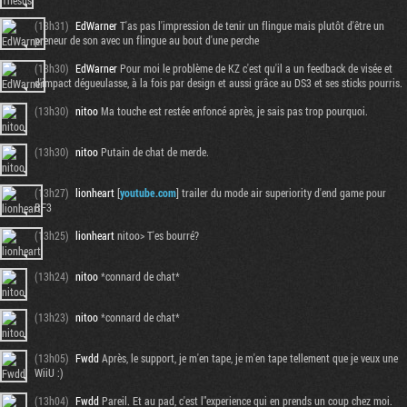
(13h31)
EdWarner
T'as pas l'impression de tenir un flingue mais plutôt d'être un
preneur de son avec un flingue au bout d'une perche
(13h30)
EdWarner
Pour moi le problème de KZ c'est qu'il a un feedback de visée et
d'impact dégueulasse, à la fois par design et aussi grâce au DS3 et ses sticks pourris.
(13h30)
nitoo
Ma touche est restée enfoncé après, je sais pas trop pourquoi.
(13h30)
nitoo
Putain de chat de merde.
(13h27)
lionheart
[
youtube.com
] trailer du mode air superiority d'end game pour
BF3
(13h25)
lionheart
nitoo> T'es bourré?
(13h24)
nitoo
*connard de chat*
(13h23)
nitoo
*connard de chat*
(13h05)
Fwdd
Après, le support, je m'en tape, je m'en tape tellement que je veux une
WiiU :)
(13h04)
Fwdd
Pareil. Et au pad, c'est l"experience qui en prends un coup chez moi.