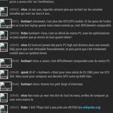
qu'on a aucun info' sur l'architecture.
(00h52)
nitoo
Je sais pas, regardez certains jeux qui sortent sur les consoles
actuelles qui vont sur leurs 8 ans...
(00h51)
lionheart
clairement, c'est plus des GPU/CPU mobile. Et les specs de l'oribis
c'ets un tres bon laptop gamer mais meme comme ça, c'est difficilement comparable.
(00h50)
Risbo
lionheart> Faux, c'est un dérivé du matos PC, avec les optimisations
on peut espérer que ça envois du bois quand même !
(00h49)
nitoo
Ils foutront jamais des parts PC high end directos dans une console.
Déjà parce que c'est infaisable financièrement, et puis parce que c'est totalement
overkill dans un système fermé.
(00h48)
lionheart
nitoo a raison, c'est difficillement comparable avec du matos PC.
(00h48)
spook
00:47 > lionheart> c'était pour mon calcul de CU (SM) pour ma GTX
560. Mais aussi pour comparer aux derniers GPU autre qu'AMD hein.
(00h48)
lionheart
nitoo> hmmm ton petit doigt m'interresse.
(00h48)
nitoo
Nan mais ça veut rien dire du tout les mecs, arrêtez de comparer ça
avec votre matos là.
(00h47)
Risbo
1.843 Tflops Soit a peu près une HD7850 [
en.wikipedia.org
]