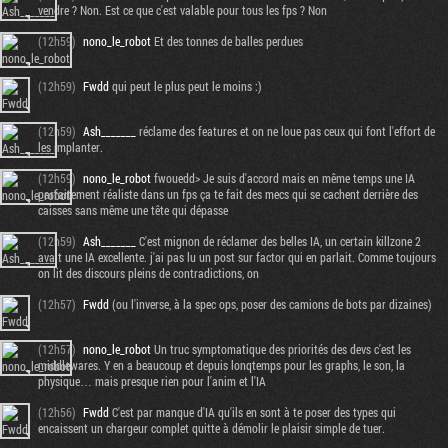
vendre ? Non. Est ce que c'est valable pour tous les fps ? Non
(12h59)
nono_le_robot
Et des tonnes de balles perdues
(12h59)
Fwdd
qui peut le plus peut le moins :)
(12h59)
Ash_______
réclame des features et on ne loue pas ceux qui font l'effort de
les implanter.
(12h59)
nono_le_robot
fwouedd> Je suis d'accord mais en même temps une IA
parfaitement réaliste dans un fps ça te fait des mecs qui se cachent derrière des
caisses sans même une tête qui dépasse
(12h59)
Ash_______
C'est mignon de réclamer des belles IA, un certain killzone 2
avait une IA excellente. j'ai pas lu un post sur factor qui en parlait. Comme toujours
on lit des discours pleins de contradictions, on
(12h57)
Fwdd
(ou l'inverse, à la spec ops, poser des camions de bots par dizaines)
(12h57)
nono_le_robot
Un truc symptomatique des priorités des devs c'est les
middlewares. Y en a beaucoup et depuis lonqtemps pour les graphs, le son, la
physique… mais presque rien pour l'anim et l'IA
(12h56)
Fwdd
C'est par manque d'IA qu'ils en sont à te poser des types qui
encaissent un chargeur complet quitte à démolir le plaisir simple de tuer.