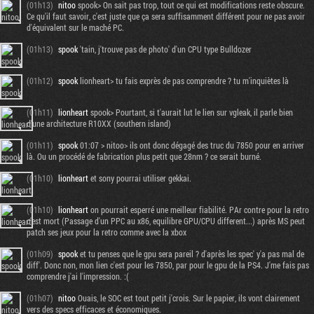
(01h13)
nitoo
spook> On sait pas trop, tout ce qui est modifications reste obscure.
Ce qu'il faut savoir, c'est juste que ça sera suffisamment différent pour ne pas avoir
d'équivalent sur le maché PC.
(01h13)
spook
'tain, j'trouve pas de photo' d'un CPU type Bulldozer
(01h12)
spook
lionheart> tu fais exprès de pas comprendre ? tu m'inquiètes là
(01h11)
lionheart
spook> Pourtant, si t'aurait lut le lien sur vgleak, il parle bien
d'une architecture R10XX (southern island)
(01h11)
spook
01:07 > nitoo> ils ont donc dégagé des truc du 7850 pour en arriver
là. Ou un procédé de fabrication plus petit que 28nm ? ce serait burné.
(01h10)
lionheart
et sony pourrai utiliser gekkai.
(01h10)
lionheart
on pourrait esperré une meilleur fiabilité. PAr contre pour la retro
c'est mort (Passage d'un PPC au x86, equilibre GPU/CPU different...) après MS peut
patch ses jeux pour la retro comme avec la xbox
(01h09)
spook
et tu penses que le gpu sera pareil ? d'après les spec' y'a pas mal de
diff'. Donc non, mon lien c'est pour les 7850, par pour le gpu de la PS4. J'me fais pas
comprendre j'ai l'impression. :(
(01h07)
nitoo
Ouais, le SOC est tout petit j'crois. Sur le papier, ils vont clairement
vers des specs efficaces et économiques.