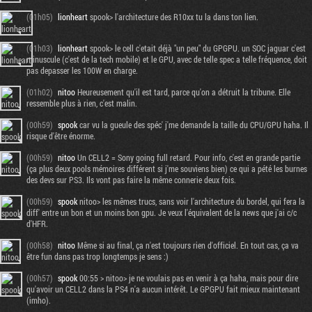
(01h05)
lionheart
spook> l'architecture des R10xx tu la dans ton lien.
(01h03)
lionheart
spook> le cell c'etait déjà "un peu" du GPGPU. un SOC jaguar c'est
minuscule (c'est de la tech mobile) et le GPU, avec de telle spec a telle fréquence, doit
pas depasser les 100W en charge.
(01h02)
nitoo
Heureusement qu'il est tard, parce qu'on a détruit la tribune. Elle
ressemble plus à rien, c'est malin.
(00h59)
spook
car vu la gueule des spéc' j'me demande la taille du CPU/GPU haha. Il
risque d'être énorme.
(00h59)
nitoo
Un CELL2 = Sony going full retard. Pour info, c'est en grande partie
(ça plus deux pools mémoires différent si j'me souviens bien) ce qui a pété les burnes
des devs sur PS3. Ils vont pas faire la même connerie deux fois.
(00h59)
spook
nitoo> les mêmes trucs, sans voir l'architecture du bordel, qui fera la
diff' entre un bon et un moins bon gpu. Je veux l'équivalent de la news que j'ai c/c
d'HFR.
(00h58)
nitoo
Même si au final, ça n'est toujours rien d'officiel. En tout cas, ça va
être fun dans pas trop longtemps je sens :)
(00h57)
spook
00:55 > nitoo> je ne voulais pas en venir à ça haha, mais pour dire
qu'avoir un CELL2 dans la PS4 n'a aucun intérêt. Le GPGPU fait mieux maintenant
(imho).