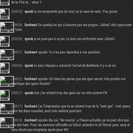
de la PS4 et... what ?
(00h33)
spook
tu ne comprends pas du tout où je veux en venir. Pas grave.
(00h30)
lionheart
Ou quelqu'un qui n'assume pas ses propos. JulienC doit approuver
ta fuite
(00h29)
spook
je ne joue pas à ce jeu, tu dois me confondre avec JulienC
(00h27)
lionheart
spook> Tu n'as pas répondue à ma question.
(00h26)
spook
tu sais, l'équipe a annoncé l'arrivé de Beckham il y a un an.
(00h22)
lionheart
spook> On tiens les paries que ces spec seront très proche voir
identique des specs finales?
(00h21)
spook
non, j'en attend trop des gens sur un site comme FN
(00h17)
lionheart
j'ai l'impression que tu en attend trop de la "next gen". c'est specs,
pour les deux consoles, sont très realiste pourtant.
(00h16)
lionheart
spook> Ba oui, "les source", a l'heure actuelle, ça ne peut etre que
des dev hein. Pour les annonce officielle va falloir attendre le 20 février pour sony et
sans doute pas longtemp après pour MS