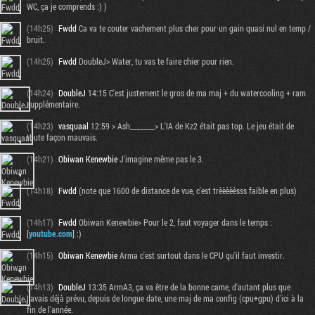
WC, ça je comprends :) )
(14h25)
Fwdd
Ca va te couter vachement plus cher pour un gain quasi nul en temp /
bruit.
(14h25)
Fwdd
DoubleJ> Water, tu vas te faire chier pour rien.
(14h24)
DoubleJ
14:15 C'est justement le gros de ma maj + du watercooling + ram
supplémentaire.
(14h23)
vasquaal
12:59 > Ash_______> L'IA de Kz2 était pas top. Le jeu était de
toute façon mauvais.
(14h21)
Obiwan Kenewbie
J'imagine même pas le 3.
(14h18)
Fwdd
(note que 1600 de distance de vue, c'est trèèèèèsss faible en plus)
(14h17)
Fwdd
Obiwan Kenewbie> Pour le 2, faut voyager dans le temps :
[
youtube.com
] :)
(14h15)
Obiwan Kenewbie
Arma c'est surtout dans le CPU qu'il faut investir.
(14h13)
DoubleJ
13:35 ArmA3, ça va être de la bonne came, d'autant plus que
j'avais déjà prévu, depuis de longue date, une maj de ma config (cpu+gpu) d'ici à la
fin de l'année.