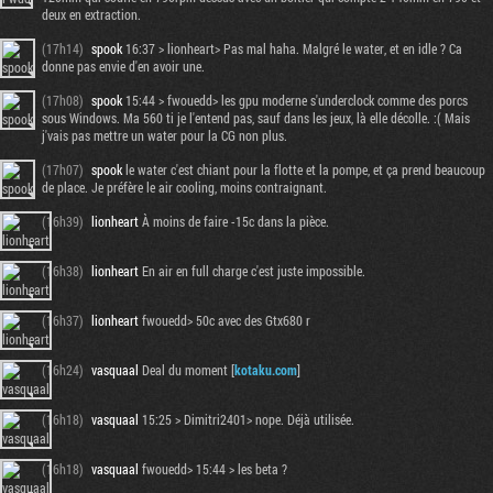
deux en extraction.
(17h14)
spook
16:37 > lionheart> Pas mal haha. Malgré le water, et en idle ? Ca
donne pas envie d'en avoir une.
(17h08)
spook
15:44 > fwouedd> les gpu moderne s'underclock comme des porcs
sous Windows. Ma 560 ti je l'entend pas, sauf dans les jeux, là elle décolle. :( Mais
j'vais pas mettre un water pour la CG non plus.
(17h07)
spook
le water c'est chiant pour la flotte et la pompe, et ça prend beaucoup
de place. Je préfère le air cooling, moins contraignant.
(16h39)
lionheart
À moins de faire -15c dans la pièce.
(16h38)
lionheart
En air en full charge c'est juste impossible.
(16h37)
lionheart
fwouedd> 50c avec des Gtx680 r
(16h24)
vasquaal
Deal du moment [
kotaku.com
]
(16h18)
vasquaal
15:25 > Dimitri2401> nope. Déjà utilisée.
(16h18)
vasquaal
fwouedd> 15:44 > les beta ?