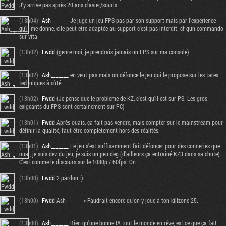
J'y arrive pas après 20 ans clavier/souris.
(13h04)
Ash_______
Je juge un jeu FPS pas par son support mais par l'experience
qu'il me donne, elle peut etre adaptée au support c'est pas interdit. cf gun commando
sur vita
(13h02)
Fwdd
(genre moi, je prendrais jamais un FPS sur ma console)
(13h02)
Ash_______
en veut pas mais on défonce le jeu qui le propose sur les tares
techniques à côté
(13h02)
Fwdd
(Je pense que le probleme de KZ, c'est qu'il est sur PS. Les gros
exigeants du FPS sont certainement sur PC)
(13h01)
Fwdd
Après ouais, ça fait pas vendre, mais compter sur le mainstream pour
définir la qualité, faut être completement hors des réalités.
(13h01)
Ash_______
Le jeu s'est suffisamment fait défoncer pour des conneries que
ouai, je suis dev du jeu, je suis un peu deg (d'ailleurs ça entrainé KZ3 dans sa chute).
C'est comme le discours sur le 1080p / 60fps. On
(13h00)
Fwdd
2 pardon :)
(13h00)
Fwdd
Ash_______> Faudrait encore qu'on y joue à ton killzone 25.
(13h00)
Ash_______
Bien qu'une bonne IA tout le monde en rêve, est ce que ça fait