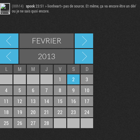
(00h14)
spook
23:51 > lionheart> pas de source. Et même, ça va encore être un dév'
ou je ne sais quoi encore.
FEVRIER
2013
L
M
M
J
V
S
D
1
2
3
4
5
6
7
8
9
10
11
12
13
14
15
16
17
18
19
20
21
22
23
24
25
26
27
28