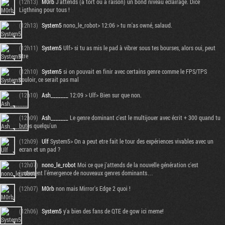
(12h13)
M0rb
J'attends (à tort ou à raison) un bond niveau éclairage. Dice
Ligthning pour tous !
(12h13)
System5
nono_le_robot> 12:06 > tu m'as owné, salaud.
(12h11)
System5
Ulf> si tu as mis le pad à vibrer sous tes bourses, alors oui, peut
etre
(12h10)
System5
si on pouvait en finir avec certains genre comme le FPS/TPS
couloir, ce serait pas mal
(12h10)
Ash_______
12:09 > Ulf> Bien sur que non.
(12h09)
Ash_______
Le genre dominant c'est le multijouer avec écrit + 300 quand tu
butes quelqu'un
(12h09)
Ulf
System5> On a peut etre fait le tour des expériences vivables avec un
ecran et un pad ?
(12h07)
nono_le_robot
Moi ce que j'attends de la nouvelle génération c'est
justement l'émergence de nouveaux genres dominants…
(12h07)
M0rb
non mais Mirror's Edge 2 quoi !
(12h06)
System5
y'a bien des fans de QTE de gow ici meme!