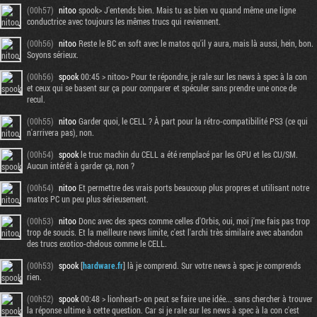
(00h57)
nitoo
spook> J'entends bien. Mais tu as bien vu quand même une ligne
conductrice avec toujours les mêmes trucs qui reviennent.
(00h56)
nitoo
Reste le BC en soft avec le matos qu'il y aura, mais là aussi, hein, bon.
Soyons sérieux.
(00h56)
spook
00:45 > nitoo> Pour te répondre, je rale sur les news à spec à la con
et ceux qui se basent sur ça pour comparer et spéculer sans prendre une once de
recul.
(00h55)
nitoo
Garder quoi, le CELL ? À part pour la rétro-compatibilité PS3 (ce qui
n'arrivera pas), non.
(00h54)
spook
le truc machin du CELL a été remplacé par les GPU et les CU/SM.
Aucun intérêt à garder ça, non ?
(00h54)
nitoo
Et permettre des vrais ports beaucoup plus propres et utilisant notre
matos PC un peu plus sérieusement.
(00h53)
nitoo
Donc avec des specs comme celles d'Orbis, oui, moi j'me fais pas trop
trop de soucis. Et la meilleure news limite, c'est l'archi très similaire avec abandon
des trucs exotico-chelous comme le CELL.
(00h53)
spook
[
hardware.fr
] là je comprend. Sur votre news à spec je comprends
rien.
(00h52)
spook
00:48 > lionheart> on peut se faire une idée... sans chercher à trouver
la réponse ultime à cette question. Car si je rale sur les news à spec à la con c'est