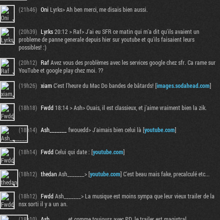
(21h46)
Oni
Lyrks> Ah ben merci, me disais bien aussi.
(20h39)
Lyrks
20:12 > Raf> J'ai eu SFR ce matin qui m'a dit qu'ils avaient un
probleme de panne generale depuis hier sur youtube et qu'ils faisaient leurs
possibles! :)
(20h12)
Raf
Avez vous des problèmes avec les services google chez sfr. Ca rame sur
YouTube et google play chez moi. ??
(19h26)
xiam
C'est l'heure du Mac Do bandes de bâtards! [
images.sodahead.com
]
(18h18)
Fwdd
18:14 > Ash> Ouais, il est classieux, et j'aime vraiment bien la zik.
(18h14)
Ash_______
fwouedd> J'aimais bien celui là [
youtube.com
]
(18h14)
Fwdd
Celui qui date : [
youtube.com
]
(18h12)
thedan
Ash_______> [
youtube.com
] C'est beau mais fake, precalculé etc...
(18h12)
Fwdd
Ash_______> La musique est moins sympa que leur vieux trailer de la
nsx sorti il y a un an.
(18h10)
Ash_______
et comme toujours avec PD, le trailer est magistral