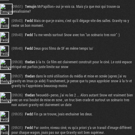
(09h51)
Temujin
MrPapillon> oui je vois ca. Mais y'a que moi qui trouve ca
genialissime?
(09h43)
Fwdd
Mais ce que je crains, c'est qu'il dégage vite des salles. Gravity va y
rester un bon moment.
(09h40)
Fwdd
Tu me vends surtout Snow avec ton "un scénario tres noir" :)
(09h40)
Fwdd
Deux gros films de SF en même temps \o/
(09h38)
thedan
à la tv. Ce film est clairement construit pour le ciné. Le coté espace
etriqué est parfois juste limite sur snow
(09h37)
thedan
dans le coté utilisation du média et mise en scnée (apres j'ai vu
gravity en Imax ça aide) Franchement, je pense que tu peux apprécier snow à la tv et
gravity tu l'appréciera beaucoup moins
(09h36)
thedan
fwouedd> perso, j'ai vu les 2 ... Alors autant Snow est vraiment bien
avec un vrai boulot de mise en scne , un truc bien crade et surtout un scénario tres
noir autant gravity est clairement un date
(09h35)
Fwdd
Fin ça se trouve, jvais enchainer les deux.
(09h31)
Fwdd
Par contre, niveau ciné, vu qu'a priori y'a un travail d'image différent
pour chaque wagon, jsuis pas sur que Gravity soit bien supérieur.