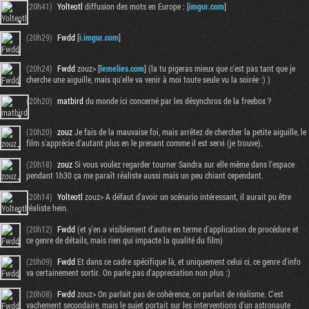
(20h41)
Yolteotl
diffusion des mots en Europe : [
imgur.com
]
(20h29)
Fwdd
[
i.imgur.com
]
(20h24)
Fwdd
zouz> [
lemelies.com
] (la tu pigeras mieux que c'est pas tant que je
cherche une aiguille, mais qu'elle va venir à moi toute seule vu la soirée :) )
(20h20)
matbird
du monde ici concerné par les désynchros de la freebox ?
(20h20)
zouz
Je fais de la mauvaise foi, mais arrêtez de chercher la petite aiguille, le
film s'apprécie d'autant plus en le prenant comme il est servi (je trouve).
(20h18)
zouz
Si vous voulez regarder tourner Sandra sur elle même dans l'espace
pendant 1h30 ça me paraît réaliste aussi mais un peu chiant cependant.
(20h14)
Yolteotl
zouz> A défaut d'avoir un scénario intéressant, il aurait pu être
réaliste hein.
(20h12)
Fwdd
(et y'en a visiblement d'autre en terme d'application de procédure et
ce genre de détails, mais rien qui impacte la qualité du film)
(20h09)
Fwdd
Et dans ce cadre spécifique là, et uniquement celui ci, ce genre d'info
va certainement sortir. On parle pas d'appreciation non plus :)
(20h08)
Fwdd
zouz> On parlait pas de cohérence, on parlait de réalisme. C'est
vachement secondaire, mais le sujet portait sur les interventions d'un astronaute