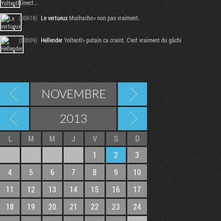
Kinect...
(00h18)
Le vertueux
Muchacho> non pas vraiment.
(00h09)
Hellender
Yolteotl> putain ca craint. C'est vraiment du gâchi
NOVEMBRE
2013
L
M
M
J
V
S
D
1
2
3
4
5
6
7
8
9
10
11
12
13
14
15
16
17
18
19
20
21
22
23
24