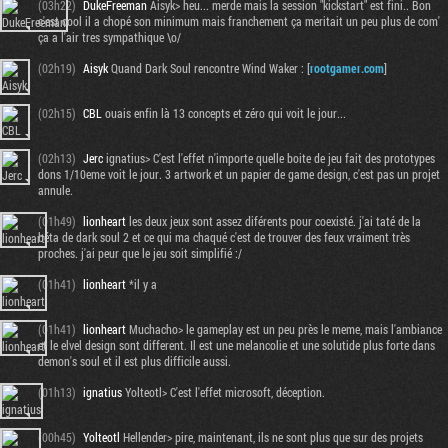
(03h22)
DukeFreeman
Aisyk> heu... merde mais la session "kickstart" est fini.. Bon
c'est cool il a chopé son minimum mais franchement ça meritait un peu plus de com'
ça a l'air tres sympathique \o/
(02h19)
Aisyk
Quand Dark Soul rencontre Wind Waker : [
rootgamer.com
]
(02h15)
CBL
ouais enfin là 13 concepts et zéro qui voit le jour...
(02h13)
Jerc
ignatius> C'est l'effet n'importe quelle boite de jeu fait des prototypes
dons 1/10eme voit le jour. 3 artwork et un papier de game design, c'est pas un projet
annule.
(01h49)
lionheart
les deux jeux sont assez diférents pour coexisté. j'ai taté de la
béta de dark soul 2 et ce qui ma chaqué c'est de trouver des feux vraiment très
proches. j'ai peur que le jeu soit simplifié :/
(01h41)
lionheart
*il y a
(01h41)
lionheart
Muchacho> le gameplay est un peu près le meme, mais l'ambiance
et le elvel design sont different. Il est une melancolie et une solutide plus forte dans
demon's soul et il est plus difficile aussi.
(01h13)
ignatius
Yolteotl> C'est l'effet microsoft, déception.
(00h45)
Yolteotl
Hellender> pire, maintenant, ils ne sont plus que sur des projets