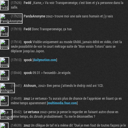
(17h26)
Fwdd
_Kame_> Va voir Transperceneige, c'est bien et y'a personne dans la
salle.
(17h23)
PandaAnonyme
zouz> trouve moi une sale sans humain et j'y vais
(17h19)
Fwdd
Donc Transperceneige, ça tue.
(17h14)
spook
Visible uniquement au musée Ghibli, jamais édité en vidéo, c'est la
seule possibilité de voir le court métrage suite de "Mon voisin Totoro" sans se
déplacer jusqu'au Japon.
(17h13)
spook
[
dailymotion.com
]
(15h44)
spook
09:31 > fwouedd> Je wigole.
(15h41)
Atchoum_
zouz> Ben perso j'attends le dvdrip xvid avi 1CD.
(14h49)
zouz
Le vertueux> Tu aurais plus de chance de l'apprécier en lisant ça en
même temps aparemment [
multimedia.fnac.com
]
(14h42)
Le vertueux
zouz> perso je pense le regarder en faisant autre chose en
même temps, du zbrush probablement. Tu me le déconseilles ?
(14h39)
zouz
Un cllègue de taf m'a même dit "Oué je men fout de toutes façons je le