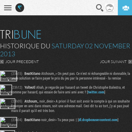
En direct
Digest
HISTORIQUE DU
SATURDAY 02 NOVEMBER
2013
JOUR PRECEDENT
JOUR SUIVANT
(23h15)
BeatKitano
Atchoum_> On peut pas. Ce n'est ni échangeable ni donnable, la
seule solution se faire payer le prix du jeu par la personne intéressé - la remise
(23h12)
Yolteotl
Ahah, je regarde par hasard un tweet de Christophe Balestra, et
comme par hasard, qui essaie de faire ami ami avec ? [
twitter.com
]
(23h05)
Atchoum_
noir_desir> A priori il faut soit avoir le compte à qui on souhaite
l'envoyer en ami dans steam, soit une adresse mail. Ceci dit tu as tort, j'y ai pas joué
mais il parait qu'il est très bon.
(23h04)
BeatKitano
noir_desir> Tu peux pas :| [
dl.dropboxusercontent.com
]