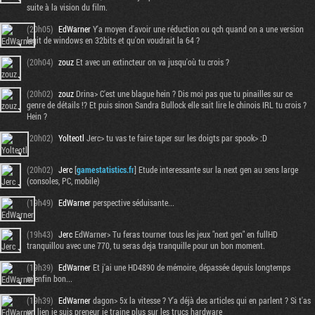
suite à la vision du film.
(20h05)
EdWarner
Y'a moyen d'avoir une réduction ou qch quand on a une version
legit de windows en 32bits et qu'on voudrait la 64 ?
(20h04)
zouz
Et avec un extincteur on va jusqu'où tu crois ?
(20h02)
zouz
Drina> C'est une blague hein ? Dis moi pas que tu pinailles sur ce
genre de détails !? Et puis sinon Sandra Bullock elle sait lire le chinois IRL tu crois ?
Hein ?
(20h02)
Yolteotl
Jerc> tu vas te faire taper sur les doigts par spook> :D
(20h02)
Jerc
[
gamestatistics.fr
] Etude interessante sur la next gen au sens large
(consoles, PC, mobile)
(19h49)
EdWarner
perspective séduisante...
(19h43)
Jerc
EdWarner> Tu feras tourner tous les jeux "next gen" en fullHD
tranquillou avec une 770, tu seras deja tranquille pour un bon moment.
(19h39)
EdWarner
Et j'ai une HD4890 de mémoire, dépassée depuis longtemps
m'enfin bon...
(19h39)
EdWarner
dagon> 5x la vitesse ? Y'a déjà des articles qui en parlent ? Si t'as
un lien je suis preneur je traine plus sur les trucs hardware