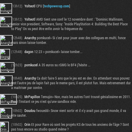
(13h12)
Yolteotl
CPU [
techpowerup.com
]
(13h12)
Yolteotl
AMD tient une conf le 12 novembre dont : "Dominic Mallinson,
senior vice president, Software, Sony: "Inside PlayStation 4: Building the Best Place
to Play" On va peut être enfin avoir la fréquence du
(12h48)
Anarchy
pomkucel> Si c'est pour jouer avec des collegues en multi, fonce
mais sinon laisse tomber.
(12h48)
dagon
12:23 > pomkucel> laisse tomber...
(12h23)
pomkucel
A 35 euros su rGMG le BF4 j’hésite ...
(10h40)
Anarchy
Ca doit faire 5 ans que le jeu est en dev. En attendant vous pouvez
test l'autre jeu de lapin fait pas le meme gars, il est plutot fun. Mais extremement dur
a maitriser par contre.
(10h25)
MrPapillon
Temujin> Non, mais les autres l'ont trouvé génialissime en 2011.
Pour l'instant ce jeu n'est qu'une sandbox vide.
(10h02)
Doudou
fwouedd> Snow vient sortir et il n'y avait pas grand monde, il va
vite sauter.
(10h02)
Orin
Et pour Rare où sont les projets KS de tous les anciens de l'âge ? Sont
pas tous encore au studio quand même ?