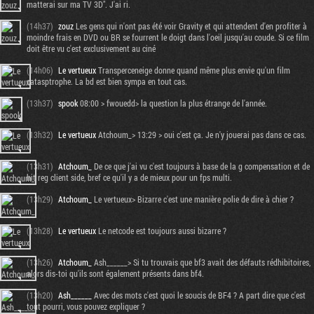
matterai sur ma TV 3D". J'ai ri.
(14h37)
zouz
Les gens qui n'ont pas été voir Gravity et qui attendent d'en profiter à
moindre frais en DVD ou BR se fourrent le doigt dans l'oeil jusqu'au coude. Si ce film
doit être vu c'est exclusivement au ciné
(14h06)
Le vertueux
Transperceneige donne quand même plus envie qu'un film
catasptrophe. La bd est bien sympa en tout cas.
(13h37)
spook
08:00 > fwouedd> la question la plus étrange de l'année.
(13h32)
Le vertueux
Atchoum_> 13:29 > oui c'est ça. Je n'y jouerai pas dans ce cas.
(13h31)
Atchoum_
De ce que j'ai vu c'est toujours à base de la g compensation et de
hit reg client side, bref ce qu'il y a de mieux pour un fps multi.
(13h29)
Atchoum_
Le vertueux> Bizarre c'est une manière polie de dire à chier ?
(13h28)
Le vertueux
Le netcode est toujours aussi bizarre ?
(13h26)
Atchoum_
Ash______> Si tu trouvais que bf3 avait des défauts rédhibitoires,
alors dis-toi qu'ils sont également présents dans bf4.
(13h20)
Ash______
Avec des mots c'est quoi le soucis de BF4 ? A part dire que c'est
tout pourri, vous pouvez expliquer ?