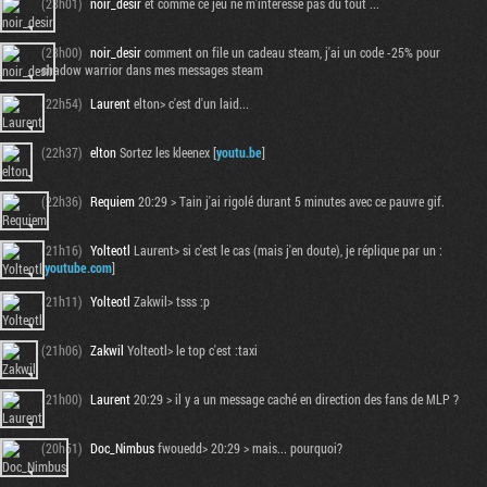
(23h01)
noir_desir
et comme ce jeu ne m'interesse pas du tout ...
(23h00)
noir_desir
comment on file un cadeau steam, j'ai un code -25% pour
shadow warrior dans mes messages steam
(22h54)
Laurent
elton> c'est d'un laid...
(22h37)
elton
Sortez les kleenex [
youtu.be
]
(22h36)
Requiem
20:29 > Tain j'ai rigolé durant 5 minutes avec ce pauvre gif.
(21h16)
Yolteotl
Laurent> si c'est le cas (mais j'en doute), je réplique par un :
[
youtube.com
]
Tribune
(21h11)
Yolteotl
Zakwil> tsss :p
(21h06)
Zakwil
Yolteotl> le top c'est :taxi
(21h00)
Laurent
20:29 > il y a un message caché en direction des fans de MLP ?
(20h51)
Doc_Nimbus
fwouedd> 20:29 > mais... pourquoi?