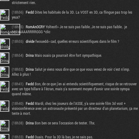
strictement rien.
(18h56)
Fwdd
Dites les habitués de la 3D. La VOST en 3D, ca flingue pas trop les
yeux?
(18h55)
RomAnOCRY
Yolteotl> Je ne suis pas faible..Je ne suis pas faible.. je
ne....AAAARRRRGGG *clic
(18h55)
divide
fwouedd> cad, quelles erreurs scientifiques dans le film ?
(18h54)
Drina
Mais ouais ça pourrait être fort sympathique.
(18h53)
Drina
Salut je viens vous dire que ce que vous venez de voir c'est n'imp.
Allez à plus !
(18h41)
Fwdd
Bon, de ce que j'en ai entendu scientifiquement, risque de se retrouver
avec un type hillare à l'écran, mais y'a surement moyen d'avoir une soirée sympa
quand même.
(18h40)
Fwdd
Mardi, chez les joueurs de l'ASSE, y'a une soirée film 3d vost +
visioconférence avec un astronaute présenté par un directeur d'un planetarium, ça me
tente à mort.
(18h38)
Drina
Bon ben ce sera l'occasion de tester. Thx.
(18h33)
Fwdd
Ouais. Pour la 3D là bas, je ne sais pas.