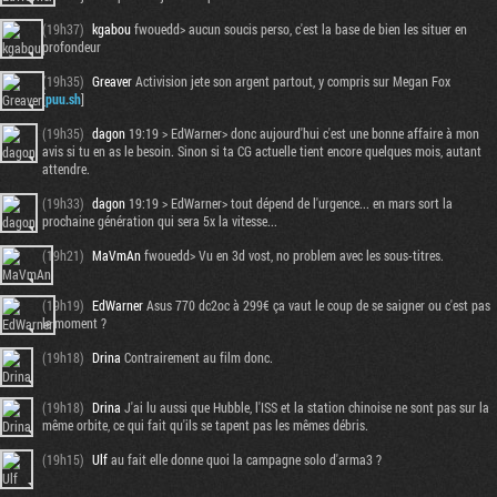
(19h37)
kgabou
fwouedd> aucun soucis perso, c'est la base de bien les situer en
profondeur
(19h35)
Greaver
Activision jete son argent partout, y compris sur Megan Fox
[
puu.sh
]
(19h35)
dagon
19:19 > EdWarner> donc aujourd'hui c'est une bonne affaire à mon
avis si tu en as le besoin. Sinon si ta CG actuelle tient encore quelques mois, autant
attendre.
(19h33)
dagon
19:19 > EdWarner> tout dépend de l'urgence... en mars sort la
prochaine génération qui sera 5x la vitesse...
(19h21)
MaVmAn
fwouedd> Vu en 3d vost, no problem avec les sous-titres.
(19h19)
EdWarner
Asus 770 dc2oc à 299€ ça vaut le coup de se saigner ou c'est pas
le moment ?
(19h18)
Drina
Contrairement au film donc.
(19h18)
Drina
J'ai lu aussi que Hubble, l'ISS et la station chinoise ne sont pas sur la
même orbite, ce qui fait qu'ils se tapent pas les mêmes débris.
(19h15)
Ulf
au fait elle donne quoi la campagne solo d'arma3 ?