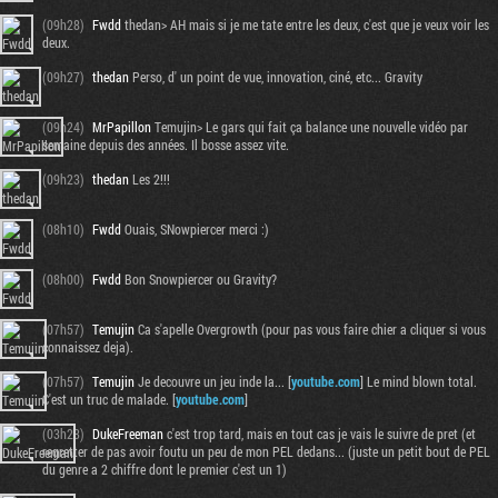
(09h28)
Fwdd
thedan> AH mais si je me tate entre les deux, c'est que je veux voir les
deux.
(09h27)
thedan
Perso, d' un point de vue, innovation, ciné, etc... Gravity
(09h24)
MrPapillon
Temujin> Le gars qui fait ça balance une nouvelle vidéo par
semaine depuis des années. Il bosse assez vite.
(09h23)
thedan
Les 2!!!
(08h10)
Fwdd
Ouais, SNowpiercer merci :)
(08h00)
Fwdd
Bon Snowpiercer ou Gravity?
(07h57)
Temujin
Ca s'apelle Overgrowth (pour pas vous faire chier a cliquer si vous
connaissez deja).
(07h57)
Temujin
Je decouvre un jeu inde la... [
youtube.com
] Le mind blown total.
C'est un truc de malade. [
youtube.com
]
(03h23)
DukeFreeman
c'est trop tard, mais en tout cas je vais le suivre de pret (et
regretter de pas avoir foutu un peu de mon PEL dedans... (juste un petit bout de PEL
du genre a 2 chiffre dont le premier c'est un 1)