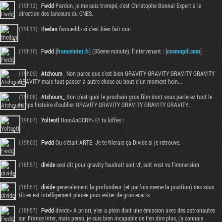
(19h12)
Fwdd
Pardon, je me suis trompé, c'est Christophe Bonnal Expert à la
direction des lanceurs du CNES.
(19h11)
thedan
fwouedd> si c'est bien fait non
(19h10)
Fwdd
[
franceinter.fr
] (35eme minute), l'intervenant : [
cosmopif.com
]
(19h09)
Atchoum_
Non parce que c'est bien GRAVITY GRAVITY GRAVITY GRAVITY
GRAVITY mais faut passer à autre chose au bout d'un moment hein...
(19h08)
Atchoum_
Bon c'est quoi le prochain gros film dont vous parlerez tout le
temps histoire d'oublier GRAVITY GRAVITY GRAVITY GRAVITY GRAVITY...
(19h07)
Yolteotl
RomAnOCRY> Et tu kiffes !
(19h03)
Fwdd
Ou c'était ARTE. Je te filerais ça Divide si je retrouve.
(18h57)
divide
ceci dit pour gravity faudrait soit vf, soit vnst vu l'immersion
(18h57)
divide
generalement la profondeur (et parfois meme la position) des sous
titres est intelligement placée pour eviter de gros ecarts
(18h57)
Fwdd
divide> A priori, y'en a plein dixit une émission avec des astronautes
sur France Inter, mais perso, je suis bien incapable de t'en dire plus, j'y connais