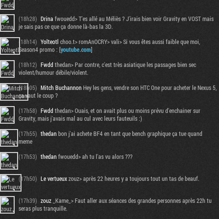
(18h28)
Drina
fwouedd> T'es allé au Méliès ? J'irais bien voir Gravity en VOST mais
je sais pas ce que ça donne là-bas la 3D.
(18h14)
Yolteotl
choo.t> romAnOCRY> vali> Si vous êtes aussi faible que moi,
Season4 promo : [
youtube.com
]
(18h12)
Fwdd
thedan> Par contre, c'est très asiatique les passages bien sec
violent/humour débile/violent.
(18h05)
Mitch Buchannon
Hey les gens, vendre son HTC One pour acheter le Nexus 5,
ça vaut le coup ?
(17h58)
Fwdd
thedan> Ouais, et on avait plus ou moins prévu d'enchainer sur
Gravity, mais j'avais mal au cul avec leurs fauteuils :)
(17h55)
thedan
bon j'ai achete BF4 en tant que bench graphique ça tue quand
meme
(17h53)
thedan
fwouedd> ah tu l'as vu alors ???
(17h50)
Le vertueux
zouz> après 22 heures y a toujours tout un tas de beauf.
(17h39)
zouz
_Kame_> Faut aller aux séances des grandes personnes après 22h tu
seras plus tranquille.