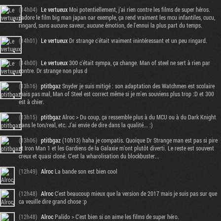
(14h04)
Le vertueux
Moi potentiellement, j'ai rien contre les films de super héros.
j'adore le film big man japan oar exemple, ça rend vraiment les mcu infantiles, cucu,
ringard, sans aucune saveur, aucune émotion, de l'ennui la plus part du temps.
(14h01)
Le vertueux
Dr strange c'était vraiment inintéressant et un peu ringard.
(14h00)
Le vertueux
300 c'était sympa, ça change. Man of steel ne sert à rien par
contre. Dr strange non plus d
(13h16)
ptitbgaz
Snyder je suis mitigé : son adaptation des Watchmen est scolaire
mais pas mal, Man of Steel est correct même si je m'en souviens plus trop :D et 300
est à chier.
(13h15)
ptitbgaz
Alroc > Du coup, ça ressemble plus à du MCU ou à du Dark Knight
dans le ton/real, etc. J'ai envie de dire dans la qualité... :)
(13h06)
ptitbgaz
(10h13) haha je compatis. Quoique Dr Strange man est pas si pire
et Iron Man 1 et les Gardiens de la Galaxie m'ont plutôt diverti. Le reste est souvent
creux et quasi cloné. C'est la wharolisation du blockbuster...
(12h49)
Alroc
La bande son est bien cool
(12h48)
Alroc
C'est beaucoup mieux que la version de 2017 mais je suis pas sur que
ca veuille dire grand chose :p
(12h48)
Alroc
Palido > C'est bien si on aime les films de super héro.