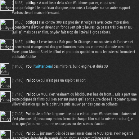
(18h58)
ptitbgaz
A cent lieux de la série Watchmen par ex, et qui s'est
approprié/digéré le matériau d'origine pour mieux l'adapter sur un autre support.
Parfois clivant mais intéressant.
(18h55)
ptitbgaz
Par contre, 300 est grossier et vulgaire avec cette impression
inconsciente d'évoluer devant un fonds vert pdt 2 heures. ça passe très bien en BD
(Miller) mais pas en film. Snyder fait trop du littéral à gros sabots.
(18h52)
ptitbgaz
Le vertueux > Bah pour Dr Strange je me souviens de l'univers et
pouvoirs qui changeaient des gros bourrins mais pas vraiment du reste, c'est dire.
Pareil pour Man of Steel, le début et photo du quotidien mais le reste est formaté et
oubliable/oublié.
(18h00)
YoGi
[
twitter.com
] des mirroirs, build engine, et duke 3D
(17h10)
Palido
Ce qui n'est pas un exploit en soit
Tribune
(17h10)
Palido
Le MCU, c'est vraiment du blockbuster bas du front... Mis à part une
toute poignée de films qui s'en sortent parce qu'ils ont autre chose à raconter qu'une
ville/civilisation qui se fait détruire puis sauver par des gens en collants
(17h08)
Palido
Je préfère largement ce qui a été fait avec Wandavision : clairement
c'est plus créatif, beaucoup moins formaté (chaque film suit la même structure), et
de ce que j'ai pu voir, tout ne repose pas sur des scènes d'action.
(17h03)
Palido
... justement décidé de me lancer dans le MCU après avoir regardé
les premiers épisodes de Wandavision, dont le cincept m'intéressait