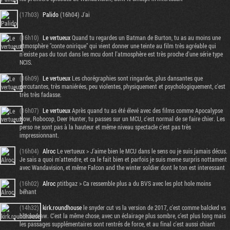
(17h03)
Palido
(16h04) J'ai
(16h10)
Le vertueux
Quand tu regardes un Batman de Burton, tu as au moins une
atmosphère "conte onirique" qui vient donner une teinte au film très agréable qui
n'existe pas du tout dans les mcu dont l'atmosphère est très proche d'une série type
NCIS.
(16h09)
Le vertueux
Les chorégraphies sont ringardes, plus dansantes que
percutantes, très maniérées, peu violentes, physiquement et psychologiquement, c'est
très très fadasse.
(16h07)
Le vertueux
Après quand tu as été élevé avec des films comme Apocalypse
Now, Robocop, Deer Hunter, tu passes sur un MCU, c'est normal de se faire chier. Les
perso ne sont pas à la hauteur et même niveau spectacle c'est pas très
impressionnant.
(16h04)
Alroc
Le vertueux > J'aime bien le MCU dans le sens ou je suis jamais décus.
Je sais a quoi m'attendre, et ca le fait bien et parfois je suis meme surpris nottament
avec Wandavision, et même Falcon and the winter soldier dont le ton est interessant
(16h02)
Alroc
ptitbgaz > Ca ressemble plus a du BVS avec les plot hole moins
béhant
(14h32)
kirk.roundhouse
le snyder cut vs la version de 2017, c'est comme balcked vs
blackedraw. C'est la même chose, avec un éclairage plus sombre, c'est plus long mais
les passages supplémentaires sont rentrés de force, et au final c'est aussi chiant