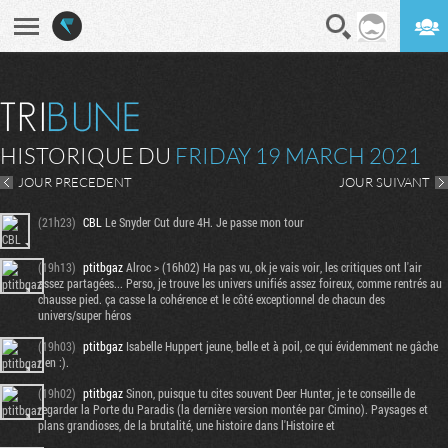
En direct
Digest
HISTORIQUE DU
FRIDAY 19 MARCH 2021
JOUR PRECEDENT
JOUR SUIVANT
(21h23)
CBL
Le Snyder Cut dure 4H. Je passe mon tour
(19h13)
ptitbgaz
Alroc > (16h02) Ha pas vu, ok je vais voir, les critiques ont l'air
assez partagées... Perso, je trouve les univers unifiés assez foireux, comme rentrés au
chausse pied. ça casse la cohérence et le côté exceptionnel de chacun des
univers/super héros
(19h03)
ptitbgaz
Isabelle Huppert jeune, belle et à poil, ce qui évidemment ne gâche
rien :).
(19h02)
ptitbgaz
Sinon, puisque tu cites souvent Deer Hunter, je te conseille de
regarder la Porte du Paradis (la dernière version montée par Cimino). Paysages et
plans grandioses, de la brutalité, une histoire dans l'Histoire et