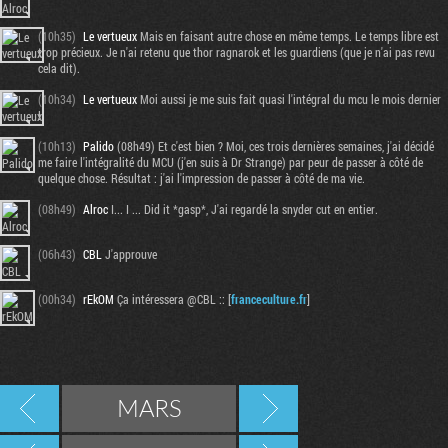
(10h35)
Le vertueux
Mais en faisant autre chose en même temps. Le temps libre est
trop précieux. Je n'ai retenu que thor ragnarok et les guardiens (que je n'ai pas revu
cela dit).
(10h34)
Le vertueux
Moi aussi je me suis fait quasi l'intégral du mcu le mois dernier
!
(10h13)
Palido
(08h49) Et c'est bien ? Moi, ces trois dernières semaines, j'ai décidé
me faire l'intégralité du MCU (j'en suis à Dr Strange) par peur de passer à côté de
quelque chose. Résultat : j'ai l'impression de passer à côté de ma vie.
(08h49)
Alroc
I... I ... Did it *gasp*, J'ai regardé la snyder cut en entier.
(06h43)
CBL
J'approuve
(00h34)
rEkOM
Ça intéressera @CBL :: [
franceculture.fr
]
MARS