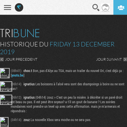
En direct
Digest
HISTORIQUE DU
FRIDAY 13 DECEMBER
2019
JOUR PRECEDENT
JOUR SUIVANT
(08h41)
choo.t
Bon, pas d'Alyx au TGA, mais un trailer du nouvel Ori, c'est déjà ça :
[
youtu.be
]
(06h14)
ignatius
Les boissons à l'aloé vera sont des shampoings à boire ou ne sont
pas !
(06h12)
ignatius
(04h14) zouz > C'est un peu la misère. à décréter si un pavé droit
est beau ou pas. Il est peut être soyeux? a t'il un gout de banane ? Les soirées
mondaines vont prendre un level up avec cette affirmation. mais je m'armerais et
répondrais :
(04h14)
zouz
La nouvelle Xbox sera moche ou ne sera pas.