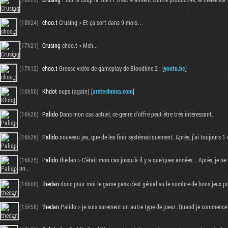
(18h24)
choo.t
Crusing > Et ça sort dans 9 mois…
(17h21)
Crusing
choo.t > Meh...
(17h12)
choo.t
Grosse vidéo de gameplay de Bloodline 2 : [
youtu.be
]
(16h56)
Khdot
oups (again) [
arstechnica.com
]
(16h26)
Palido
Dans mon cas actuel, ce genre d'offre peut être très intéressant.
(16h26)
Palido
nouveau jeu, que de les finir systématiquement. Après, j'ai toujours 1
(16h25)
Palido
thedan > C'était mon cas jusqu'à il y a quelques années... Après, je ne s
un...
(16h00)
thedan
donc pour moi le game pass c'est génial vu le nombre de bons jeux pot
(15h58)
thedan
Palido > je suis surement un autre type de joeur. Quand je commence un 