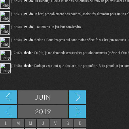
(15h52)
Palido
Sur Reddit, j'ai déjà vu un tas de joueurs heureux de pouvoir accès à 
(15h51)
Palido
En bref, probablement pas pour toi, mais très sûrement pour un tas d'
(15h50)
Palido
... au moins un jeu leur conviendra.
(15h50)
Palido
thedan > Pour les gens qui sont moins sélectifs sur les jeux auquels il
(12h02)
thedan
En fait, je me demande ces services par abonnements (même si c'est écon
(11h58)
thedan
Darkigo > surtout que t'as un autre paramètre. Si tu prend un jeu comm
JUIN
2019
L
M
M
J
V
S
D