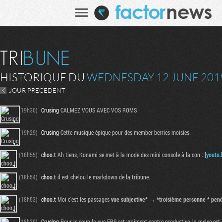
HISTORIQUE DU
WEDNESDAY 12 JUNE 201
JOUR PRECEDENT
(19h30)
Crusing
CALMEZ VOUS AVEC VOS ROMS
(19h29)
Crusing
Cette musique épique pour des member berries moisies.
(18h55)
choo.t
Ah tiens, Konami se met à la mode des mini console à la con : [
youtu.
(18h54)
choo.t
il est chelou le markdown de la tribune.
(18h53)
choo.t
Moi c'est les passages
vue subjective* → *troisième personne * pend
(18h29)
Crusing
Pour le coup la vue FPS est vraiment contre productive, la melee es