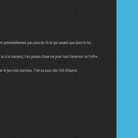
Tribune
nt potentiellement pas plus de 1h et qui savent que dans le lot...
i à la maison), t'as jamais d'une vie pour tout faire/voir vu l'offre
r le jeu c'est marteau. T'en as pour des 100 d'heures