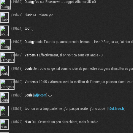
(19h59)
Quaigy
Vu sur Bluesnews .. Jagged Alliance 3D oO
(19h27)
Slash
M. Pokota \o/
(19h24)
toof
:)
(19h23)
Quaigy
toof> T'aurais pu aussi prendre le man.... Hein ? Bon, ca va, j'ai rien d
(19h19)
Vardemis
Effectivement, si on voit ca sous cet angle =D
(19h13)
Joule
Je trouve ça génial comme idée, de permettre aux gens d'insulter ce ge
(19h10)
Vardemis
19:05 > Alors ca, c'est la meilleur de l'année, un poisson d'avril en 
(19h05)
Joule
[
afjv.com
] -_-
(18h51)
toof
on en a trop parlé hier, j'ai pas pu résiter, j'ai craqué : [
t0of.free.fr
]
(18h22)
Niko
Oui. Ce serait un peu plus chiant, mais faisable