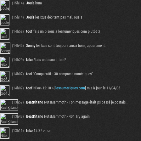
(15h14)
Joule
hum
(15h14)
Joule
les Ixus débitent pas mal, ouais
(14h58)
toof
fais un bisous à lesnumeriques.com plutôt :)
(14h45)
Sonny
les Ixus sont toujours aussi bons, apparement.
(14h29)
Niko
*fais un bisou a toof*
(14h07)
toof
"Comparatif : 30 compacts numériques"
(14h07)
toof
Niko> 12:10 > [
lesnumeriques.com
] mis à jour le 11/04/05
(13h57)
BeatKitano
NutsMammoth> Ton message était ps passé je postais...
(13h43)
BeatKitano
NutsMammoth> 404 Try again
(13h11)
Niko
12:27 > non