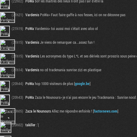
(22h02)
PoWa
bof les maitres des lieux n'ont pas l'air d'être la
(21h21)
Vardemis
PoWa> Faut faire gaffe à nos fesses, ici on ne déconne pas
(21h19)
PoWa
Vardemis> toi aussi moi c'était avec alco ol
(21h15)
Vardemis
Je viens de remarquer ca...assez fun !
(21h15)
Vardemis
Les acronymes du type L*L et ses dérivés sont proscris sous peine
(21h14)
Vardemis
no cd trackmania sunrise zizi en plastique
(20h44)
PoWa
hop 1000 visiteurs de plus [
google.be
]
(20h43)
PoWa
Zaza le Nounours> je n'ai pas encore le jeu Trackmania : Sunrise nocd 
(20h05)
Zaza le Nounours
Allez me répondre enfoirés ! [
factornews.com
]
(20h02)
takiller
:'(