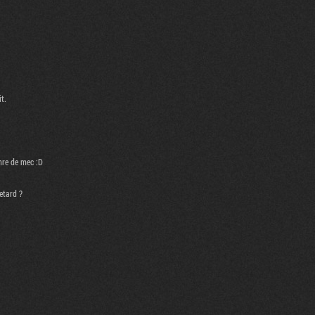
it.
nre de mec :D
retard ?