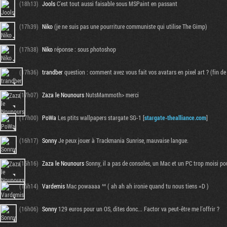
(18h13)
Jools
C'est tout aussi faisable sous MSPaint en passant
(17h39)
Niko
(je ne suis pas une pourriture communiste qui utilise The Gimp)
(17h38)
Niko
réponse : sous photoshop
(17h36)
trandber
question : comment avez vous fait vos avatars en pixel art ? (fin de
(17h07)
Zaza le Nounours
NutsMammoth> merci
(17h00)
PoWa
Les ptits wallpapers stargate SG-1 [
stargate-thealliance.com
]
(16h17)
Sonny
Je peux jouer à Trackmania Sunrise, mauvaise langue.
(16h16)
Zaza le Nounours
Sonny, il a pas de consoles, un Mac et un PC trop moisi pour
(16h14)
Vardemis
Mac powaaaa ^^ ( ah ah ah ironie quand tu nous tiens =D )
(16h06)
Sonny
129 euros pour un OS, dites donc... Factor va peut-être me l'offrir ?