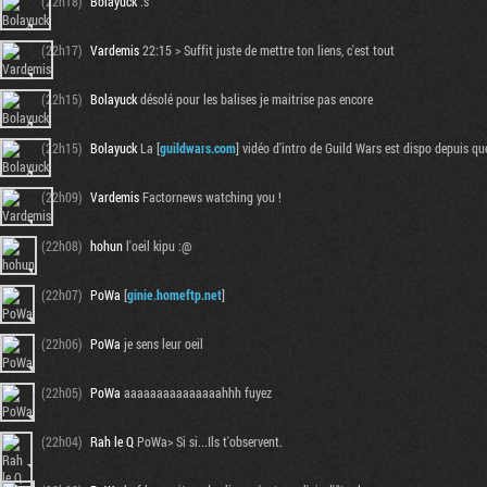
(22h18)
Bolayuck
:s
(22h17)
Vardemis
22:15 > Suffit juste de mettre ton liens, c'est tout
(22h15)
Bolayuck
désolé pour les balises je maitrise pas encore
(22h15)
Bolayuck
La [
guildwars.com
] vidéo d'intro de Guild Wars est dispo depuis q
(22h09)
Vardemis
Factornews watching you !
(22h08)
hohun
l'oeil kipu :@
(22h07)
PoWa
[
ginie.homeftp.net
]
(22h06)
PoWa
je sens leur oeil
(22h05)
PoWa
aaaaaaaaaaaaaaahhh fuyez
(22h04)
Rah le Q
PoWa> Si si...Ils t'observent.