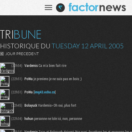
HISTORIQUE DU
TUESDAY 12 APRIL 2005
JOUR PRECEDENT
(22h54)
Vardemis
Ca m'a bien fait rire
(22h51)
PoWa
je previens je ne suis pas en bois ;)
(22h51)
PoWa
[
img43.echo.cx
]
(22h45)
Bolayuck
Vardemis> Oh oui, plus fort
(22h34)
hohun
personne ne lole ici, non, personne
(22h34)
Vardemis
Zaza et Bolyauch doivent être puni, fouettons les et envoyons les r