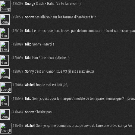
(12h39)
Quaigy
Slash > Haha. Va te faire voir :)
(12h27)
Sonny
t'es allé voir sur les forums d'hardware.fr ?
(12h10)
Niko
Le fait est que je ne trouve pas de bon comparatif récent sur les compac
(12h09)
Niko
Sonny > Merci !
(12h09)
Niko
Han ! une news d'Akshell !
(12h07)
Sonny
c'est un Canon Ixus V3 (il est assez vieux)
(12h06)
Akshell
hop le mal est fait /o\
(11h54)
Niko
Sonny, c'est quoi la marque / modele de ton apareil numerique ? il prend
(11h46)
Sonny
n'hésite pas
(11h45)
Akshell
Sonny> ça me donnerais presque envie de faire une brève sur ça /o\