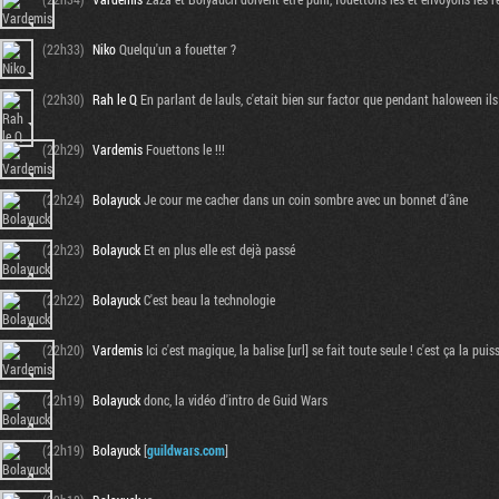
(22h33)
Niko
Quelqu'un a fouetter ?
(22h30)
Rah le Q
En parlant de lauls, c'etait bien sur factor que pendant haloween ils
(22h29)
Vardemis
Fouettons le !!!
(22h24)
Bolayuck
Je cour me cacher dans un coin sombre avec un bonnet d'âne
(22h23)
Bolayuck
Et en plus elle est dejà passé
(22h22)
Bolayuck
C'est beau la technologie
(22h20)
Vardemis
Ici c'est magique, la balise [url] se fait toute seule ! c'est ça la pui
(22h19)
Bolayuck
donc, la vidéo d'intro de Guid Wars
(22h19)
Bolayuck
[
guildwars.com
]