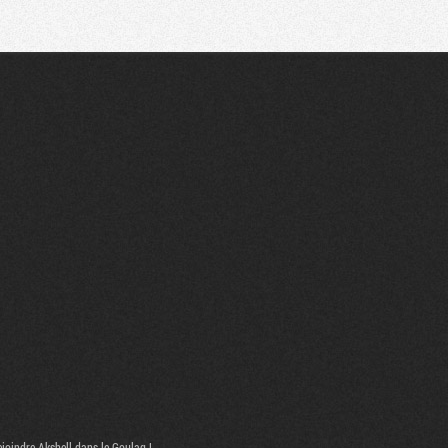
Communauté
Recherche
ejoindre Akshell dans le Goulag !