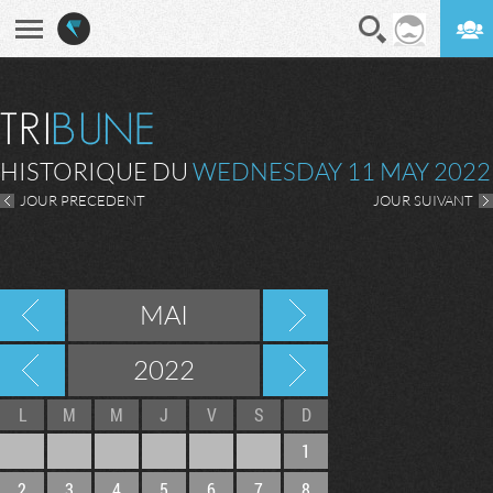
En direct
Digest
HISTORIQUE DU
WEDNESDAY 11 MAY 2022
JOUR PRECEDENT
JOUR SUIVANT
MAI
2022
L
M
M
J
V
S
D
1
2
3
4
5
6
7
8