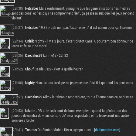
(22h38)
Netsabes
Mais évidemment, j'imagine que les généralisations "les médias
sont des cons" et "les psys ne comprennent rien", ça passe mieux que "les jeux rendent
violent"
(22h37)
Netsabes
19:37 > bah non pas "bizarrement", il est connu pour ça Tisseron.
(22h34)
Onirik
Nighty> Il y a 2 jours, c'etait plutot Canal+, pourtant bon donneur de
lecon et faiseur de moral...
(22h25)
Daedalus29
kprime17> 22h22
(21h52)
Chouf
Daedalus29> c'est à quelle heure?
(21h06)
Nighty
Niko: ta pas tord, perso je pense que c'est tf1 qui rend les gens cons
:p
(20h57)
Daedalus29
Niko> la tektonic rend violent, tout a l'heure dans ca se discute
(20h53)
Niko
le JDR et le rock sont de bons exemples : quand la génération des
joueurs deviendra de vieux cons, le JV sera respectable et ils trouveront une autre
sorcière à brûler
(20h41)
Toninus
Ou Simian Mobile Disco, sympa aussi : [
dailymotion.com
]