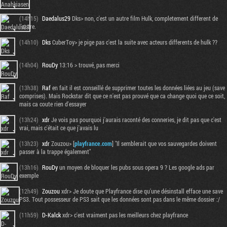
(14h15)
Daedalus29
Dks> non, c'est un autre film Hulk, completement different de
l'autre.
(14h10)
Dks
CuberToy> je pige pas c'est la suite avec acteurs differents de hulk ??
(14h04)
RouDy
13:16 > trouvé, pas merci
(13h38)
Raf
en fait il est conseillé de supprimer toutes les données liées au jeu (save
comprises). Mais Rockstar dit que ce n'est pas prouvé que ca change quoi que ce soit,
mais ca coute rien d'essayer
(13h24)
xdr
Je vois pas pourquoi j'aurais raconté des conneries, je dit pas que c'est
vrai, mais c'était ce que j'avais lu
(13h23)
xdr
Zouzou> [
playfrance.com
] "Il semblerait que vos sauvegardes doivent
passer à la trappe également"
(13h16)
RouDy
un moyen de bloquer les pubs sous opera 9 ? Les google ads par
exemple
(12h49)
Zouzou
xdr> Je doute que Playfrance dise qu'une désinstall efface une save
PS3. Tout possesseur de PS3 sait que les données sont pas dans le même dossier :/
(11h59)
D-Kalck
xdr> c'est vraiment pas les meilleurs chez playfrance