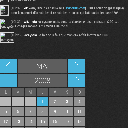
(00h37)
xdr
kornysam> t'es pas le seul [
avsforum.com
] , seule solution (passagère)
pour le moment désinstaller et reinstaller le jeu, ce qui fait sauter les saves! \o/
(00h35)
Wiiamoto
kornysam> mois aussi la deuxième fois... mais sur x360, sauf
qu'à chaque reboot je m'attend à un rod xD
(00h26)
kornysam
Ca fait deux fois que mon gta 4 fait freezer ma PS3
MAI
2008
L
M
M
J
V
S
D
1
2
3
4
5
6
7
8
9
10
11
12
13
14
15
16
17
18