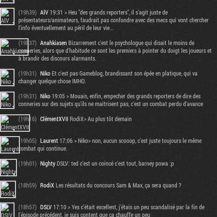
(19h39)
AlV
19:31 > Heu "des grands reporters", il s'agit juste de
présentateurs/animateurs, faudrait pas confondre avec des mecs qui vont chercher
l'info éventuellement au péril de leur vie...
(19h37)
Anahkiasen
Bizarrement c'est le psychologue qui disait le moins de
conneries, alors que d'habitude ce sont les premiers à pointer du doigt les joueurs et
à brandir des discours alarmants.
(19h31)
Niko
Et c'est pas Gameblog, brandissant son épée en platique, qui va
changer quelque chose IMHO.
(19h31)
Niko
19:05 > Mouais, enfin, empecher des grands reporters de dire des
conneries sur des sujets qu'ils ne maitrisent pas, c'est un combat perdu d'avance
(19h16)
ClémentXVII
RodiX> Au plus tôt demain
(19h05)
Laurent
17:06 > Niko> non, aucun scooop, c'est juste toujours le même
combat qui continue.
(19h01)
Nighty
DSLV: ted c'est un coincé c'est tout, barney powa :p
(18h59)
RodiX
Les résultats du concours Sam & Max, ça sera quand ?
(18h57)
DSLV
17:10 > Yes c'était excellent, j'étais un peu scandalisé par la fin de
l'épisode précédent, je suis content que ça chauffe un peu