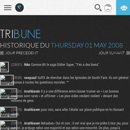
En direct
Digest
HISTORIQUE DU
THURSDAY 01 MAY 2008
JOUR PRECEDENT
JOUR SUIVANT
(23h31)
Niko
Comme dit le sage Didier Super, "Y'en a des biens"
(23h30)
vasquaal
Suffit de chercher dans les épisodes de South Park. Ils ont général
réponse à toutes les questions morales. ^^
(23h20)
Anahkiasen
Il y a une différence entre laisser traîner un « Les bonnes
analyses sont rares » et affirmer « Les jeux-vidéo rendent violent » devant des
millions de gens.
(23h19)
Anahkiasen
pour moi, sans aller l'étaler sur place publique en le clamant
vérité.
(23h19)
Anahkiasen
Netsabes> Oui et non ; il est vrai que je me prête à leur jeu, pour
autant, je préjuge selon une majorité et eux selon une minorité. De plus, jusqu'à