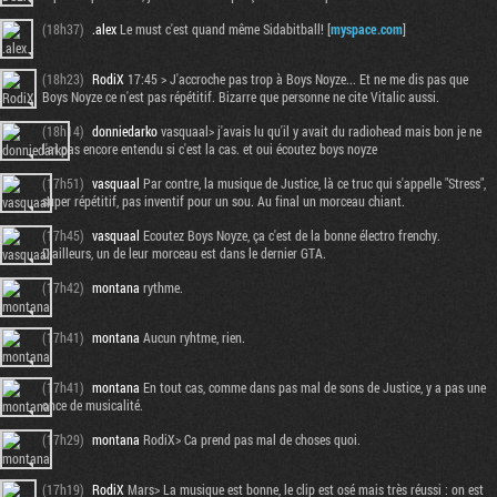
(18h37)
.alex
Le must c'est quand même Sidabitball! [
myspace.com
]
(18h23)
RodiX
17:45 > J'accroche pas trop à Boys Noyze... Et ne me dis pas que
Boys Noyze ce n'est pas répétitif. Bizarre que personne ne cite Vitalic aussi.
(18h14)
donniedarko
vasquaal> j'avais lu qu'il y avait du radiohead mais bon je ne
l'ai pas encore entendu si c'est la cas. et oui écoutez boys noyze
(17h51)
vasquaal
Par contre, la musique de Justice, là ce truc qui s'appelle "Stress",
super répétitif, pas inventif pour un sou. Au final un morceau chiant.
(17h45)
vasquaal
Ecoutez Boys Noyze, ça c'est de la bonne électro frenchy.
D'ailleurs, un de leur morceau est dans le dernier GTA.
(17h42)
montana
rythme.
(17h41)
montana
Aucun ryhtme, rien.
(17h41)
montana
En tout cas, comme dans pas mal de sons de Justice, y a pas une
once de musicalité.
(17h29)
montana
RodiX> Ca prend pas mal de choses quoi.
(17h19)
RodiX
Mars> La musique est bonne, le clip est osé mais très réussi : on est