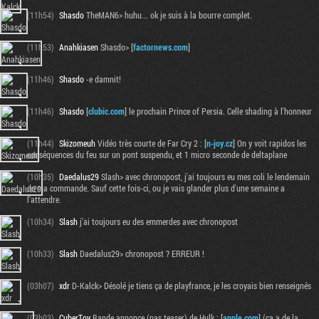
(11h54)
Shasdo
TheMAN6> huhu... ok je suis à la bourre complet.
(11h53)
Anahkiasen
Shasdo> [
factornews.com
]
(11h46)
Shasdo
-e damnit!
(11h46)
Shasdo
[
clubic.com
] le prochain Prince of Persia. Celle shading à l'honneur
(11h44)
Skizomeuh
Vidéo très courte de Far Cry 2 : [
n-joy.cz
] On y voit rapidos les
conséquences du feu sur un pont suspendu, et 1 micro seconde de deltaplane
(10h35)
Daedalus29
Slash> avec chronopost, j'ai toujours eu mes coli le lendemain
de ma commande. Sauf cette fois-ci, ou je vais glander plus d'une semaine a
l'attendre.
(10h34)
Slash
j'ai toujours eu des emmerdes avec chronopost
(10h33)
Slash
Daedalus29> chronopost ? ERREUR !
(03h07)
xdr
D-Kalck> Désolé je tiens ça de playfrance, je les croyais bien renseignés
(03h03)
CuberToy
Bande annonce (pas teaser) de Hulk : [
apple.com
] (ça a de la