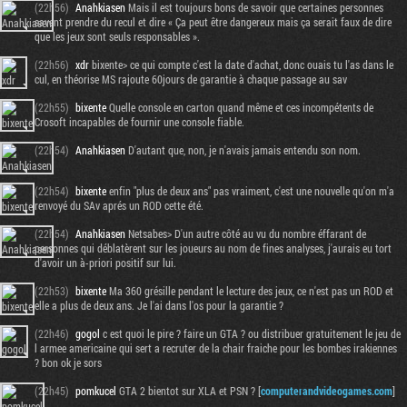
(22h56)
Anahkiasen
Mais il est toujours bons de savoir que certaines personnes
savent prendre du recul et dire « Ça peut être dangereux mais ça serait faux de dire
que les jeux sont seuls responsables ».
(22h56)
xdr
bixente> ce qui compte c'est la date d'achat, donc ouais tu l'as dans le
cul, en théorise MS rajoute 60jours de garantie à chaque passage au sav
(22h55)
bixente
Quelle console en carton quand même et ces incompétents de
Crosoft incapables de fournir une console fiable.
(22h54)
Anahkiasen
D'autant que, non, je n'avais jamais entendu son nom.
(22h54)
bixente
enfin "plus de deux ans" pas vraiment, c'est une nouvelle qu'on m'a
renvoyé du SAv aprés un ROD cette été.
(22h54)
Anahkiasen
Netsabes> D'un autre côté au vu du nombre éffarant de
personnes qui déblatèrent sur les joueurs au nom de fines analyses, j'aurais eu tort
d'avoir un à-priori positif sur lui.
(22h53)
bixente
Ma 360 grésille pendant le lecture des jeux, ce n'est pas un ROD et
elle a plus de deux ans. Je l'ai dans l'os pour la garantie ?
(22h46)
gogol
c est quoi le pire ? faire un GTA ? ou distribuer gratuitement le jeu de
l armee americaine qui sert a recruter de la chair fraiche pour les bombes irakiennes
? bon ok je sors
(22h45)
pomkucel
GTA 2 bientot sur XLA et PSN ? [
computerandvideogames.com
]