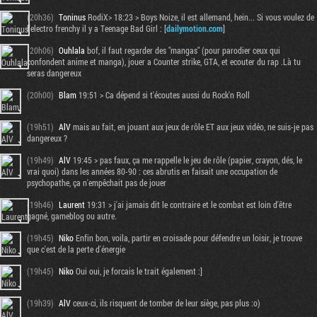
(20h36)
Toninus
RodiX> 18:23 > Boys Noize, il est allemand, hein... Si vous voulez de
l'electro frenchy il y a Teenage Bad Girl : [
dailymotion.com
]
(20h06)
Ouhlala
bof, il faut regarder des "mangas" (pour parodier ceux qui
confondent anime et manga), jouer a Counter strike, GTA, et ecouter du rap .Là tu
seras dangereux
(20h00)
Blam
19:51 > Ca dépend si t'écoutes aussi du Rock'n Roll
(19h51)
AlV
mais au fait, en jouant aux jeux de rôle ET aux jeux vidéo, ne suis-je pas
dangereux ?
(19h49)
AlV
19:45 > pas faux, ça me rappelle le jeu de rôle (papier, crayon, dés, le
vrai quoi) dans les années 80-90 : ces abrutis en faisait une occupation de
psychopathe, ça n'empêchait pas de jouer
(19h46)
Laurent
19:31 > j'ai jamais dit le contraire et le combat est loin d'être
gagné, gameblog ou autre.
(19h45)
Niko
Enfin bon, voila, partir en croisade pour défendre un loisir, je trouve
que c'est de la perte d'énergie
(19h45)
Niko
Oui oui, je forcais le trait également :]
(19h39)
AlV
ceux-ci, ils risquent de tomber de leur siège, pas plus :o)