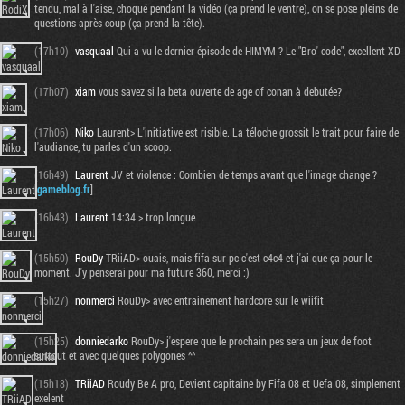
tendu, mal à l'aise, choqué pendant la vidéo (ça prend le ventre), on se pose pleins de
questions après coup (ça prend la tête).
(17h10)
vasquaal
Qui a vu le dernier épisode de HIMYM ? Le "Bro' code", excellent XD
(17h07)
xiam
vous savez si la beta ouverte de age of conan à debutée?
(17h06)
Niko
Laurent> L'initiative est risible. La téloche grossit le trait pour faire de
l'audiance, tu parles d'un scoop.
(16h49)
Laurent
JV et violence : Combien de temps avant que l'image change ?
[
gameblog.fr
]
(16h43)
Laurent
14:34 > trop longue
(15h50)
RouDy
TRiiAD> ouais, mais fifa sur pc c'est c4c4 et j'ai que ça pour le
moment. J'y penserai pour ma future 360, merci :)
(15h27)
nonmerci
RouDy> avec entrainement hardcore sur le wiifit
(15h25)
donniedarko
RouDy> j'espere que le prochain pes sera un jeux de foot
surtout et avec quelques polygones ^^
(15h18)
TRiiAD
Roudy Be A pro, Devient capitaine by Fifa 08 et Uefa 08, simplement
exelent