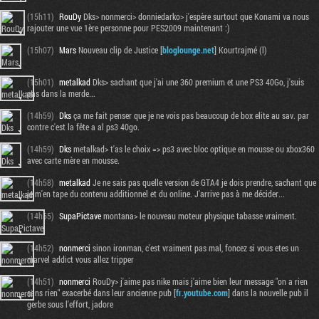
(15h11)
RouDy
Dks> nonmerci> donniedarko> j'espère surtout que Konami va nous
rajouter une vue 1ère personne pour PES2009 maintenant :)
(15h07)
Mars
Nouveau clip de Justice [
bloglounge.net
] Kourtrajmé (l)
(15h01)
metalkad
Dks> sachant que j'ai une 360 premium et une PS3 40Go, j'suis
pas dans la merde...
(14h59)
Dks
ça me fait penser que je ne vois pas beaucoup de box elite au sav. par
contre c'est la fête a al ps3 40go.
(14h59)
Dks
metalkad> t'as le choix => ps3 avec bloc optique en mousse ou xbox360
avec carte mère en mousse.
(14h58)
metalkad
Je ne sais pas quelle version de GTA4 je dois prendre, sachant que
je m'en tape du contenu additionnel et du online. J'arrive pas à me décider...
(14h55)
SupaPictave
montana> le nouveau moteur physique tabasse vraiment.
(14h52)
nonmerci
sinon ironman, c'est vraiment pas mal, foncez si vous etes un
marvel addict vous allez tripper
(14h51)
nonmerci
RouDy> j'aime pas nike mais j'aime bien leur message "on a rien
sans rien" exacerbé dans leur ancienne pub [
fr.youtube.com
] dans la nouvelle pub il
gerbe sous l'effort, jadore