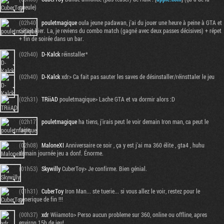
gueule)
(02h40)
pouletmagique
oula jeune padawan, j'ai du jouer une heure à peine à GTA et
c'était hier. La, je reviens du combo match (gagné avec deux passes décisives) + répet
+ fin de soirée dans un bar.
(02h40)
D-Kalck
réinstaller*
(02h40)
D-Kalck
xdr> Ca fait pas sauter les saves de désinstaller/réinsttaler le jeu
(02h31)
TRiiAD
pouletmagique> Lache GTA et va dormir alors :D
(02h17)
pouletmagique
ha tiens, j'irais peut le voir demain Iron man, ca peut le
faire.
(02h08)
MaloneXI
Anniversaire ce soir , ça y est j'ai ma 360 élite , gta4 , huhu
demain journée jeu a donf. Énorme.
(01h53)
Skywilly
CuberToy> Je confirme. Bien génial.
(01h31)
CuberToy
Iron Man... ste tuerie... si vous allez le voir, restez pour le
generique de fin !!!
(00h37)
xdr
Wiiamoto> Perso aucun probleme sur 360, online ou offline, apres
environ 15h de jeu!