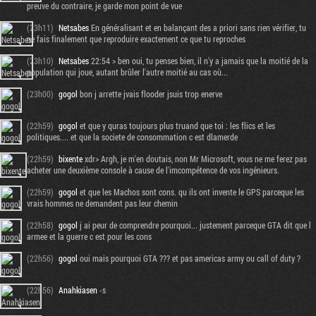
preuve du contraire, je garde mon point de vue
(23h11)
Netsabes
En généralisant et en balançant des a priori sans rien vérifier, tu
ne fais finalement que reproduire exactement ce que tu reproches
(23h10)
Netsabes
22:54 > ben oui, tu penses bien, il n'y a jamais que la moitié de la
population qui joue, autant brûler l'autre moitié au cas où...
(23h00)
gogol
bon j arrette jvais flooder jsuis trop enerve
(22h59)
gogol
et que y quras toujours plus truand que toi : les flics et les
politiques.... et que la societe de consommation c est dlamerde
(22h59)
bixente
xdr> Argh, je m'en doutais, non Mr Microsoft, vous ne me ferez pas
acheter une deuxième console à cause de l'imcompétence de vos ingénieurs.
(22h59)
gogol
et que les Machos sont cons. qu ils ont invente le GPS parceque les
Tribune
vrais hommes ne demandent pas leur chemin
(22h58)
gogol
j ai peur de comprendre pourquoi... justement parceque GTA dit que l
armee et la guerre c est pour les cons
(22h56)
gogol
oui mais pourquoi GTA ??? et pas americas army ou call of duty ?
(22h56)
Anahkiasen
-s