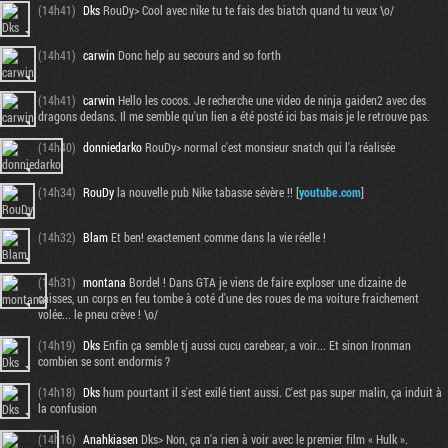
(14h41)
Dks
RouDy> Cool avec nike tu te fais des biatch quand tu veux \o/
(14h41)
carwin
Donc help au secours and so forth
(14h41)
carwin
Hello les cocos. Je recherche une video de ninja gaiden2 avec des
dragons dedans. Il me semble qu'un lien a été posté ici bas mais je le retrouve pas.
(14h40)
donniedarko
RouDy> normal c'est monsieur snatch qui l'a réalisée
(14h34)
RouDy
la nouvelle pub Nike tabasse sévère !! [
youtube.com
]
(14h32)
Blam
Et ben! exactement comme dans la vie réelle !
(14h31)
montana
Bordel ! Dans GTA je viens de faire exploser une dizaine de
caisses, un corps en feu tombe à coté d'une des roues de ma voiture fraichement
volée... le pneu crève ! \o/
(14h19)
Dks
Enfin ça semble tj aussi cucu carebear, a voir... Et sinon Ironman
combien se sont endormis ?
(14h18)
Dks
hum pourtant il s'est exilé tient aussi. C'est pas super malin, ça induit à
la confusion
(14h16)
Anahkiasen
Dks> Non, ça n'a rien à voir avec le premier film « Hulk ».