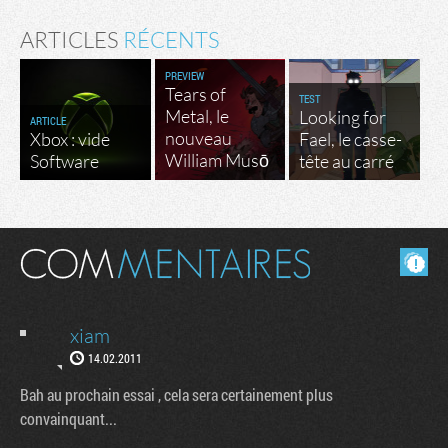
ARTICLES
RÉCENTS
PREVIEW
Tears of
TEST
Metal, le
Looking for
ARTICLE
nouveau
Xbox : vide
Fael, le casse-
William Musō
Software
tête au carré
Masquer les commentaires lus.
xiam
14.02.2011
Bah au prochain essai , cela sera certainement plus
convainquant...