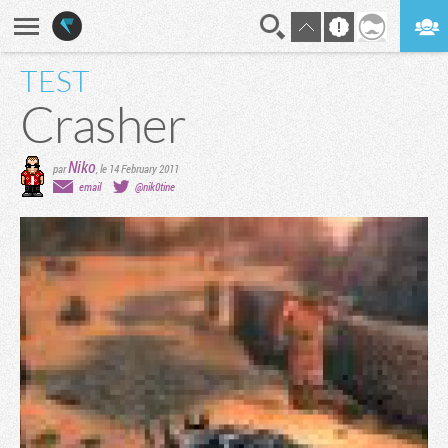
TEST
En direct
Digest
Crasher
Niko
par
,
le 14 February 2011
email
@nik0tine