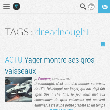
En direct
Digest
TAGS :
dreadnought
1
ACTU
Yager montre ses gros
vaisseaux
Fougère
,
par
le 17 October 2014
Dreadnought, c'est une des bonnes surprises
de l'E3. Développé par Yager, qui ont déjà fait
Spec Ops : The line, le jeu vous met aux
commandes de gros vaisseaux qui peuvent
éliminer la vie d'une petite planète en un temps