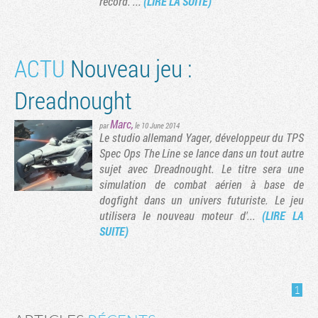
record. ...
(LIRE LA SUITE)
ACTU
Nouveau jeu :
Dreadnought
Marc
,
par
le 10 June 2014
Le studio allemand Yager, développeur du TPS
Spec Ops The Line se lance dans un tout autre
sujet avec Dreadnought. Le titre sera une
simulation de combat aérien à base de
Tribune
dogfight dans un univers futuriste. Le jeu
utilisera le nouveau moteur d'...
(LIRE LA
SUITE)
1