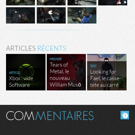
ARTICLES
RÉCENTS
PREVIEW
Tears of
TEST
Metal, le
Looking for
ARTICLE
nouveau
Xbox : vide
Fael, le casse-
William Musō
Software
tête au carré
Masquer les commentaires lus.