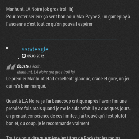
Manhunt, LA Noire (ok gros troll là)
Pour rester sérieux ça sent bon pour Max Payne 3, un gameplay à
l'ancienne c'est tout ce qu'on pouvait espérer !
sandeagle
05.03.2012
flousta
a écrit :
Manhunt, LA Noire (ok gros troll là)
Le premier Manhunt était excellent: glauque, crade et gore, un jeu
qui m'a bien marqué.
Quant à L.A Noire, je l'ai beaucoup critiqué après l'avoir fini une
première fois mais quand je me le suis refait il y a quelques jours,
en prenant conscience de ces limites, j'ai trouvé qu'il est plutôt
bon et, du coup, je le recommande vraiment.
Tout ça pour dire que même les titres de Rockstar les moins