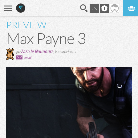
PREVIEW
En direct
Digest
Max Payne 3
Zaza le Nounours
par
,
le 01 March 2012
email