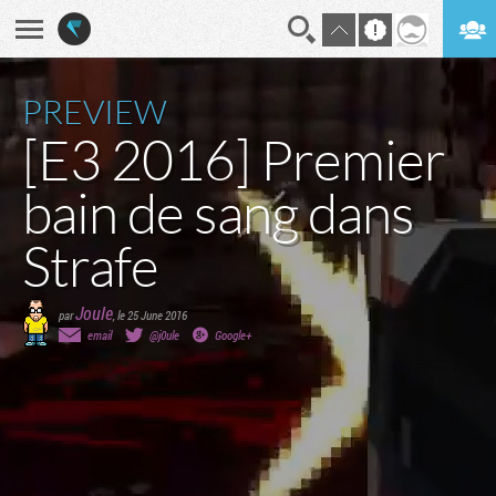
En direct
Digest
PREVIEW
[E3 2016] Premier
bain de sang dans
Strafe
Joule
par
,
le 25 June 2016
email
@j0ule
Google+