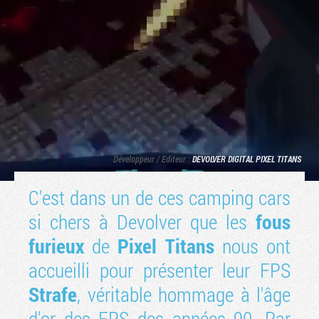
Développeur / Editeur :
DEVOLVER DIGITAL
PIXEL TITANS
C'est dans un de ces camping cars
Tribune
si chers à Devolver que les
fous
furieux
de
Pixel Titans
nous ont
accueilli pour présenter leur FPS
Strafe
, véritable hommage à l'âge
d'or des FPS des années 90. Par