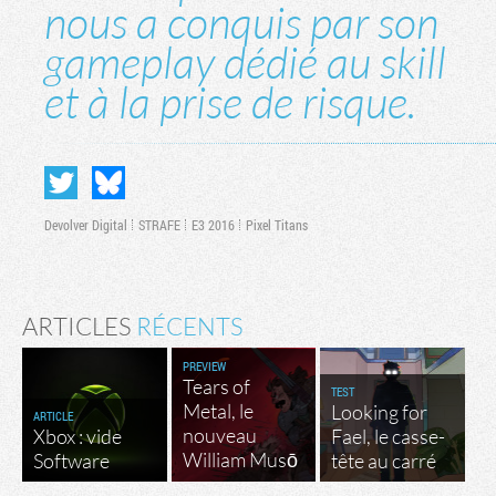
nous a conquis par son
gameplay dédié au skill
et à la prise de risque.
Devolver Digital
STRAFE
E3 2016
Pixel Titans
ARTICLES
RÉCENTS
PREVIEW
Tears of
TEST
Metal, le
Looking for
ARTICLE
nouveau
Xbox : vide
Fael, le casse-
William Musō
Software
tête au carré