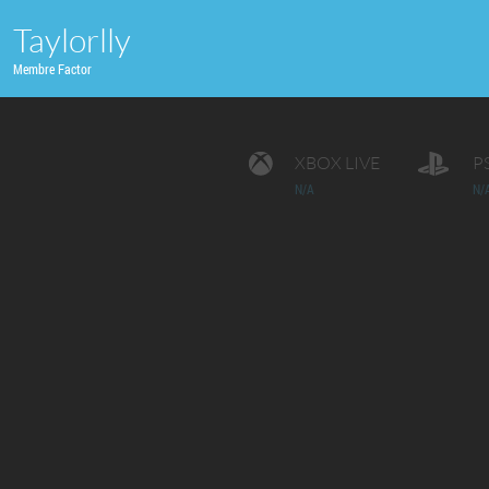
Taylorlly
Membre Factor
XBOX LIVE
P
N/A
N/