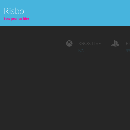
Risbo
Suce pour un titre
XBOX LIVE
P
N/A
N/