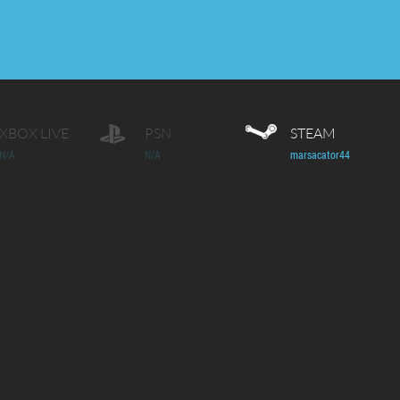
XBOX LIVE
PSN
STEAM
N/A
N/A
marsacator44