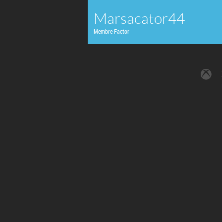
Marsacator44
Membre Factor