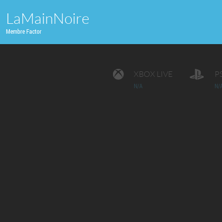
LaMainNoire
Membre Factor
XBOX LIVE
P
N/A
N/