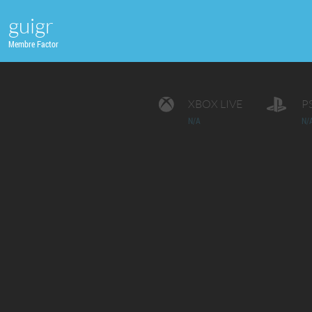
guigr
Membre Factor
XBOX LIVE
P
N/A
N/