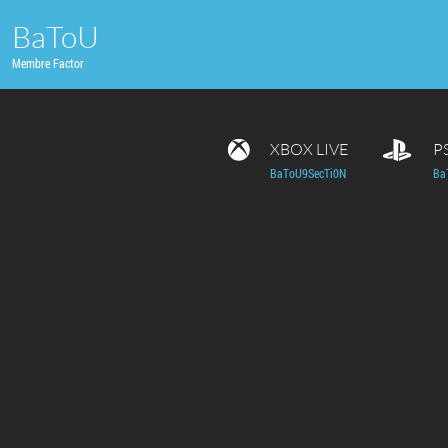
BaToU
Membre Factor
XBOX LIVE
P
BaToU9SecTi0N
Ba