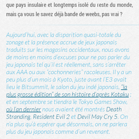
que pays insulaire et longtemps isolé du reste du monde,
mais ça vous le savez déjà bande de weebs, pas vrai ?
Aujourd’hui, avec la disparition quasi-totale du
zonage et la présence accrue de jeux japonais
traduits sur les magasins occidentaux, nous avons
de moins en moins d’excuses pour ne pas parler du
jeu japonais tel qu’il est réellement, sans s’arrêter
aux AAA ou aux “cochonneries” racoleuses. Il y a un
peu plus d’un mois à Kyoto, juste avant l’E3 avait
lieu le Bitsummit, le salon du jeu indé japonais,
“la
plus grosse édition” de son histoire d’après Kotaku
;
et en septembre se tiendra le Tokyo Games Show,
où l’an dernier
nous avaient été montrés
Death
Stranding
,
Resident Evil 2
et
Devil May Cry 5
. On
n’a plus qu’à espérer que désormais, on ne parlera
plus du jeu japonais comme d’un revenant.