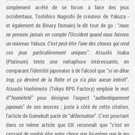
simplement arrêté de se forcer à faire des jeux
occidentaux. Toshihiro Nagoshi (le créateur de Yakuza -
et également de Binary Domain) le dit tout de go : “
nous
ne prenons jamais en compte l’Occident quand nous faisons
un nouveau Yakuza. C’est peut-être l’une des choses qui rend
ces jeux particulièrement uniques”.
Atsushi Inaba
(Platinum) tente une métaphore intéressante, en
comparant l’identité japonaise à de l’alcool que “
si on dilue
trop, ça devient de la flotte et ça n’a plus aucun intérêt
”.
Atsushi Hashimoto (Tokyo RPG Factory) emploie le mot
d’“
honnêteté
” pour désigner l’aspect “
authentiquement
japonais
” de ses œuvres ; juste à côté de cette citation,
l’article de Gamekult parle de “
déformation
”. C’est pourtant
dans ce même article que GK reconnaît que “
c’est en
cessant de vouloir être autre chose que lui-même que le jeu