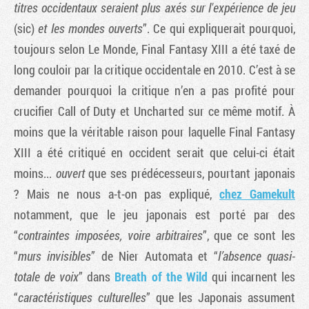
titres occidentaux seraient plus axés sur l'expérience de jeu
(sic)
et les mondes ouverts
”. Ce qui expliquerait pourquoi,
toujours selon Le Monde, Final Fantasy XIII a été taxé de
long couloir par la critique occidentale en 2010. C’est à se
demander pourquoi la critique n’en a pas profité pour
crucifier Call of Duty et Uncharted sur ce même motif. À
moins que la véritable raison pour laquelle Final Fantasy
XIII a été critiqué en occident serait que celui-ci était
moins...
ouvert
que ses prédécesseurs, pourtant japonais
? Mais ne nous a-t-on pas expliqué,
chez Gamekult
notamment, que le jeu japonais est porté par des
“
contraintes imposées, voire arbitraires
”, que ce sont les
“
murs invisibles
” de Nier Automata et “
l’absence quasi-
totale de voix
” dans
Breath of the Wild
qui incarnent les
“
caractéristiques culturelles
” que les Japonais assument