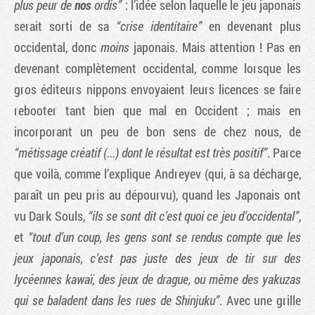
plus peur de
nos
ordis
”
: l’idée selon laquelle le jeu japonais
serait sorti de sa
“crise identitaire”
en devenant plus
occidental, donc
moins
japonais. Mais attention ! Pas en
devenant complètement occidental, comme lorsque les
gros éditeurs nippons envoyaient leurs licences se faire
rebooter tant bien que mal en Occident ; mais en
incorporant un peu de bon sens de chez nous, de
“métissage créatif (...) dont le résultat est très positif”
. Parce
que voilà, comme l’explique Andreyev (qui, à sa décharge,
paraît un peu pris au dépourvu), quand les Japonais ont
vu Dark Souls,
“ils se sont dit c’est quoi ce jeu d’occidental”
,
et
“tout d’un coup, les gens sont se rendus compte que les
jeux japonais, c’est pas juste des jeux de tir sur des
lycéennes kawaï
, des jeux de drague, ou même des yakuzas
qui se baladent dans les rues de Shinjuku”
. Avec une grille