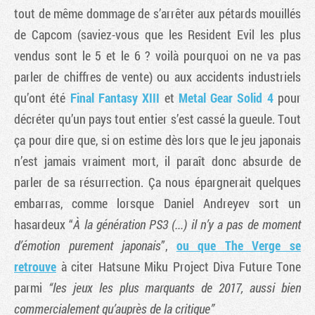
tout de même dommage de s’arrêter aux pétards mouillés
de Capcom (saviez-vous que les Resident Evil les plus
vendus sont le 5 et le 6 ? voilà pourquoi on ne va pas
parler de chiffres de vente) ou aux accidents industriels
qu’ont été
Final Fantasy XIII
et
Metal Gear Solid 4
pour
décréter qu’un pays tout entier s’est cassé la gueule. Tout
ça pour dire que, si on estime dès lors que le jeu japonais
n’est jamais vraiment mort, il paraît donc absurde de
parler de sa résurrection. Ça nous épargnerait quelques
embarras, comme lorsque Daniel Andreyev sort un
hasardeux “
À la génération PS3 (...) il n’y a pas de moment
d’émotion purement japonais
”,
ou que The Verge se
retrouve
à citer Hatsune Miku Project Diva Future Tone
parmi
“les jeux les plus marquants de 2017, aussi bien
commercialement qu’auprès de la critique”