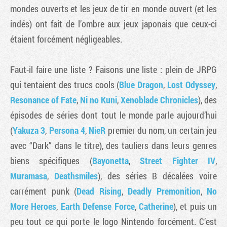
mondes ouverts et les jeux de tir en monde ouvert (et les
indés) ont fait de l’ombre aux jeux japonais que ceux-ci
étaient forcément négligeables.
Faut-il faire une liste ? Faisons une liste : plein de JRPG
qui tentaient des trucs cools (
Blue Dragon
,
Lost Odyssey
,
Resonance of Fate
,
Ni no Kuni
,
Xenoblade Chronicles
), des
épisodes de séries dont tout le monde parle aujourd’hui
(
Yakuza 3
,
Persona 4
,
NieR
premier du nom, un certain jeu
avec “Dark” dans le titre), des tauliers dans leurs genres
biens spécifiques (
Bayonetta
,
Street Fighter IV
,
Muramasa
,
Deathsmiles
), des séries B décalées voire
carrément punk (
Dead Rising
,
Deadly Premonition
,
No
More Heroes
,
Earth Defense Force
,
Catherine
), et puis un
peu tout ce qui porte le logo Nintendo forcément. C’est