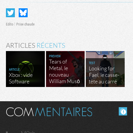
Edito
Prise chaude
ARTICLES
RÉCENTS
PREVIEW
Tears of
TEST
Metal, le
Looking for
ARTICLE
nouveau
Xbox : vide
Fael, le casse-
William Musō
Software
tête au carré
Masquer les commentaires lus.